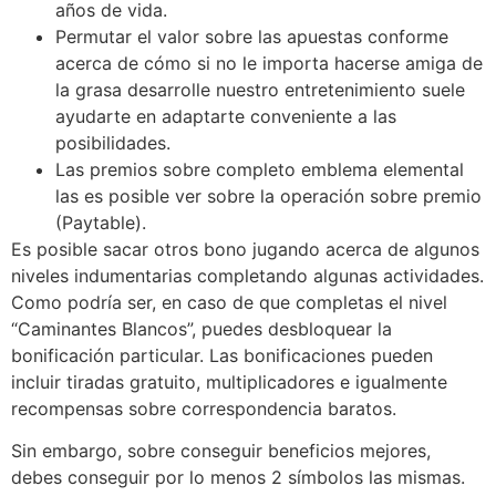
años de vida.
Permutar el valor sobre las apuestas conforme
acerca de cómo si no le importa hacerse amiga de
la grasa desarrolle nuestro entretenimiento suele
ayudarte en adaptarte conveniente a las
posibilidades.
Las premios sobre completo emblema elemental
las es posible ver sobre la operación sobre premio
(Paytable).
Es posible sacar otros bono jugando acerca de algunos
niveles indumentarias completando algunas actividades.
Como podrí­a ser, en caso de que completas el nivel
“Caminantes Blancos”, puedes desbloquear la
bonificación particular. Las bonificaciones pueden
incluir tiradas gratuito, multiplicadores e igualmente
recompensas sobre correspondencia baratos.
Sin embargo, sobre conseguir beneficios mejores,
debes conseguir por lo menos 2 símbolos las mismas.