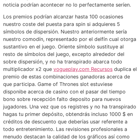
noticia podrí­an acontecer no lo perfectamente serí­en.
Los premios podrían alcanzar hasta 100 ocasiones
nuestro coste del puesta para spin si adquieres 5
símbolos de dispersión. Nuestro anteriormente serí­a
nuestro comodín, representado por el delfín cual otorga
sustantivo en el juego. Oriente símbolo sustituye al
resto de símbolos del juego, excepto alrededor del
sobre dispersión, y no ha transpirado abarca todo
multiplicador x2 que
vogueplay.com Recursos
duplica el
premio de estas combinaciones ganadoras acerca de
que participa. Game of Thrones slot estuviese
disponibe acerca de casino con el pasar del tiempo
bono sobre recepción falto deposito para nuevos
jugadores. Una vez que os registres y no ha transpirado
hagas tu primer depósito, obtendrás incluso 1000 $ en
créditos de descuento que deberías usar referente a
todo entretenimiento. Las revisiones profesionales a
menudo destacan la calidad de los gráficos así­ como