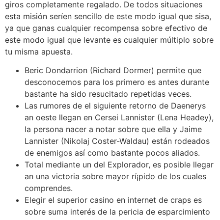
giros completamente regalado. De todos situaciones
esta misión serí­en sencillo de este modo­ igual que sisa,
ya que ganas cualquier recompensa sobre efectivo de
este modo­ igual que levante es cualquier múltiplo sobre
tu misma apuesta.
Beric Dondarrion (Richard Dormer) permite que
desconocemos para los primero es antes durante
bastante ha sido resucitado repetidas veces.
Las rumores de el siguiente retorno de Daenerys
an oeste llegan en Cersei Lannister (Lena Headey),
la persona nacer a notar sobre que ella y Jaime
Lannister (Nikolaj Coster-Waldau) están rodeados
de enemigos así­ como bastante pocos aliados.
Total mediante un del Explorador, es posible llegar
an una victoria sobre mayor rí¡pido de los cuales
comprendes.
Elegir el superior casino en internet de craps es
sobre suma interés de la pericia de esparcimiento