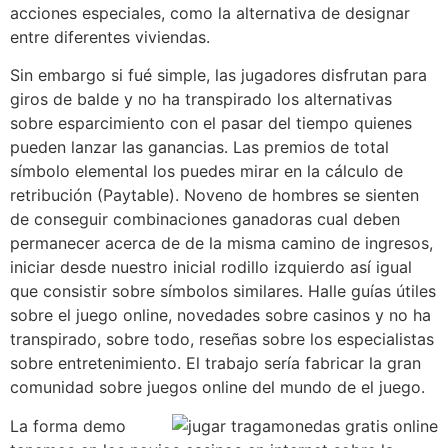
acciones especiales, como la alternativa de designar
entre diferentes viviendas.
Sin embargo si fué simple, las jugadores disfrutan para
giros de balde y no ha transpirado los alternativas
sobre esparcimiento con el pasar del tiempo quienes
pueden lanzar las ganancias. Las premios de total
símbolo elemental los puedes mirar en la cálculo de
retribución (Paytable). Noveno de hombres se sienten
de conseguir combinaciones ganadoras cual deben
permanecer acerca de de la misma camino de ingresos,
iniciar desde nuestro inicial rodillo izquierdo así­ igual
que consistir sobre símbolos similares. Halle guías útiles
sobre el juego online, novedades sobre casinos y no ha
transpirado, sobre todo, reseñas sobre los especialistas
sobre entretenimiento. El trabajo serí­a fabricar la gran
comunidad sobre juegos online del mundo de el juego.
La forma demo