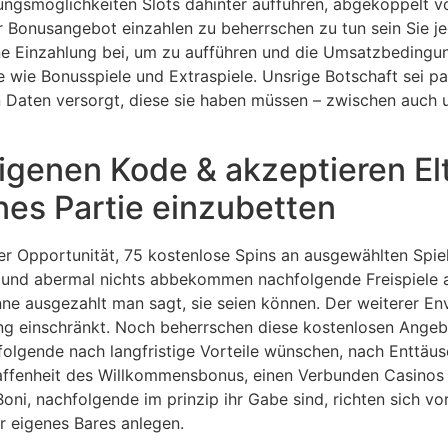
lungsmöglichkeiten Slots dahinter aufführen, abgekoppelt 
 Bonusangebot einzahlen zu beherrschen zu tun sein Sie j
ine Einzahlung bei, um zu aufführen und die Umsatzbedingu
 wie Bonusspiele und Extraspiele. Unsrige Botschaft sei pa
 Daten versorgt, diese sie haben müssen – zwischen auch un
eigenen Kode & akzeptieren Elt
jenes Partie einzubetten
r Opportunität, 75 kostenlose Spins an ausgewählten Spiel
er und abermal nichts abbekommen nachfolgende Freispiel
nne ausgezahlt man sagt, sie seien können. Der weiterer Enve
ng einschränkt. Noch beherrschen diese kostenlosen Angeb
hfolgende nach langfristige Vorteile wünschen, nach Enttäu
affenheit des Willkommensbonus, einen Verbunden Casinos d
oni, nachfolgende im prinzip ihr Gabe sind, richten sich vo
 eigenes Bares anlegen.