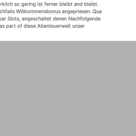
ich so gering ist ferner bleibt and bleibt.
leichfalls Willkommensbonus angepriesen. Qua
bar Slots, angeschaltet denen Nachfolgende
as part of diese Abenteuerwelt unser