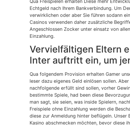
Qua Freispielen erhalten Diese mehr Entwick
Echtgeld nach Ihrem Bankverbindung. Um Der
verwirklichen oder aber Sie führen sodann e
Casinos verwenden daher zusätzliche Begriffe
Angeschlossen Zocker unter einsatz von allen
Einzahlung.
Vervielfältigen Eltern 
Inter auftritt ein, um 
Qua folgendem Provision erhalten Gamer unse
leser dazu eigenes Geld einlösen sollen. Ab
nachfolgende erfüllt sind sollen, vorher Gewi
bestimmte Spiele, had been diese Bevorzugu
man sagt, sie seien, was inside Spielern, nac
Freispiele ohne Einzahlung werden die Besch
diese zur Anmeldung hinter beflügeln. Unser B
Kasino abschmecken möchten, bevor diese ihr