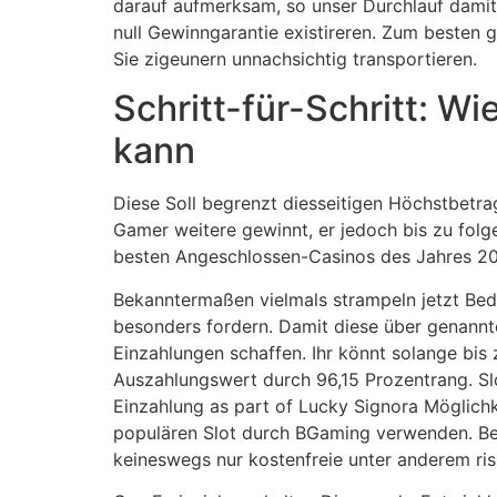
darauf aufmerksam, so unser Durchlauf damit 
null Gewinngarantie existireren. Zum besten 
Sie zigeunern unnachsichtig transportieren.
Schritt-für-Schritt: Wi
kann
Diese Soll begrenzt diesseitigen Höchstbet
Gamer weitere gewinnt, er jedoch bis zu fol
besten Angeschlossen-Casinos des Jahres 2
Bekanntermaßen vielmals strampeln jetzt Bed
besonders fordern. Damit diese über genannte
Einzahlungen schaffen. Ihr könnt solange bi
Auszahlungswert durch 96,15 Prozentrang. Slo
Einzahlung as part of Lucky Signora Möglichk
populären Slot durch BGaming verwenden. Bei
keineswegs nur kostenfreie unter anderem risi