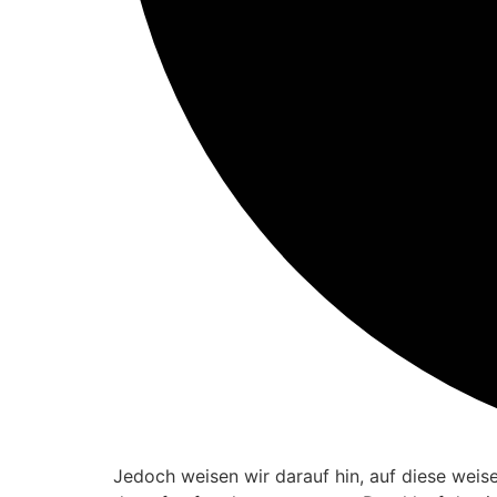
Jedoch weisen wir darauf hin, auf diese weis