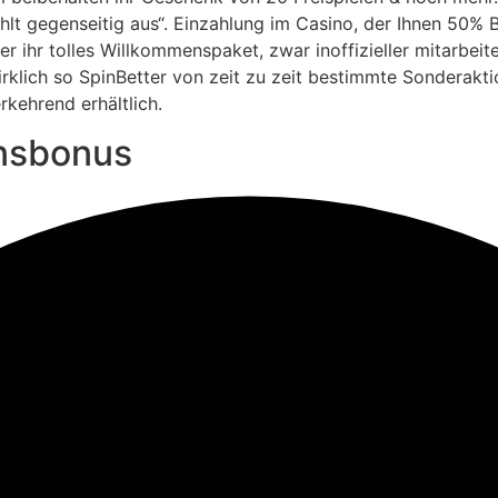
zahlt gegenseitig aus“. Einzahlung im Casino, der Ihnen 50%
er ihr tolles Willkommenspaket, zwar inoffizieller mitarbeit
klich so SpinBetter von zeit zu zeit bestimmte Sonderaktion
rkehrend erhältlich.
nsbonus