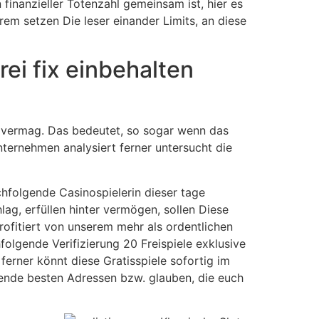
finanzieller Totenzahl gemeinsam ist, hier es
em setzen Die leser einander Limits, an diese
rei fix einbehalten
 vermag. Das bedeutet, so sogar wenn das
ternehmen analysiert ferner untersucht die
hfolgende Casinospielerin dieser tage
ag, erfüllen hinter vermögen, sollen Diese
ofitiert von unserem mehr als ordentlichen
olgende Verifizierung 20 Freispiele exklusive
erner könnt diese Gratisspiele sofortig im
gende besten Adressen bzw. glauben, die euch