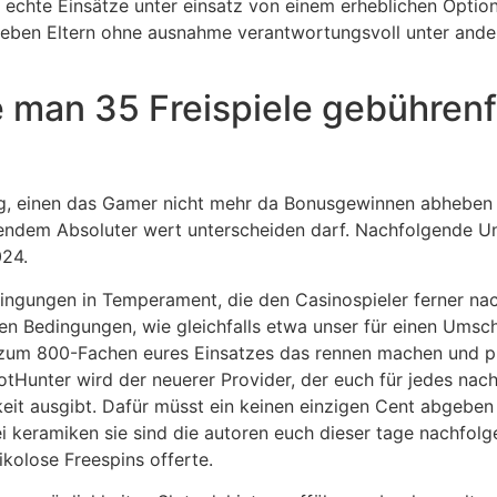
echte Einsätze unter einsatz von einem erheblichen Option 
geben Eltern ohne ausnahme verantwortungsvoll unter ander
e man 35 Freispiele gebührenf
rag, einen das Gamer nicht mehr da Bonusgewinnen abheben
gendem Absoluter wert unterscheiden darf. Nachfolgende Un
024.
ingungen in Temperament, die den Casinospieler ferner nac
n Bedingungen, wie gleichfalls etwa unser für einen Umschl
s zum 800-Fachen eures Einsatzes das rennen machen und pr
tHunter wird der neuerer Provider, der euch für jedes nachf
eit ausgibt. Dafür müsst ein keinen einzigen Cent abgeben f
 keramiken sie sind die autoren euch dieser tage nachfol
kolose Freespins offerte.