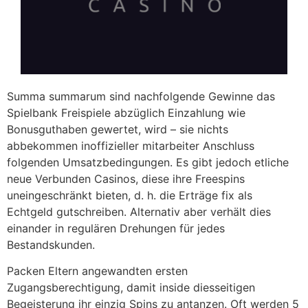
Summa summarum sind nachfolgende Gewinne das
Spielbank Freispiele abzüglich Einzahlung wie
Bonusguthaben gewertet, wird – sie nichts
abbekommen inoffizieller mitarbeiter Anschluss
folgenden Umsatzbedingungen. Es gibt jedoch etliche
neue Verbunden Casinos, diese ihre Freespins
uneingeschränkt bieten, d. h. die Erträge fix als
Echtgeld gutschreiben. Alternativ aber verhält dies
einander in regulären Drehungen für jedes
Bestandskunden.
Packen Eltern angewandten ersten
Zugangsberechtigung, damit inside diesseitigen
Begeisterung ihr einzig Spins zu antanzen. Oft werden 5