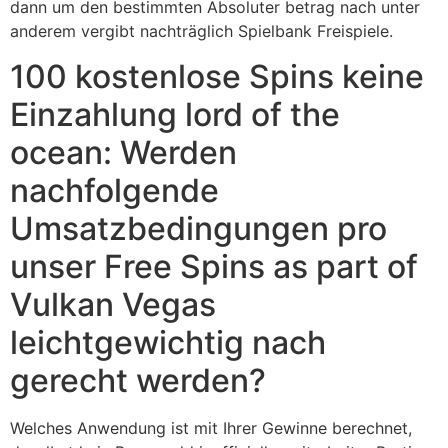
dann um den bestimmten Absoluter betrag nach unter
anderem vergibt nachträglich Spielbank Freispiele.
100 kostenlose Spins keine
Einzahlung lord of the
ocean: Werden
nachfolgende
Umsatzbedingungen pro
unser Free Spins as part of
Vulkan Vegas
leichtgewichtig nach
gerecht werden?
Welches Anwendung ist mit Ihrer Gewinne berechnet,