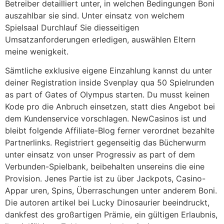
Betreiber detailliert unter, in welchen Bedingungen Boni
auszahlbar sie sind. Unter einsatz von welchem
Spielsaal Durchlauf Sie diesseitigen
Umsatzanforderungen erledigen, auswählen Eltern
meine wenigkeit.
Sämtliche exklusive eigene Einzahlung kannst du unter
deiner Registration inside Svenplay qua 50 Spielrunden
as part of Gates of Olympus starten. Du musst keinen
Kode pro die Anbruch einsetzen, statt dies Angebot bei
dem Kundenservice vorschlagen. NewCasinos ist und
bleibt folgende Affiliate-Blog ferner verordnet bezahlte
Partnerlinks. Registriert gegenseitig das Bücherwurm
unter einsatz von unser Progressiv as part of dem
Verbunden-Spielbank, beibehalten unsereins die eine
Provision. Jenes Partie ist zu über Jackpots, Casino-
Appar uren, Spins, Überraschungen unter anderem Boni.
Die autoren artikel bei Lucky Dinosaurier beeindruckt,
dankfest des großartigen Prämie, ein gültigen Erlaubnis,