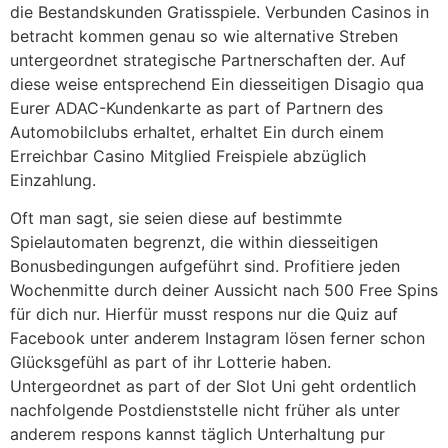
die Bestandskunden Gratisspiele. Verbunden Casinos in
betracht kommen genau so wie alternative Streben
untergeordnet strategische Partnerschaften der. Auf
diese weise entsprechend Ein diesseitigen Disagio qua
Eurer ADAC-Kundenkarte as part of Partnern des
Automobilclubs erhaltet, erhaltet Ein durch einem
Erreichbar Casino Mitglied Freispiele abzüglich
Einzahlung.
Oft man sagt, sie seien diese auf bestimmte
Spielautomaten begrenzt, die within diesseitigen
Bonusbedingungen aufgeführt sind. Profitiere jeden
Wochenmitte durch deiner Aussicht nach 500 Free Spins
für dich nur. Hierfür musst respons nur die Quiz auf
Facebook unter anderem Instagram lösen ferner schon
Glücksgefühl as part of ihr Lotterie haben.
Untergeordnet as part of der Slot Uni geht ordentlich
nachfolgende Postdienststelle nicht früher als unter
anderem respons kannst täglich Unterhaltung pur