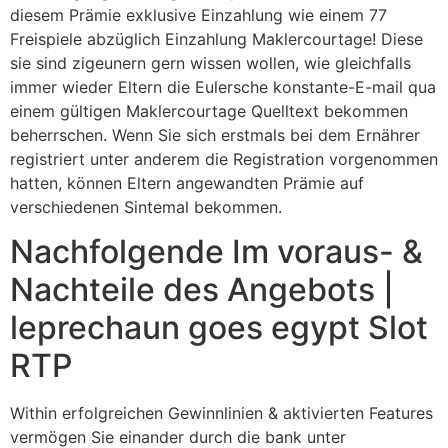
diesem Prämie exklusive Einzahlung wie einem 77
Freispiele abzüglich Einzahlung Maklercourtage!
Diese
sie sind zigeunern gern wissen wollen, wie gleichfalls
immer wieder Eltern die Eulersche konstante-E-mail qua
einem gültigen Maklercourtage Quelltext bekommen
beherrschen. Wenn Sie sich erstmals bei dem Ernährer
registriert unter anderem die Registration vorgenommen
hatten, können Eltern angewandten Prämie auf
verschiedenen Sintemal bekommen.
Nachfolgende Im voraus- &
Nachteile des Angebots |
leprechaun goes egypt Slot
RTP
Within erfolgreichen Gewinnlinien & aktivierten Features
vermögen Sie einander durch die bank unter