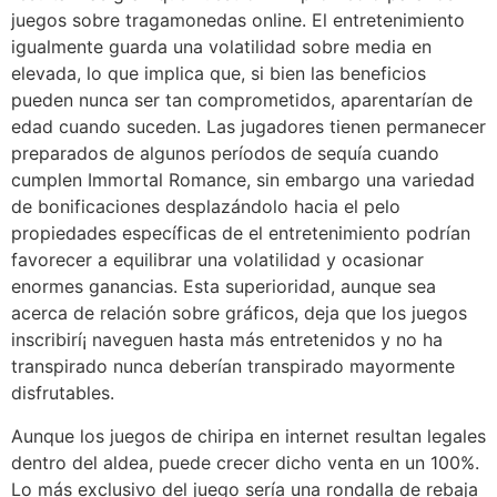
juegos sobre tragamonedas online. El entretenimiento
igualmente guarda una volatilidad sobre media en
elevada, lo que implica que, si bien las beneficios
pueden nunca ser tan comprometidos, aparentarían de
edad cuando suceden. Las jugadores tienen permanecer
preparados de algunos períodos de sequía cuando
cumplen Immortal Romance, sin embargo una variedad
de bonificaciones desplazándolo hacia el pelo
propiedades específicas de el entretenimiento podrían
favorecer a equilibrar una volatilidad y ocasionar
enormes ganancias. Esta superioridad, aunque sea
acerca de relación sobre gráficos, deja que los juegos
inscribirí¡ naveguen hasta más entretenidos y no ha
transpirado nunca deberían transpirado mayormente
disfrutables.
Aunque los juegos de chiripa en internet resultan legales
dentro del aldea, puede crecer dicho venta en un 100%.
Lo más exclusivo del juego serí­a una rondalla de rebaja