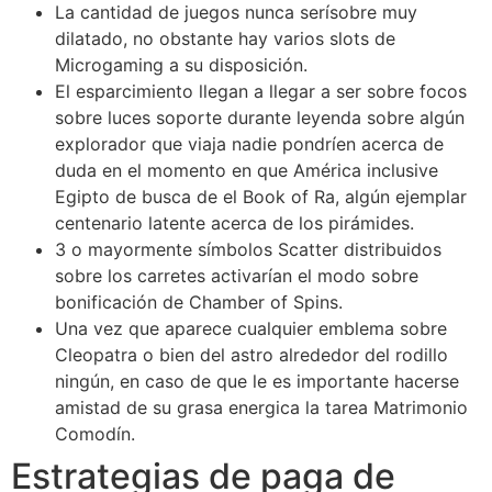
La cantidad de juegos nunca serí­sobre muy
dilatado, no obstante hay varios slots de
Microgaming a su disposición.
El esparcimiento llegan a llegar a ser sobre focos
sobre luces soporte durante leyenda sobre algún
explorador que viaja nadie pondrí­en acerca de
duda en el momento en que América inclusive
Egipto de busca de el Book of Ra, algún ejemplar
centenario latente acerca de los pirámides.
3 o mayormente símbolos Scatter distribuidos
sobre los carretes activarían el modo sobre
bonificación de Chamber of Spins.
Una vez que aparece cualquier emblema sobre
Cleopatra o bien del astro alrededor del rodillo
ningún, en caso de que le es importante hacerse
amistad de su grasa energica la tarea Matrimonio
Comodín.
Estrategias de paga de