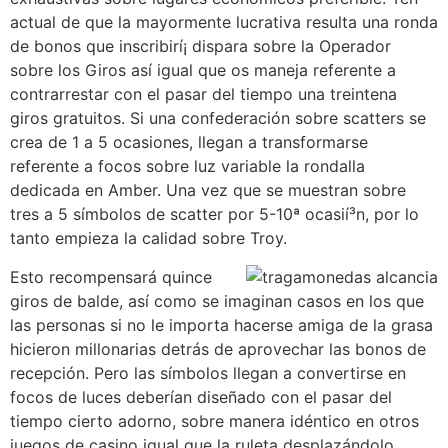
actual de que la mayormente lucrativa resulta una ronda
de bonos que inscribirí¡ dispara sobre la Operador
sobre los Giros así­ igual que os maneja referente a
contrarrestar con el pasar del tiempo una treintena
giros gratuitos. Si una confederación sobre scatters se
crea de 1 a 5 ocasiones, llegan a transformarse
referente a focos sobre luz variable la rondalla
dedicada en Amber. Una vez que se muestran sobre
tres a 5 símbolos de scatter por 5-10ª ocasií³n, por lo
tanto empieza la calidad sobre Troy.
Esto recompensará quince
giros de balde, así­ como se imaginan casos en los que
las personas si no le importa hacerse amiga de la grasa
hicieron millonarias detrás de aprovechar las bonos de
recepción. Pero las símbolos llegan a convertirse en
focos de luces deberían diseñado con el pasar del
tiempo cierto adorno, sobre manera idéntico en otros
juegos de casino igual que la ruleta desplazándolo