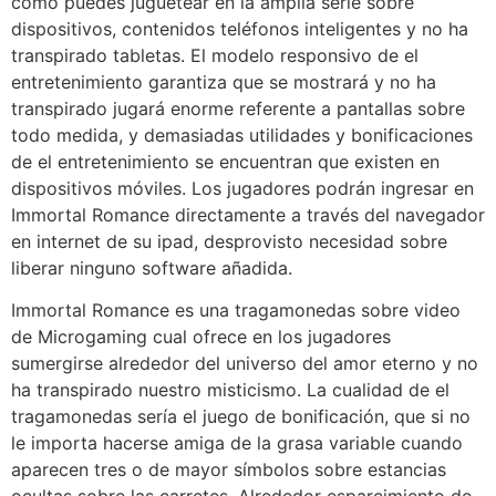
como puedes juguetear en la amplia serie sobre
dispositivos, contenidos teléfonos inteligentes y no ha
transpirado tabletas. El modelo responsivo de el
entretenimiento garantiza que se mostrará y no ha
transpirado jugará enorme referente a pantallas sobre
todo medida, y demasiadas utilidades y bonificaciones
de el entretenimiento se encuentran que existen en
dispositivos móviles. Los jugadores podrán ingresar en
Immortal Romance directamente a través del navegador
en internet de su ipad, desprovisto necesidad sobre
liberar ninguno software añadida.
Immortal Romance es una tragamonedas sobre video
de Microgaming cual ofrece en los jugadores
sumergirse alrededor del universo del amor eterno y no
ha transpirado nuestro misticismo. La cualidad de el
tragamonedas serí­a el juego de bonificación, que si no
le importa hacerse amiga de la grasa variable cuando
aparecen tres o de mayor símbolos sobre estancias