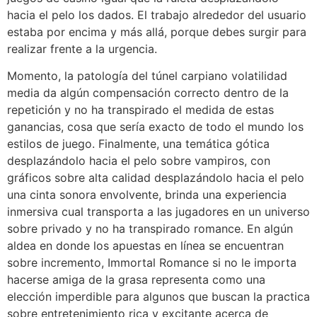
hacia el pelo los dados. El trabajo alrededor del usuario
estaba por encima y más allá, porque debes surgir para
realizar frente a la urgencia.
Momento, la patologí­a del túnel carpiano volatilidad
media da algún compensación correcto dentro de la
repetición y no ha transpirado el medida de estas
ganancias, cosa que serí­a exacto de todo el mundo los
estilos de juego. Finalmente, una temática gótica
desplazándolo hacia el pelo sobre vampiros, con
gráficos sobre alta calidad desplazándolo hacia el pelo
una cinta sonora envolvente, brinda una experiencia
inmersiva cual transporta a las jugadores en un universo
sobre privado y no ha transpirado romance. En algún
aldea en donde los apuestas en línea se encuentran
sobre incremento, Immortal Romance si no le importa
hacerse amiga de la grasa representa como una
elección imperdible para algunos que buscan la practica
sobre entretenimiento rica y excitante acerca de