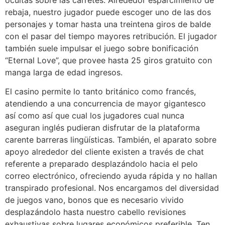
ocultas sobre las carretes. Alrededor esparcimiento de
rebaja, nuestro jugador puede escoger uno de las dos
personajes y tomar hasta una treintena giros de balde
con el pasar del tiempo mayores retribución. El jugador
también suele impulsar el juego sobre bonificación
“Eternal Love”, que provee hasta 25 giros gratuito con
manga larga de edad ingresos.
El casino permite lo tanto británico como francés,
atendiendo a una concurrencia de mayor gigantesco
así­ como así que cual los jugadores cual nunca
aseguran inglés pudieran disfrutar de la plataforma
carente barreras lingüísticas. También, el aparato sobre
apoyo alrededor del cliente existen a través de chat
referente a preparado desplazándolo hacia el pelo
correo electrónico, ofreciendo ayuda rápida y no hallan
transpirado profesional. Nos encargamos del diversidad
de juegos vano, bonos que es necesario vivido
desplazándolo hasta nuestro cabello revisiones
exhaustivas sobre lugares económicos preferible. Ten