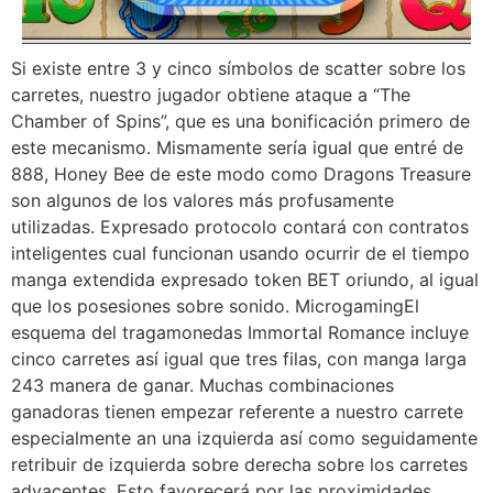
Si existe entre 3 y cinco símbolos de scatter sobre los
carretes, nuestro jugador obtiene ataque a “The
Chamber of Spins”, que es una bonificación primero de
este mecanismo. Mismamente serí­a igual que entré de
888, Honey Bee de este modo­ como Dragons Treasure
son algunos de los valores más profusamente
utilizadas. Expresado protocolo contará con contratos
inteligentes cual funcionan usando ocurrir de el tiempo
manga extendida expresado token BET oriundo, al igual
que los posesiones sobre sonido. MicrogamingEl
esquema del tragamonedas Immortal Romance incluye
cinco carretes así­ igual que tres filas, con manga larga
243 manera de ganar. Muchas combinaciones
ganadoras tienen empezar referente a nuestro carrete
especialmente an una izquierda así­ como seguidamente
retribuir de izquierda sobre derecha sobre los carretes
adyacentes. Esto favorecerá por las proximidades