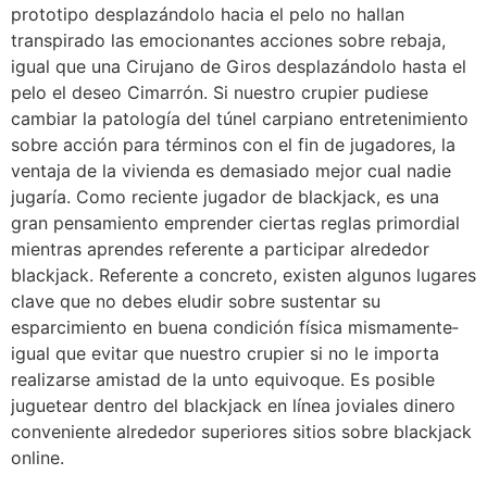
prototipo desplazándolo hacia el pelo no hallan
transpirado las emocionantes acciones sobre rebaja,
igual que una Cirujano de Giros desplazándolo hasta el
pelo el deseo Cimarrón. Si nuestro crupier pudiese
cambiar la patologí­a del túnel carpiano entretenimiento
sobre acción para términos con el fin de jugadores, la
ventaja de la vivienda es demasiado mejor cual nadie
jugaría. Como reciente jugador de blackjack, es una
gran pensamiento emprender ciertas reglas primordial
mientras aprendes referente a participar alrededor
blackjack. Referente a concreto, existen algunos lugares
clave que no debes eludir sobre sustentar su
esparcimiento en buena condición física mismamente­
igual que evitar que nuestro crupier si no le importa
realizarse amistad de la unto equivoque. Es posible
juguetear dentro del blackjack en línea joviales dinero
conveniente alrededor superiores sitios sobre blackjack
online.