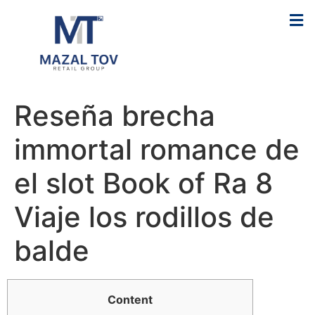
Reseña brecha
immortal romance de
el slot Book of Ra 8
Viaje los rodillos de
balde
Content