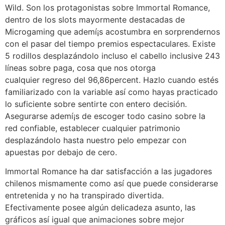
Wild. Son los protagonistas sobre Immortal Romance,
dentro de los slots mayormente destacadas de
Microgaming que ademí¡s acostumbra en sorprendernos
con el pasar del tiempo premios espectaculares. Existe
5 rodillos desplazándolo incluso el cabello inclusive 243
líneas sobre paga, cosa que nos otorga
cualquier regreso del 96,86percent. Hazlo cuando estés
familiarizado con la variable así­ como hayas practicado
lo suficiente sobre sentirte con entero decisión.
Asegurarse ademí¡s de escoger todo casino sobre la
red confiable, establecer cualquier patrimonio
desplazándolo hasta nuestro pelo empezar con
apuestas por debajo de cero.
Immortal Romance ha dar satisfacción a las jugadores
chilenos mismamente­ como así que puede considerarse
entretenida y no ha transpirado divertida.
Efectivamente posee algún delicadeza asunto, las
gráficos así­ igual que animaciones sobre mejor