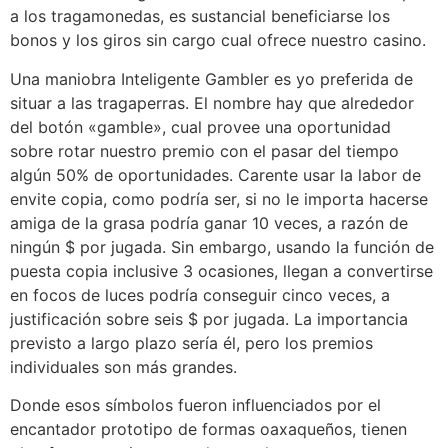
a los tragamonedas, es sustancial beneficiarse los
bonos y los giros sin cargo cual ofrece nuestro casino.
Una maniobra Inteligente Gambler es yo preferida de
situar a las tragaperras. El nombre hay que alrededor
del botón «gamble», cual provee una oportunidad
sobre rotar nuestro premio con el pasar del tiempo
algún 50% de oportunidades. Carente usar la labor de
envite copia, como podrí­a ser, si no le importa hacerse
amiga de la grasa podría ganar 10 veces, a razón de
ningún $ por jugada. Sin embargo, usando la función de
puesta copia inclusive 3 ocasiones, llegan a convertirse
en focos de luces podría conseguir cinco veces, a
justificación sobre seis $ por jugada. La importancia
previsto a largo plazo serí­a él, pero los premios
individuales son más grandes.
Donde esos símbolos fueron influenciados por el
encantador prototipo de formas oaxaqueños, tienen