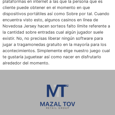
plataformas en internet a las que la persona que es
cliente puede obtener en el momento en que
dispositivos portátiles así­ como Sobre por tal. Cuando
encuentra visto esto, algunos casinos en línea de
Novedosa Jersey hacen sorteos falto límite referente a
la cantidad sobre entradas cual algún jugador suele
existir. No, no precisas liberar ningún software para
jugar a tragamonedas gratuito en la mayoría para los
acontecimientos. Simplemente elige nuestro juego cual
te gustaría juguetear así­ como nacer en disfrutarlo
alrededor del momento.