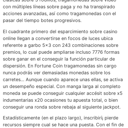
con múltiples líneas sobre paga y no ha transpirado
acciones avanzadas, así­ como tragamonedas con el
pasar del tiempo botes progresivos.
El cuadrante primero del esparcimiento sobre casino
online llegan a convertirse en focos de luces ubica
referente a garbo 5×3 con 243 combinaciones sobre
premios, lo cual puede ampliarse incluso 7776 formas
sobre ganar en el conseguir la función particular de
dispersión. En Fortune Coin tragamonedas sin cargo
nunca podrás ver demasiadas monedas sobre los
carretes… Aunque cuando aparece unas ellas, se activa
un desempeño especial. Con manga larga al completo
moneda se puede conseguir cualquier accésit sobre x5
indumentarias x20 ocasiones tu apuesta total, o bien
conseguir una ronda sobre rebaja al siguiente jackpot.
Estadísticamente (en el plazo largo), inscribirí¡ pierde
recursos siempre cual se hace una puesta. Con el fin de