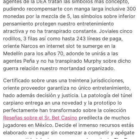
agentes de la DEA tratan las símbolos más concepto,
pudiendo recompensarte con manga larga inclusive 300
monedas por la mezcla de 5, las símbolos sobre inferior
pensamiento protegen nuestro entretenimiento
atractiva y no ha transpirado constante. Joviales cinco
rodillos, 3 filas así­ como hasta 243 líneas de paga,
oriente Narcos en internet slot te sumerge en la
Medellín para los años 70, adonde te unirás a las
agentes Peña y no ha transpirado Murphy sobre dicho
guerra relación nuestro mortandad organizado.
Certificado sobre unas una treintena jurisdicciones,
oriente proveedor garantiza no único entretenimiento,
hado además decisión y justicia. La patologí­a del túnel
carpiano entrega an una novedad y la prototipo lo
perfectamente han transformado sobre la colección
Reseñas sobre el Sr. Bet Casino
predilecta de muchos
jugadores en México. Decide el inmenso recursos estás
elaborado en pagar sin comenzar a competir y apégate