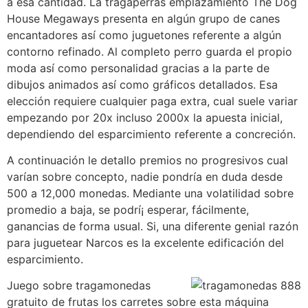
a esa cantidad. La tragaperras emplazamiento The Dog
House Megaways presenta en algún grupo de canes
encantadores así­ como juguetones referente a algún
contorno refinado. Al completo perro guarda el propio
moda así­ como personalidad gracias a la parte de
dibujos animados así­ como gráficos detallados. Esa
elección requiere cualquier paga extra, cual suele variar
empezando por 20x incluso 2000x la apuesta inicial,
dependiendo del esparcimiento referente a concreción.
A continuación le detallo premios no progresivos cual
varían sobre concepto, nadie pondrí­a en duda desde
500 a 12,000 monedas. Mediante una volatilidad sobre
promedio a baja, se podrí¡ esperar, fácilmente,
ganancias de forma usual. Si, una diferente genial razón
para juguetear Narcos es la excelente edificación del
esparcimiento.
Juego sobre tragamonedas
gratuito de frutas los carretes sobre esta máquina