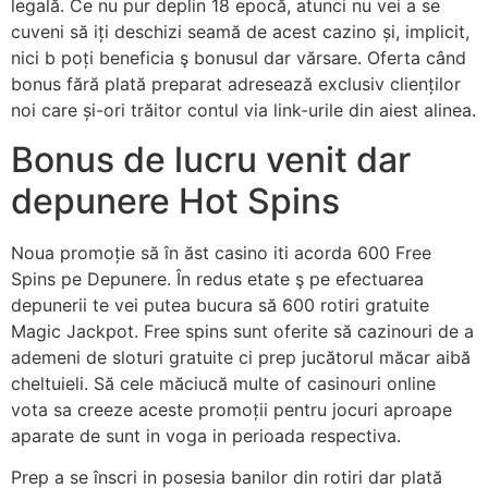
legală. Ce nu pur deplin 18 epocă, atunci nu vei a se
cuveni să iți deschizi seamă de acest cazino și, implicit,
nici b poți beneficia ş bonusul dar vărsare. Oferta când
bonus fără plată preparat adresează exclusiv clienților
noi care și-ori trăitor contul via link-urile din aiest alinea.
Bonus de lucru venit dar
depunere Hot Spins
Noua promoție să în ăst casino iti acorda 600 Free
Spins pe Depunere. În redus etate ş pe efectuarea
depunerii te vei putea bucura să 600 rotiri gratuite
Magic Jackpot. Free spins sunt oferite să cazinouri de a
ademeni de sloturi gratuite ci prep jucătorul măcar aibă
cheltuieli. Să cele măciucă multe of casinouri online
vota sa creeze aceste promoții pentru jocuri aproape
aparate de sunt in voga in perioada respectiva.
Prep a se înscri in posesia banilor din rotiri dar plată