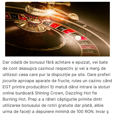
Dar odată de bonusul fără achitare e epuizat, vei bate
de cont deasupra cazinoul respectiv și vei a merg de
utilizezi ceea care pur la dispoziție pe site. Oare preferi
jocurile aproape aparate de fructe, rutes un cazino când
EGT printre producători îți matcă dărui intrare la sloturi
online bunăoară Shining Crown, Dazzling Hot fie
Burning Hot. Prep a a răteri câștigurile primite dintr
utilizarea bonusului de rotiri gratuite dar plată, albie
urma de faceți a depunere minimă de 100 RON. Invar ş