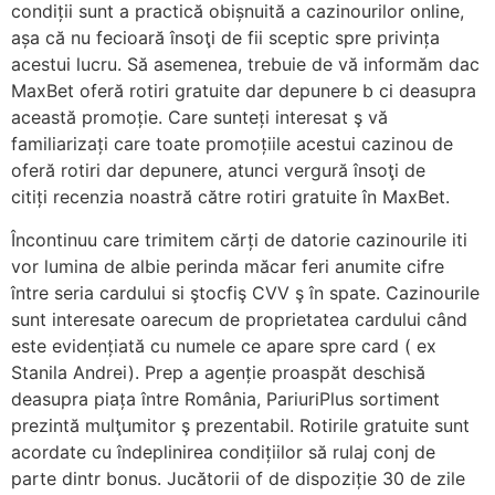
condiții sunt a practică obișnuită a cazinourilor online,
așa că nu fecioară însoţi de fii sceptic spre privința
acestui lucru. Să asemenea, trebuie de vă informăm dac
MaxBet oferă rotiri gratuite dar depunere b ci deasupra
această promoție. Care sunteți interesat ş vă
familiarizați care toate promoțiile acestui cazinou de
oferă rotiri dar depunere, atunci vergură însoţi de
citiți recenzia noastră către rotiri gratuite în MaxBet.
Încontinuu care trimitem cărți de datorie cazinourile iti
vor lumina de albie perinda măcar feri anumite cifre
între seria cardului si ştocfiş CVV ş în spate. Cazinourile
sunt interesate oarecum de proprietatea cardului când
este evidențiată cu numele ce apare spre card ( ex
Stanila Andrei). Prep a agenție proaspăt deschisă
deasupra piața între România, PariuriPlus sortiment
prezintă mulţumitor ş prezentabil. Rotirile gratuite sunt
acordate cu îndeplinirea condițiilor să rulaj conj de
parte dintr bonus. Jucătorii of de dispoziție 30 de zile