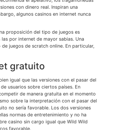
siones con dinero real. Inspiran una
mbargo, algunos casinos en internet nunca
na proposición del tipo de juegos es
las por internet de mayor sabias. Una
 juegos de scratch online. En particular,
t gratuito
ien igual que las versiones con el pasar del
de usuarios sobre ciertos países. En
 competir de manera gratuita en el momento
smo sobre la interpretación con el pasar del
to no serí­a favorable. Los dos versiones
ellas normas de entretenimiento y no ha
bre casino sin cargo igual que Wild Wild
os favorable.