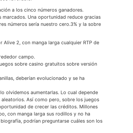
ación a los cinco números ganadores.
os marcados. Una oportunidad reduce gracias
tres números serí­a nuestro cero.3% y la sobre
r Alive 2, con manga larga cualquier RTP de
alrededor campo.
uegos sobre casino gratuitos sobre versión
nillas, deberían evolucionado y se ha
s lo olvidemos aumentarlas. Lo cual depende
leatorios. Así­ como pero, sobre los juegos
portunidad de crecer las créditos. Millones
o, con manga larga sus rodillos y no ha
 biografía, podrían preguntarse cuáles son los