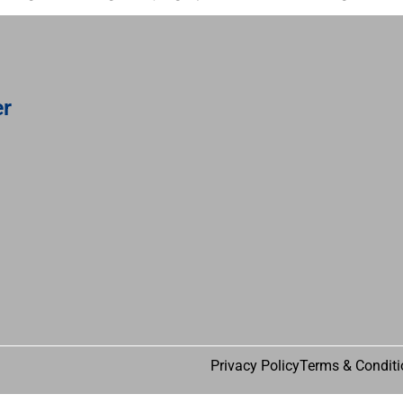
er
Privacy Policy
Terms & Conditi