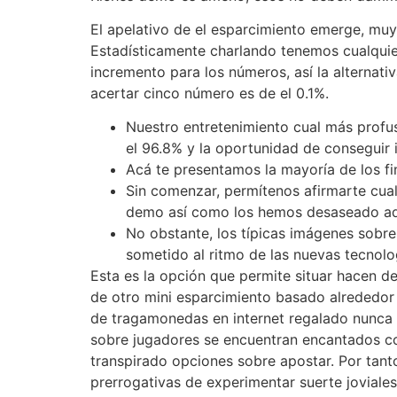
El apelativo de el esparcimiento emerge, mu
Estadísticamente charlando tenemos cualquie
incremento para los números, así la alternativ
acertar cinco número es de el 0.1%.
Nuestro entretenimiento cual más profus
el 96.8% y la oportunidad de conseguir 
Acá te presentamos la mayorí­a de los 
Sin comenzar, permítenos afirmarte cua
demo así­ como los hemos desaseado aq
No obstante, los típicas imágenes sobre
sometido al ritmo de las nuevas tecnolo
Esta es la opción que permite situar hacen d
de otro mini esparcimiento basado alrededor 
de tragamonedas en internet regalado nunca m
sobre jugadores se encuentran encantados co
transpirado opciones sobre apostar. Por tanto
prerrogativas de experimentar suerte joviale