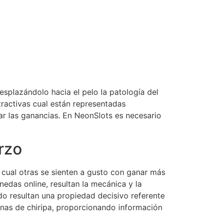
plazándolo hacia el pelo la patologí­a del
tractivas cual están representadas
car las ganancias.
En NeonSlots es necesario
rzo
 cual otras se sienten a gusto con ganar más
edas online, resultan la mecánica y la
do resultan una propiedad decisivo referente
inas de chiripa, proporcionando información