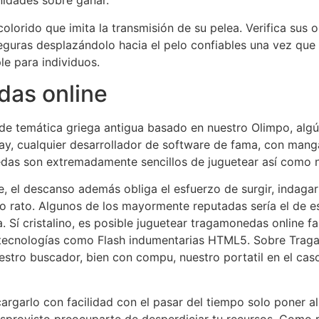
nidades sobre ganar.
olorido que imita la transmisión de su pelea. Verifica sus
eguras desplazándolo hacia el pelo confiables una vez que e
le para individuos.
as online
 de temática griega antigua basado en nuestro Olimpo, algú
y, cualquier desarrollador de software de fama, con manga 
as son extremadamente sencillos de juguetear así­ como n
, el descanso además obliga el esfuerzo de surgir, indagar 
 rato. Algunos de los mayormente reputadas serí­a el de e
ia. Sí cristalino, es posible juguetear tragamonedas online f
 tecnologías como Flash indumentarias HTML5. Sobre Trag
 nuestro buscador, bien con compu, nuestro portatil en el ca
argarlo con facilidad con el pasar del tiempo solo poner a
desprovisto preocuparte de desperdiciar tu recursos. Como