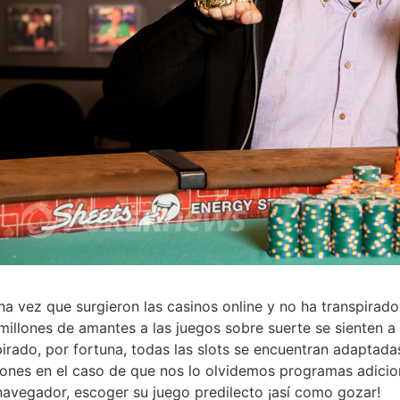
 vez que surgieron las casinos online y no ha transpirado 
illones de amantes a las juegos sobre suerte se sienten a 
pirado, por fortuna, todas las slots se encuentran adaptada
ones en el caso de que nos lo olvidemos programas adiciona
navegador, escoger su juego predilecto ¡así­ como gozar!