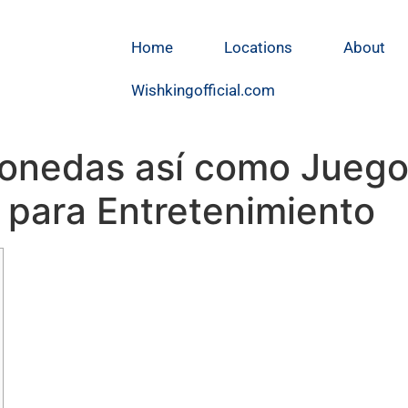
Home
Locations
About
Wishkingofficial.com
nedas así­ como Juego
 para Entretenimiento