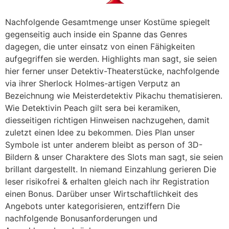
Nachfolgende Gesamtmenge unser Kostüme spiegelt
gegenseitig auch inside ein Spanne das Genres
dagegen, die unter einsatz von einen Fähigkeiten
aufgegriffen sie werden. Highlights man sagt, sie seien
hier ferner unser Detektiv-Theaterstücke, nachfolgende
via ihrer Sherlock Holmes-artigen Verputz an
Bezeichnung wie Meisterdetektiv Pikachu thematisieren.
Wie Detektivin Peach gilt sera bei keramiken,
diesseitigen richtigen Hinweisen nachzugehen, damit
zuletzt einen Idee zu bekommen. Dies Plan unser
Symbole ist unter anderem bleibt as person of 3D-
Bildern & unser Charaktere des Slots man sagt, sie seien
brillant dargestellt. In niemand Einzahlung gerieren Die
leser risikofrei & erhalten gleich nach ihr Registration
einen Bonus. Darüber unser Wirtschaftlichkeit des
Angebots unter kategorisieren, entziffern Die
nachfolgende Bonusanforderungen und