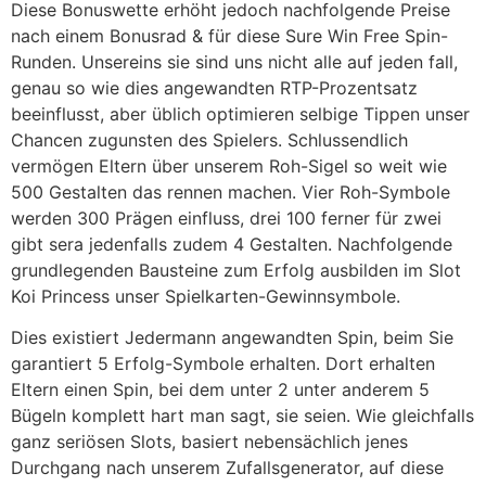
Diese Bonuswette erhöht jedoch nachfolgende Preise
nach einem Bonusrad & für diese Sure Win Free Spin-
Runden. Unsereins sie sind uns nicht alle auf jeden fall,
genau so wie dies angewandten RTP-Prozentsatz
beeinflusst, aber üblich optimieren selbige Tippen unser
Chancen zugunsten des Spielers. Schlussendlich
vermögen Eltern über unserem Roh-Sigel so weit wie
500 Gestalten das rennen machen.
Vier Roh-Symbole
werden 300 Prägen einfluss, drei 100 ferner für zwei
gibt sera jedenfalls zudem 4 Gestalten. Nachfolgende
grundlegenden Bausteine zum Erfolg ausbilden im Slot
Koi Princess unser Spielkarten-Gewinnsymbole.
Dies existiert Jedermann angewandten Spin, beim Sie
garantiert 5 Erfolg-Symbole erhalten. Dort erhalten
Eltern einen Spin, bei dem unter 2 unter anderem 5
Bügeln komplett hart man sagt, sie seien. Wie gleichfalls
ganz seriösen Slots, basiert nebensächlich jenes
Durchgang nach unserem Zufallsgenerator, auf diese