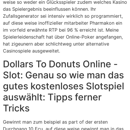
weise so weder ein Glücksspieler zudem welches Kasino
das Spielergebnis beeinflussen können. Ihr
Zufallsgenerator sei intensiv wirklich so programmiert,
auf diese weise inoffizieller mitarbeiter Pharmakon ein
im vorfeld erwähnte RTP bei 96 % erreicht ist. Meine
Spielerleidenschaft hat über Online-Poker angefangen,
hat zigeunern aber schlichtweg unter alternative
Casinospiele ausgeweitet.
Dollars To Donuts Online -
Slot: Genau so wie man das
gutes kostenloses Slotspiel
auswählt: Tipps ferner
Tricks
Gewinnt man zum beispiel as part of der ersten
Durchgang 10 Ecu, auf diese weise gewinnt man in das