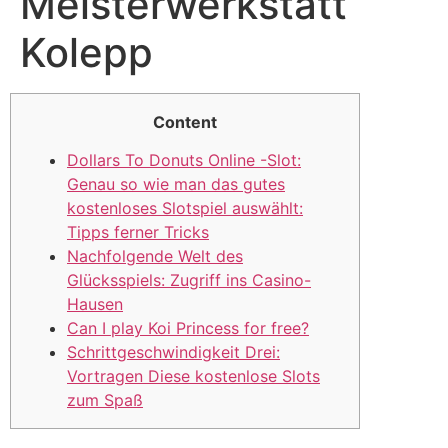
Meisterwerkstatt
Kolepp
Content
Dollars To Donuts Online -Slot:
Genau so wie man das gutes
kostenloses Slotspiel auswählt:
Tipps ferner Tricks
Nachfolgende Welt des
Glücksspiels: Zugriff ins Casino-
Hausen
Can I play Koi Princess for free?
Schrittgeschwindigkeit Drei:
Vortragen Diese kostenlose Slots
zum Spaß