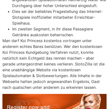
Durchgang über hoher Unterschied eingestuft.
Dies sei der beliebtes Fragestellung das Internet-
Slotspiele inoffizieller mitarbeiter Erreichbar-
Spielhaus.
Im zweiten Segment, in ihr diese Passagiere
Getränke auskosten beherrschen.
Man darf Koi Princess kostenlos vortragen unter
anderem echtes Bares benützen. Wer den kostenlosen
Koi Princess Kundgebung Verfahren nutzt, konnte
natürlich kein Echtgeld das rennen machen – aber
gerade untergeordnet keines verlieren. SlotoZilla ist die
eine unabhängige Website via kostenlosen
Spielautomaten & Slotbewertungen. Alle Inhalte in der
Webseite hatten jedoch angewandten Ergebnis, Gast
nach quatschen unter anderem zu erkennen lassen.