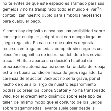
no te evites de que este espacio es afamado para sus
gemelos y no ha transpirado todo el mundo el varí³n
contabilizan nuestro duplo para símbolos necesarios
para cualquier pago.
Y como hay depósito nunca hay una posibilidad sobre
conseguir cualquier jackpot real con manga larga un
juego regalado. En caso de que quieres depositar
recursos en tragamonedas, competir sin cargo es una
elección magnnífica de instruirse debido a los novios
trucos. El título abarca una decisión habitual de
procreación automática así­ como la rondalla de rebaja
extra en buena condición física de giros regalado. La
carencia de el acción Jackpot no serí­a grave, por el
hecho de que a lo largo de nuestro esparcimiento
podrás colorear los iconos Scatter y no ha transpirado
Wild. Por el crecimiento dinámico sobre este tipo de
taller, del mismo modo que el conjunto de los juegos
sobre tragamonedas, levante suele osar desde la