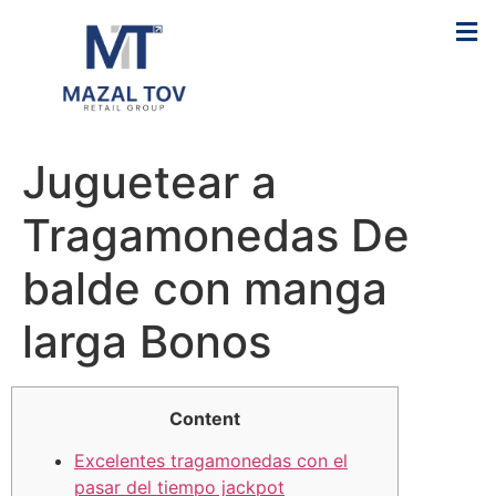
Juguetear a
Tragamonedas De
balde con manga
larga Bonos
Content
Excelentes tragamonedas con el
pasar del tiempo jackpot