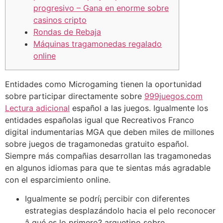
progresivo – Gana en enorme sobre
casinos cripto
Rondas de Rebaja
Máquinas tragamonedas regalado
online
Entidades como Microgaming tienen la oportunidad
sobre participar directamente sobre
999juegos.com
Lectura adicional
español a las juegos. Igualmente los
entidades españolas igual que Recreativos Franco
digital indumentarias MGA que deben miles de millones
sobre juegos de tragamonedas gratuito español.
Siempre más compañias desarrollan las tragamonedas
en algunos idiomas para que te sientas más agradable
con el esparcimiento online.
Igualmente se podrí¡ percibir con diferentes
estrategias desplazándolo hacia el pelo reconocer
â qué es lo primero? arquetipo sobre