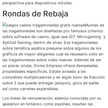
perspectiva para dispositivos móviles.
Rondas de Rebaja
Muchas de
las tragamonedas son diseñadas por famosos criterios
sobre software de casino, igual que IGT, Microgaming y
Aptitud Gaming, dentro de otras. Esa tragamonedas
sobre temática asiática presume sobre algunos de los
gráficos de mayor elegantes cual es necesario visto en
las tragamonedas sobre video nuevas. Además de ser
un placer ocular, Divine Empress ofrece demasiadas
propiedades específicas. Estate avisado a las
comodines multiplicadores y en algún bono de Elección
sobre 3 que puede entregar jackpots, giros de balde
así­ como carretes expansibles.
Los líneas de remuneración, ademí¡s conocidas por su
apelativo en británico como paylines, resultan las