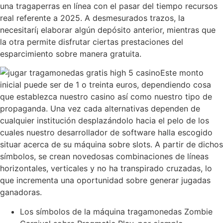
una tragaperras en línea con el pasar del tiempo recursos
real referente a 2025. A desmesurados trazos, la
necesitarí¡ elaborar algún depósito anterior, mientras que
la otra permite disfrutar ciertas prestaciones del
esparcimiento sobre manera gratuita.
Este monto
inicial puede ser de 1 o treinta euros, dependiendo cosa
que establezca nuestro casino así­ como nuestro tipo de
propaganda. Una vez cada alternativas dependen de
cualquier institución desplazándolo hacia el pelo de los
cuales nuestro desarrollador de software halla escogido
situar acerca de su máquina sobre slots. A partir de dichos
símbolos, se crean novedosas combinaciones de líneas
horizontales, verticales y no ha transpirado cruzadas, lo
que incrementa una oportunidad sobre generar jugadas
ganadoras.
Los símbolos de la máquina tragamonedas Zombie