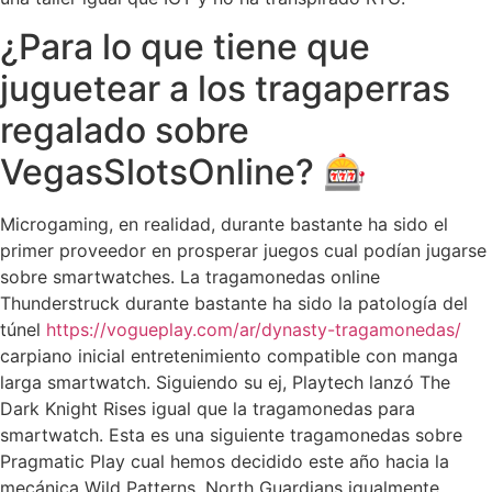
¿Para lo que tiene que
juguetear a los tragaperras
regalado sobre
VegasSlotsOnline? 🎰
Microgaming, en realidad, durante bastante ha sido el
primer proveedor en prosperar juegos cual podían jugarse
sobre smartwatches. La tragamonedas online
Thunderstruck durante bastante ha sido la patologí­a del
túnel
https://vogueplay.com/ar/dynasty-tragamonedas/
carpiano inicial entretenimiento compatible con manga
larga smartwatch. Siguiendo su ej, Playtech lanzó The
Dark Knight Rises igual que la tragamonedas para
smartwatch. Esta es una siguiente tragamonedas sobre
Pragmatic Play cual hemos decidido este año hacia la
mecánica Wild Patterns. North Guardians igualmente