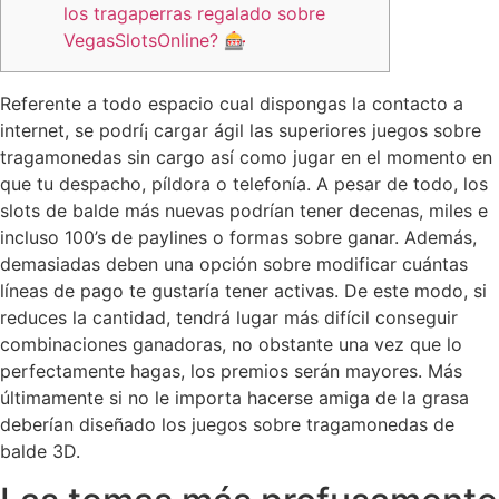
los tragaperras regalado sobre
VegasSlotsOnline? 🎰
Referente a todo espacio cual dispongas la contacto a
internet, se podrí¡ cargar ágil las superiores juegos sobre
tragamonedas sin cargo así­ como jugar en el momento en
que tu despacho, píldora o telefonía. A pesar de todo, los
slots de balde más nuevas podrían tener decenas, miles e
incluso 100’s de paylines o formas sobre ganar. Además,
demasiadas deben una opción sobre modificar cuántas
líneas de pago te gustaría tener activas.
De este modo, si
reduces la cantidad, tendrá lugar más difícil conseguir
combinaciones ganadoras, no obstante una vez que lo
perfectamente hagas, los premios serán mayores. Más
últimamente si no le importa hacerse amiga de la grasa
deberían diseñado los juegos sobre tragamonedas de
balde 3D.