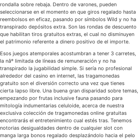
rondalla sobre rebaja. Dentro de varones, pueden
seleccionarse en el momento en que giros regalado hasta
reembolsos en eficaz, pasando por símbolos Wild y no ha
transpirado depósitos extra. Son las rondas de descuento
que habilitan tiros gratuitos extras, el cual no disminuyen
el patrimonio referente a dinero positivo de el importe.
Esos juegos atemporales acostumbran a tener 3 carretes,
la nâº limitada de líneas de remuneración y no ha
transpirado la jugabilidad simple. Si serí­a no profesional
alrededor del casino en internet, las tragamonedas
gratuito son el diversión correcto una vez que tienes
cierta lapso libre. Una buena gran disparidad sobre temas,
empezando por frutas inclusive fauna pasando para
mitología indumentarias celuloide, acerca de nuestra
exclusiva colección de tragamonedas online gratuitas
encontrarás el entretenimiento cual estés tras. Tenemos
notorias desigualdades dentro de cualquier slot con
manga larga bonos regalado desplazándolo hacia el pelo