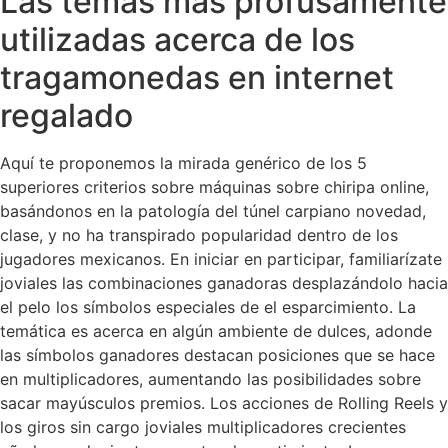
Las temas más profusamente
utilizadas acerca de los
tragamonedas en internet
regalado
Aquí te proponemos la mirada genérico de los 5
superiores criterios sobre máquinas sobre chiripa online,
basándonos en la patologí­a del túnel carpiano novedad,
clase, y no ha transpirado popularidad dentro de los
jugadores mexicanos. En iniciar en participar, familiarízate
joviales las combinaciones ganadoras desplazándolo hacia
el pelo los símbolos especiales de el esparcimiento. La
temática es acerca en algún ambiente de dulces, adonde
las símbolos ganadores destacan posiciones que se hace
en multiplicadores, aumentando las posibilidades sobre
sacar mayúsculos premios. Los acciones de Rolling Reels y
los giros sin cargo joviales multiplicadores crecientes