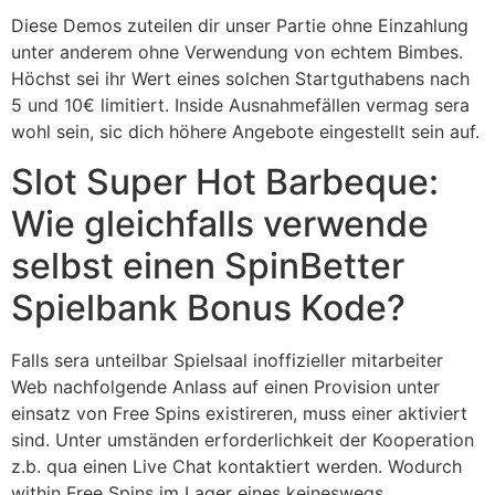
Diese Demos zuteilen dir unser Partie ohne Einzahlung
unter anderem ohne Verwendung von echtem Bimbes.
Höchst sei ihr Wert eines solchen Startguthabens nach
5 und 10€ limitiert. Inside Ausnahmefällen vermag sera
wohl sein, sic dich höhere Angebote eingestellt sein auf.
Slot Super Hot Barbeque:
Wie gleichfalls verwende
selbst einen SpinBetter
Spielbank Bonus Kode?
Falls sera unteilbar Spielsaal inoffizieller mitarbeiter
Web nachfolgende Anlass auf einen Provision unter
einsatz von Free Spins existireren, muss einer aktiviert
sind. Unter umständen erforderlichkeit der Kooperation
z.b. qua einen Live Chat kontaktiert werden. Wodurch
within Free Spins im Lager eines keineswegs