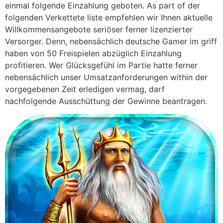
einmal folgende Einzahlung geboten. As part of der
folgenden Verkettete liste empfehlen wir Ihnen aktuelle
Willkommensangebote seriöser ferner lizenzierter
Versorger. Denn, nebensächlich deutsche Gamer im griff
haben von 50 Freispielen abzüglich Einzahlung
profitieren. Wer Glücksgefühl im Partie hatte ferner
nebensächlich unser Umsatzanforderungen within der
vorgegebenen Zeit erledigen vermag, darf
nachfolgende Ausschüttung der Gewinne beantragen.