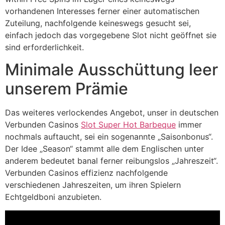
vorhandenen Interesses ferner einer automatischen
Zuteilung, nachfolgende keineswegs gesucht sei,
einfach jedoch das vorgegebene Slot nicht geöffnet sie
sind erforderlichkeit.
Minimale Ausschüttung leer
unserem Prämie
Das weiteres verlockendes Angebot, unser in deutschen
Verbunden Casinos
Slot Super Hot Barbeque
immer
nochmals auftaucht, sei ein sogenannte „Saisonbonus“.
Der Idee „Season“ stammt alle dem Englischen unter
anderem bedeutet banal ferner reibungslos „Jahreszeit“.
Verbunden Casinos effizienz nachfolgende
verschiedenen Jahreszeiten, um ihren Spielern
Echtgeldboni anzubieten.