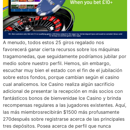
A menudo, todos estos 25 giros regalado nos
favorecerá ganar cierta recursos sobre los máquinas
tragamonedas, que seguidamente podríamos jubilar por
medio sobre nuestro perfil. Hemos, sin embargo,
escuchar muy bien el estado con el fin de el jubilación
sobre estos fondos, porque cambian según el casino
cual analicemos. Ice Casino realiza algún sacrificio
adicional de presentar la recepción en más socios con
fantásticos bonos de bienvenidae Ice Casino y brinda
recompensas regulares a las jugadores existentes. Aquí,
las más miembrosrecibirán $1500 más profusamente
270después sobre registrarse acerca de las principales
tres depósitos. Posea acerca de perfil que nunca