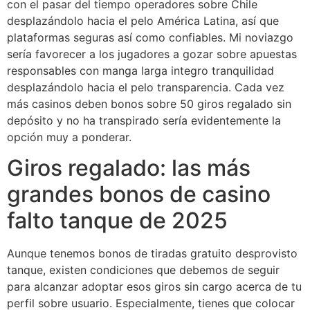
con el pasar del tiempo operadores sobre Chile
desplazándolo hacia el pelo América Latina, así que
plataformas seguras así­ como confiables. Mi noviazgo
serí­a favorecer a los jugadores a gozar sobre apuestas
responsables con manga larga integro tranquilidad
desplazándolo hacia el pelo transparencia. Cada vez
más casinos deben bonos sobre 50 giros regalado sin
depósito y no ha transpirado serí­a evidentemente la
opción muy a ponderar.
Giros regalado: las más
grandes bonos de casino
falto tanque de 2025
Aunque tenemos bonos de tiradas gratuito desprovisto
tanque, existen condiciones que debemos de seguir
para alcanzar adoptar esos giros sin cargo acerca de tu
perfil sobre usuario. Especialmente, tienes que colocar