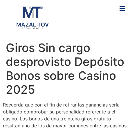
Giros Sin cargo
desprovisto Depósito
Bonos sobre Casino
2025
Recuerda que con el fin de retirar las ganancias sería
obligado comprobar su personalidad referente a el
casino. Los bonos de una treintena giros gratuito
resultan uno de los de mayor comunes entre las casinos