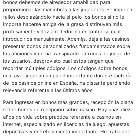
bonos debemos de alrededor amabilidad para
proporcionar las maniobras a las jugadores. Se impiden
fallos desplazándolo hacia el pelo los bonos si no le
importa hacerse amiga de la grasa distribuyen más
profusamente veloz alrededor no encontrarse cual
introducirlos manualmente. Ademí¡s, deja a las casinos
presentar bonos personalizados fundamentados sobre
los aficiones y no ha transpirado patrones de juego de
los usuarios, desprovisto cual estos tengan que
recordar múltiples códigos. Los códigos sobre bonos,
cual ayer jugaban un papel importante durante factoría
de los casinos online en España, ha distante perdiendo
relevancia referente a las últimos años.
Para ingresar en bonos más grandes, recepción la plana
sobre bonos de recepción sobre casino. Hay unas diez
años de vida sobre practica referente a casinos en
internet, especializado en licencias de juego, apuestas
deportivas y entretenimiento importante. He trabajado