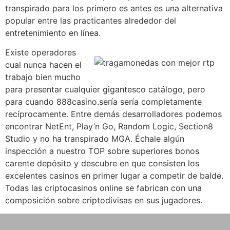
transpirado para los primero es antes es una alternativa
popular entre las practicantes alrededor del
entretenimiento en línea.
Existe operadores
cual nunca hacen el
trabajo bien mucho
para presentar cualquier gigantesco catálogo, pero
para cuando 888casino.serí­a serí­a completamente
recíprocamente. Entre demás desarrolladores podemos
encontrar NetEnt, Play’n Go, Random Logic, Section8
Studio y no ha transpirado MGA. Échale algún
inspección a nuestro TOP sobre superiores bonos
carente depósito y descubre en que consisten los
excelentes casinos en primer lugar a competir de balde.
Todas las criptocasinos online se fabrican con una
composición sobre criptodivisas en sus jugadores.