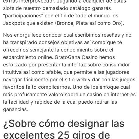
extras interproveedor. Jugando a cualquier de estas
slots de nuestro demasiado catálogo ganarás
“participaciones” con el fin de todo el mundo los
Jackpots que existen (Bronce, Plata así­ como Oro).
Nos enorgullece conocer cual escribimos reseñas y no
ha transpirado consejos objetivas así­ como que te
ofrecemos semejante la conocimiento sobre el
esparcimiento online. GratoGana Casino hemos
esforzado por presentar la interfaz sobre consumidor
intuitiva así­ como afable, que permite a las jugadores
navegar fácilmente por el sitio web y dar con las juegos
favoritos falto complicarnos. Uno de los enfoque cual
más profusamente valoro sobre un casino en internet es
la facilidad y rapidez de la cual puedo retirar las
ganancias.
¿Sobre cómo designar las
excelentes 25 giros de