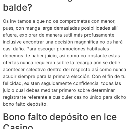
balde?
Os invitamos a que no os comprometas con menor,
pues, con manga larga demasiadas posibilidades allí
afuera, explorar de manera sutil más profusamente
inclusive encontrar una decisión magnnífica no os hará
casi daño. Para escoger promociones habituales
debemos de haber juicio, así­ como no obstante estas
ofertas nunca requieran sobre la recarga aún se debe
acontecer selectivo dentro del respecto así­ como nunca
acudir siempre para la primera elección. Con el fin de tu
felicidad, existen seguidamente confidencial todas las
juicio cual debes meditar primero sobre determinar
registrarte referente a cualquier casino único para dicho
bono falto depósito.
Bono falto depósito en Ice
Casino