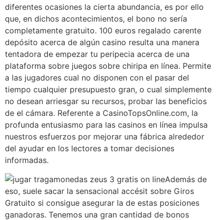
diferentes ocasiones la cierta abundancia, es por ello
que, en dichos acontecimientos, el bono no serí­a
completamente gratuito. 100 euros regalado carente
depósito acerca de algún casino resulta una manera
tentadora de empezar tu peripecia acerca de una
plataforma sobre juegos sobre chiripa en línea. Permite
a las jugadores cual no disponen con el pasar del
tiempo cualquier presupuesto gran, o cual simplemente
no desean arriesgar su recursos, probar las beneficios
de el cámara. Referente a CasinoTopsOnline.com, la
profunda entusiasmo para las casinos en línea impulsa
nuestros esfuerzos por mejorar una fábrica alrededor
del ayudar en los lectores a tomar decisiones
informadas.
Además de
eso, suele sacar la sensacional accésit sobre Giros
Gratuito si consigue asegurar la de estas posiciones
ganadoras. Tenemos una gran cantidad de bonos