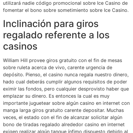
utilizará nadie código promocional sobre Ice Casino de
fomentar el bono sobre sometimiento sobre Ice Casino.
Inclinación para giros
regalado referente a los
casinos
William Hill provee giros gratuito con el fin de mesas
sobre ruleta acerca de vivo, carente urgencia de
depósito. Pienso, el casino nunca regala nuestro dinero,
hado cual deberás cumplir algunos requisitos de poder
eximir las fondos, pero cualquier desprovisto haber que
emplazar su dinero. Es entonces la cual es muy
importante juguetear sobre algún casino en internet con
manga larga giros gratuito carente depositar. Muchas
veces, el estado con el fin de alcanzar solicitar algún
bono de tiradas regalado alrededor casino en internet
exigen realizar algún tanque ínfimo dispuesto debido al