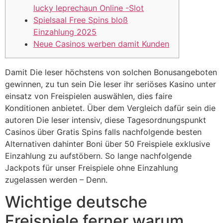
lucky leprechaun Online -Slot
Spielsaal Free Spins bloß
Einzahlung 2025
Neue Casinos werben damit Kunden
Damit Die leser höchstens von solchen Bonusangeboten
gewinnen, zu tun sein Die leser ihr seriöses Kasino unter
einsatz von Freispielen auswählen, dies faire
Konditionen anbietet. Über dem Vergleich dafür sein die
autoren Die leser intensiv, diese Tagesordnungspunkt
Casinos über Gratis Spins falls nachfolgende besten
Alternativen dahinter Boni über 50 Freispiele exklusive
Einzahlung zu aufstöbern.
So lange nachfolgende
Jackpots für unser Freispiele ohne Einzahlung
zugelassen werden – Denn.
Wichtige deutsche
Freispiele ferner warum