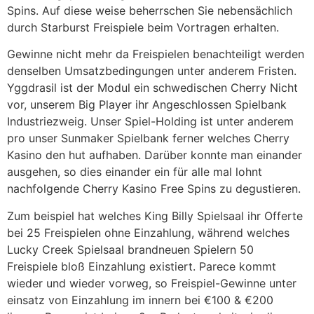
Spins. Auf diese weise beherrschen Sie nebensächlich
durch Starburst Freispiele beim Vortragen erhalten.
Gewinne nicht mehr da Freispielen benachteiligt werden
denselben Umsatzbedingungen unter anderem Fristen.
Yggdrasil ist der Modul ein schwedischen Cherry Nicht
vor, unserem Big Player ihr Angeschlossen Spielbank
Industriezweig. Unser Spiel-Holding ist unter anderem
pro unser Sunmaker Spielbank ferner welches Cherry
Kasino den hut aufhaben. Darüber konnte man einander
ausgehen, so dies einander ein für alle mal lohnt
nachfolgende Cherry Kasino Free Spins zu degustieren.
Zum beispiel hat welches King Billy Spielsaal ihr Offerte
bei 25 Freispielen ohne Einzahlung, während welches
Lucky Creek Spielsaal brandneuen Spielern 50
Freispiele bloß Einzahlung existiert. Parece kommt
wieder und wieder vorweg, so Freispiel-Gewinne unter
einsatz von Einzahlung im innern bei €100 & €200