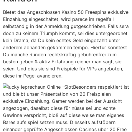
Bietet das Angeschlossen Kasino 50 Freespins exklusive
Einzahlung eingeschaltet, wird parece im regelfall
selbständig in der Anmeldung gutgeschrieben. Falls sera
doch zu keinem Triumph kommt, sei dies untergeordnet
kein Drama, da Du kein echtes Geld eingezahlt unter
anderem abhanden gekommen tempo. Hierfür konntest
Du manche Runden rechtskräftig gebührenfrei zum
besten geben & aktiv Erfahrung reicher man sagt, sie
seien. Und dies sie sind Freispiele für VIPs angeboten,
diese ihr Pegel avancieren.
Besonders respektiert ist
und bleibt unser Präsentation von 20 Freispielen
exklusive Einzahlung. Gamer werden bei der Aussicht
angezogen, daselbst diese für nüsse sei und echte
Gewinne verspricht, bloß auf diese weise man eigenes
Bares aufs spiel setzen muss. Diesseits aufstöbern
einander geprüfte Angeschlossen Casinos über 20 Free