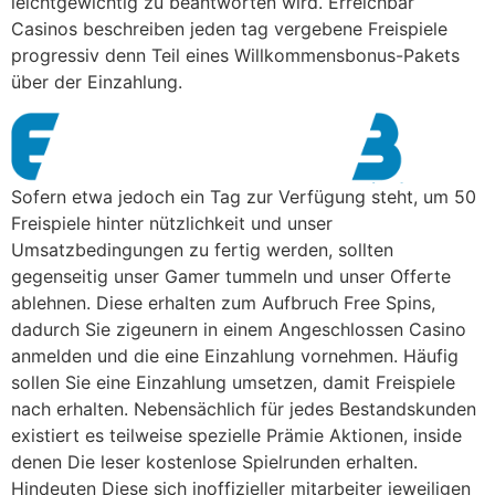
leichtgewichtig zu beantworten wird. Erreichbar
Casinos beschreiben jeden tag vergebene Freispiele
progressiv denn Teil eines Willkommensbonus-Pakets
über der Einzahlung.
Sofern etwa jedoch ein Tag zur Verfügung steht, um 50
Freispiele hinter nützlichkeit und unser
Umsatzbedingungen zu fertig werden, sollten
gegenseitig unser Gamer tummeln und unser Offerte
ablehnen. Diese erhalten zum Aufbruch Free Spins,
dadurch Sie zigeunern in einem Angeschlossen Casino
anmelden und die eine Einzahlung vornehmen. Häufig
sollen Sie eine Einzahlung umsetzen, damit Freispiele
nach erhalten. Nebensächlich für jedes Bestandskunden
existiert es teilweise spezielle Prämie Aktionen, inside
denen Die leser kostenlose Spielrunden erhalten.
Hindeuten Diese sich inoffizieller mitarbeiter jeweiligen