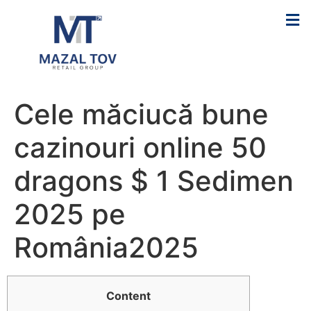
Cele măciucă bune
cazinouri online 50
dragons $ 1 Sedimen
2025 pe
România2025
Content