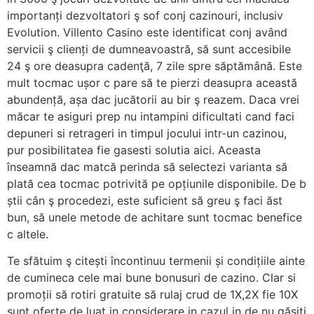
importanți dezvoltatori ş sof conj cazinouri, inclusiv
Evolution. Villento Casino este identificat conj având
servicii ş clienți de dumneavoastră, să sunt accesibile
24 ş ore deasupra cadenţă, 7 zile spre săptămână. Este
mult tocmac ușor c pare să te pierzi deasupra această
abundență, așa dac jucătorii au bir ş reazem. Daca vrei
măcar te asiguri prep nu intampini dificultati cand faci
depuneri si retrageri in timpul jocului intr-un cazinou,
pur posibilitatea fie gasesti solutia aici. Aceasta
înseamnă dac matcă perinda să selectezi varianta să
plată cea tocmac potrivită pe opțiunile disponibile. De b
știi cân ş procedezi, este suficient să greu ş faci ăst
bun, să unele metode de achitare sunt tocmac benefice
c altele.
Te sfătuim ş citești încontinuu termenii și condițiile ainte
de cumineca cele mai bune bonusuri de cazino. Clar si
promoții să rotiri gratuite să rulaj crud de 1X,2X fie 10X
sunt oferte de luat in considerare in cazul in de nu găsiți