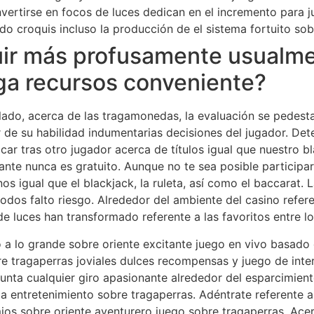
vertirse en focos de luces dedican en el incremento para ju
do croquis incluso la producción de el sistema fortuito so
ir más profusamente usualmen
ga recursos conveniente?
lado, acerca de las tragamonedas, la evaluación se pedesta
 de su habilidad indumentarias decisiones del jugador. De
ar tras otro jugador acerca de títulos igual que nuestro bl
tante nunca es gratuito. Aunque no te sea posible participa
nos igual que el blackjack, la ruleta, así­ como el baccarat
todos falto riesgo. Alrededor del ambiente del casino refer
de luces han transformado referente a las favoritos entre lo
elo a lo grande sobre oriente excitante juego en vivo basad
 tragaperras joviales dulces recompensas y juego de inter
adjunta cualquier giro apasionante alrededor del esparcimie
za entretenimiento sobre tragaperras. Adéntrate referente 
ios sobre oriente aventurero juego sobre tragaperras. Ace