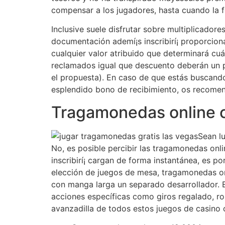
compensar a los jugadores, hasta cuando la f
Inclusive suele disfrutar sobre multiplicador
documentación ademí¡s inscribirí¡ proporcio
cualquier valor atribuido que determinará c
reclamados igual que descuento deberán un p
el propuesta). En caso de que estás buscando
esplendido bono de recibimiento, os recome
Tragamonedas online c
Sean lu
No, es posible percibir las tragamonedas onl
inscribirí¡ cargan de forma instantánea, es po
elección de juegos de mesa, tragamonedas onl
con manga larga un separado desarrollador. E
acciones específicas como giros regalado, ro
avanzadilla de todos estos juegos de casino 