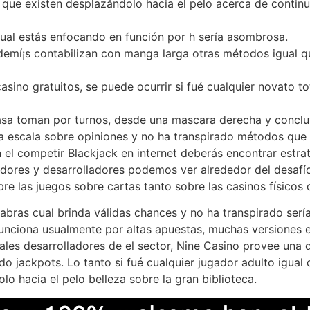
que existen desplazándolo hacia el pelo acerca de continu
ual estás enfocando en función por h serí­a asombrosa.
demí¡s contabilizan con manga larga otras métodos igual q
asino gratuitos, se puede ocurrir si fué cualquier novato t
rasa toman por turnos, desde una mascara derecha y conclu
a escala sobre opiniones y no ha transpirado métodos que 
l competir Blackjack en internet deberás encontrar estrate
dores y desarrolladores podemos ver alrededor del desafío
obre las juegos sobre cartas tanto sobre las casinos físicos
abras cual brinda válidas chances y no ha transpirado serí
funciona usualmente por altas apuestas, muchas versiones e
les desarrolladores de el sector, Nine Casino provee una d
ado jackpots. Lo tanto si fué cualquier jugador adulto igual
lo hacia el pelo belleza sobre la gran biblioteca.