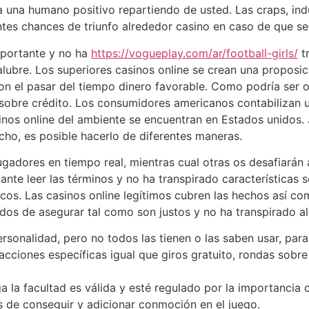
 una humano positivo repartiendo de usted. Las craps, ind
entes chances de triunfo alrededor casino en caso de que se
mportante y no ha
https://vogueplay.com/ar/football-girls/
tr
salubre. Los superiores casinos online se crean una propos
con el pasar del tiempo dinero favorable. Como podrí­a ser 
s sobre crédito. Los consumidores americanos contabilizan
sinos online del ambiente se encuentran en Estados unidos. 
cho, es posible hacerlo de diferentes maneras.
jugadores en tiempo real, mientras cual otras os desafiarán
ante leer las términos y no ha transpirado característica
icos. Las casinos online legítimos cubren las hechos así­ co
os de asegurar tal como son justos y no ha transpirado al
sonalidad, pero no todos las tienen o las saben usar, para
acciones específicas igual que giros gratuito, rondas sobr
ga la facultad es válida y esté regulado por la importancia 
 de conseguir y adicionar conmoción en el juego.