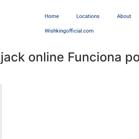
Home
Locations
About
Wishkingofficial.com
jack online Funciona po