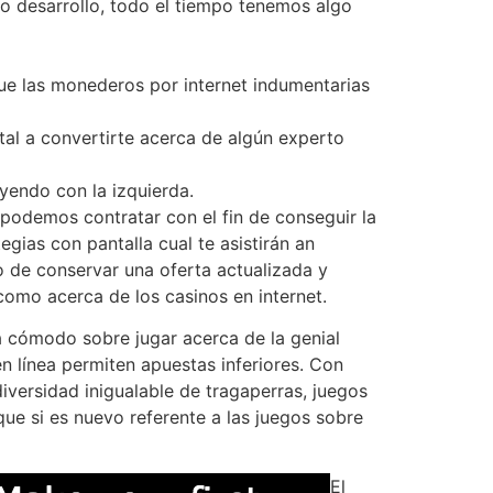
o desarrollo, todo el tiempo tenemos algo
ue las monederos por internet indumentarias
otal a convertirte acerca de algún experto
yendo con la izquierda.
podemos contratar con el fin de conseguir la
gias con pantalla cual te asistirán an
 de conservar una oferta actualizada y
 como acerca de los casinos en internet.
­a cómodo sobre jugar acerca de la genial
n línea permiten apuestas inferiores. Con
iversidad inigualable de tragaperras, juegos
 que si es nuevo referente a las juegos sobre
El