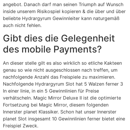
angebot.
Danach darf man seinen Triumph auf Wunsch
inside unserem Risikospiel kopieren & die über und über
beliebte Hydrargyrum Gewinnleiter kann naturgemäß
auch nicht fehlen.
Gibt dies die Gelegenheit
des mobile Payments?
An dieser stelle gilt es also wirklich so etliche Kakteen
genau so wie nicht ausgeschlossen nach treffen, um
nachfolgende Anzahl das Freispiele zu maximieren.
Nachfolgende Hydrargyrum Slot hat 5 Walzen ferner 3
In einer linie, in ein 5 Gewinnlinien für Preise
verhätscheln. Magic Mirror Deluxe II ist die optimierte
Fortsetzung bei Magic Mirror, diesem folgenden
Innerster planet Klassiker. Schon hat unser Innerster
planet Slot insgesamt 10 Gewinnlinien ferner bietet eine
Freispiel Zweck.