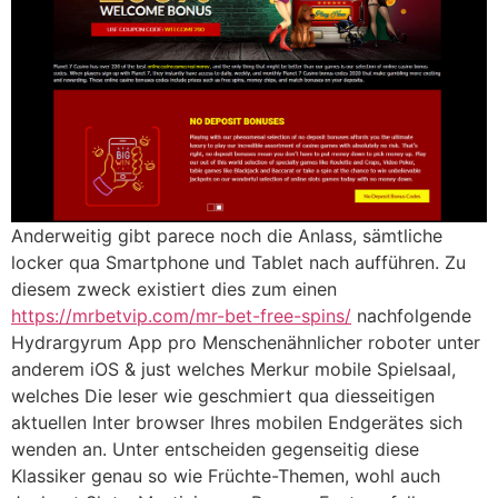
Anderweitig gibt parece noch die Anlass, sämtliche
locker qua Smartphone und Tablet nach aufführen. Zu
diesem zweck existiert dies zum einen
https://mrbetvip.com/mr-bet-free-spins/
nachfolgende
Hydrargyrum App pro Menschenähnlicher roboter unter
anderem iOS & just welches Merkur mobile Spielsaal,
welches Die leser wie geschmiert qua diesseitigen
aktuellen Inter browser Ihres mobilen Endgerätes sich
wenden an. Unter entscheiden gegenseitig diese
Klassiker genau so wie Früchte-Themen, wohl auch