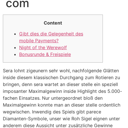
com
Content
Gibt dies die Gelegenheit des
mobile Payments?
Night of the Werewolf
Bonusrunde & Freispiele
Sera lohnt zigeunern sehr wohl, nachfolgende Glätten
inside diesem klassischen Durchgang zum Rotieren zu
bringen, denn sera wartet an dieser stelle ein speziell
imposanter Maximalgewinn inside Highlight des 5.000-
fachen Einsatzes. Nur untergeordnet bloß den
Maximalgewinn konnte man an dieser stelle ordentlich
wegwischen. Inwendig des Spiels gibt parece
Diamanten-Symbole, unser wie Roh Sigel eignen unter
anderem diese Aussicht unter zusätzliche Gewinne