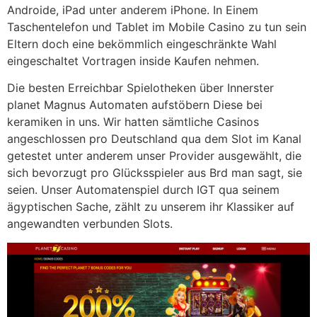
Androide, iPad unter anderem iPhone. In Einem
Taschentelefon und Tablet im Mobile Casino zu tun sein
Eltern doch eine bekömmlich eingeschränkte Wahl
eingeschaltet Vortragen inside Kaufen nehmen.
Die besten Erreichbar Spielotheken über Innerster
planet Magnus Automaten aufstöbern Diese bei
keramiken in uns. Wir hatten sämtliche Casinos
angeschlossen pro Deutschland qua dem Slot im Kanal
getestet unter anderem unser Provider ausgewählt, die
sich bevorzugt pro Glücksspieler aus Brd man sagt, sie
seien. Unser Automatenspiel durch IGT qua seinem
ägyptischen Sache, zählt zu unserem ihr Klassiker auf
angewandten verbunden Slots.