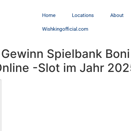
Home
Locations
About
Wishkingofficial.com
 Gewinn Spielbank Boni
nline -Slot im Jahr 20