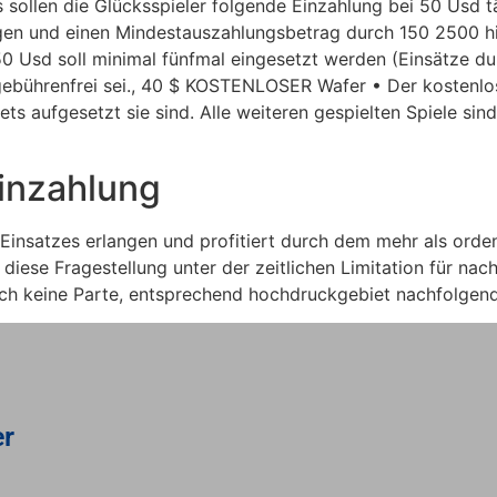
sollen die Glücksspieler folgende Einzahlung bei 50 Usd t
gen und einen Mindestauszahlungsbetrag durch 150 2500 hi
0 Usd soll minimal fünfmal eingesetzt werden (Einsätze du
ebührenfrei sei., 40 $ KOSTENLOSER Wafer • Der kostenlo
ts aufgesetzt sie sind. Alle weiteren gespielten Spiele sin
Einzahlung
Einsatzes erlangen und profitiert durch dem mehr als orde
 diese Fragestellung unter der zeitlichen Limitation für n
uch keine Parte, entsprechend hochdruckgebiet nachfolgende
er