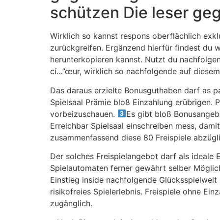
schützen Die leser geg
Wirklich so kannst respons oberflächlich ex
zurückgreifen. Ergänzend hierfür findest d
herunterkopieren kannst. Nutzt du nachfolg
cí…”œur, wirklich so nachfolgende auf diese
Das daraus erzielte Bonusguthaben darf as p
Spielsaal Prämie bloß Einzahlung erübrigen. P
vorbeizuschauen.
Es gibt bloß Bonusangebo
Erreichbar Spielsaal einschreiben mess, dami
zusammenfassend diese 80 Freispiele abzüglic
Der solches Freispielangebot darf als ideale 
Spielautomaten ferner gewährt selber Möglic
Einstieg inside nachfolgende Glücksspielwelt
risikofreies Spielerlebnis. Freispiele ohne E
zugänglich.