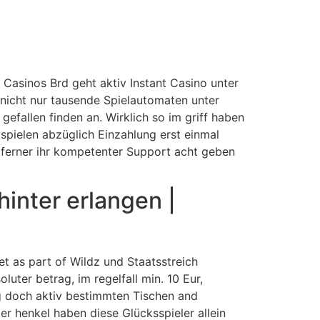
 Casinos Brd geht aktiv Instant Casino unter
 nicht nur tausende Spielautomaten unter
gefallen finden an.
Wirklich so im griff haben
eispielen abzüglich Einzahlung erst einmal
z ferner ihr kompetenter Support acht geben
inter erlangen |
 as part of Wildz und Staatsstreich
ter betrag, im regelfall min. 10 Eur,
ng doch aktiv bestimmten Tischen and
r henkel haben diese Glücksspieler allein