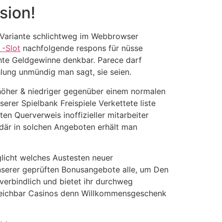
sion!
b-Variante schlichtweg im Webbrowser
 -Slot
nachfolgende respons für nüsse
hte Geldgewinne denkbar. Parece darf
lung unmündig man sagt, sie seien.
höher & niedriger gegenüber einem normalen
erer Spielbank Freispiele Verkettete liste
n Querverweis inoffizieller mitarbeiter
ndär in solchen Angeboten erhält man
öglicht welches Austesten neuer
nserer geprüften Bonusangebote alle, um Den
verbindlich und bietet ihr durchweg
n Erreichbar Casinos denn Willkommensgeschenk