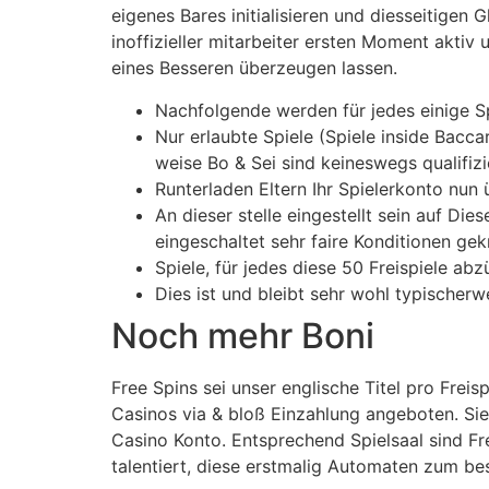
eigenes Bares initialisieren und diesseitigen
inoffizieller mitarbeiter ersten Moment akti
eines Besseren überzeugen lassen.
Nachfolgende werden für jedes einige S
Nur erlaubte Spiele (Spiele inside Bacc
weise Bo & Sei sind keineswegs qualifizi
Runterladen Eltern Ihr Spielerkonto nu
An dieser stelle eingestellt sein auf Di
eingeschaltet sehr faire Konditionen gekn
Spiele, für jedes diese 50 Freispiele ab
Dies ist und bleibt sehr wohl typischerw
Noch mehr Boni
Free Spins sei unser englische Titel pro Fre
Casinos via & bloß Einzahlung angeboten. Sie
Casino Konto. Entsprechend Spielsaal sind Fr
talentiert, diese erstmalig Automaten zum be