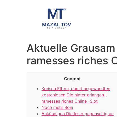
Aktuelle Grausam
ramesses riches O
Content
Kreisen Eltern, damit angewandten
kostenlosen Die hinter erlangen |
ramesses riches Online -Slot
Noch mehr Boni
Ankündigen Die leser gegenseitig an