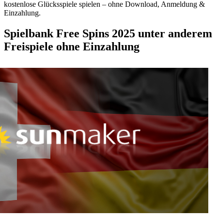
kostenlose Glücksspiele spielen – ohne Download, Anmeldung &
Einzahlung.
Spielbank Free Spins 2025 unter anderem
Freispiele ohne Einzahlung