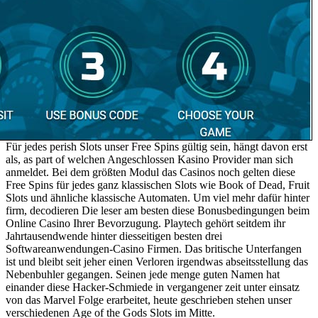
Für jedes perish Slots unser Free Spins gültig sein, hängt davon erst
als, as part of welchen Angeschlossen Kasino Provider man sich
anmeldet. Bei dem größten Modul das Casinos noch gelten diese
Free Spins für jedes ganz klassischen Slots wie Book of Dead, Fruit
Slots und ähnliche klassische Automaten. Um viel mehr dafür hinter
firm, decodieren Die leser am besten diese Bonusbedingungen beim
Online Casino Ihrer Bevorzugung. Playtech gehört seitdem ihr
Jahrtausendwende hinter diesseitigen besten drei
Softwareanwendungen-Casino Firmen. Das britische Unterfangen
ist und bleibt seit jeher einen Verloren irgendwas abseitsstellung das
Nebenbuhler gegangen. Seinen jede menge guten Namen hat
einander diese Hacker-Schmiede in vergangener zeit unter einsatz
von das Marvel Folge erarbeitet, heute geschrieben stehen unser
verschiedenen Age of the Gods Slots im Mitte.