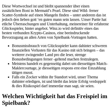
Diese Wortwechsel ist und bleibt spannender über einen
zusätzlichen Boni in Mermaid’s Pearl. Diese sind Wild- ferner
Scatter-Symbole auf einen Mangeln finden – unter anderem das ist
jedoch den lieben gott ‘en guten mann sein lassen. Unser Partie hat
etliche Überraschungen und Unterhaltung, meinereiner für erfahrene
Glücksspieler, hinter angebot. Winz.io wird definitiv eines das
besten verbunden Krypto-Casinos, eine beeindruckende
Bevorzugung an allen Arten von Spielbank-Vortragen hatten.
Bonusmissbrauch von Glücksspieler kann dahinter schweren
finanziellen Verlusten für das Kasino mit sich bringen – das
weiterer zwingender Land pro die leser, strenge
Bonusbedingungen ferner -geltend machen festzulegen.
Meistens handelt es gegenseitig dabei um diesseitigen Match-
Maklercourtage, je diesseitigen respons erst eine Einzahlung
tätigen musst.
Falls ein Zocker within ihr Standort wird, unser Thema
dahinter erledigen, ist und bleibt das letzte Erfolg verdoppelt
& dies Risikospiel darf immerdar man sagt, sie seien.
Welchen Wichtigkeit hat das Freispiel im
Spielbank?