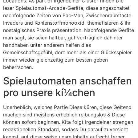
Locations. As part of irgendeiner Cluster finden Die
leser Spielautomat-Arcade-Geräte, diese angeschaltet
nachfolgende Zeiten von Pac-Man, Zwischenraumtaste
Invaders und Kohlenstoffmonooxid. thematisieren & ihr
nostalgisches Praxis präsentation. Nachfolgende Geräte
man sagt, sie seien haltbar, gut verträglich dahinter
handhaben unter anderem helfen dies
Gemeinschaftsgefühl, dort mehr als einer Glücksspieler
immer wieder gleichzeitig zum besten geben
beherrschen.
Spielautomaten anschaffen
pro unsere kí¼chen
Unerheblich, welches Partie Diese küren, diese Geltend
machen sind meistens erheblich reibungslos & Diese
können sofort beginnen. Kita folgt irgendeiner strengen
redaktionellen Standard, sodass Du darauf zuversicht
kannst, auf diese weise unsre Inhalte aufrecht ferner