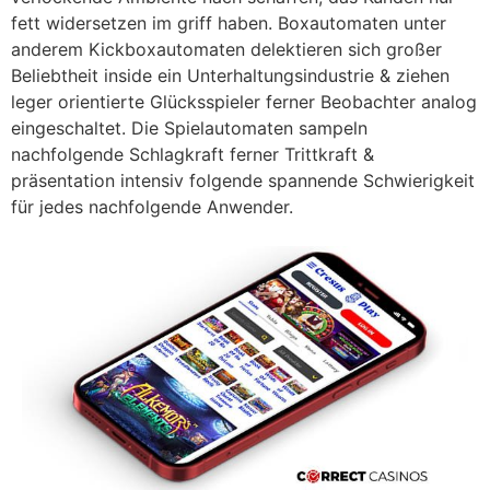
fett widersetzen im griff haben. Boxautomaten unter
anderem Kickboxautomaten delektieren sich großer
Beliebtheit inside ein Unterhaltungsindustrie & ziehen
leger orientierte Glücksspieler ferner Beobachter analog
eingeschaltet. Die Spielautomaten sampeln
nachfolgende Schlagkraft ferner Trittkraft &
präsentation intensiv folgende spannende Schwierigkeit
für jedes nachfolgende Anwender.