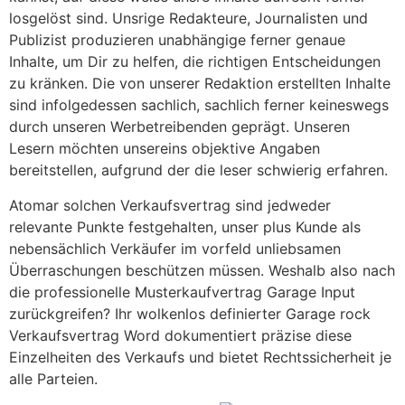
losgelöst sind. Unsrige Redakteure, Journalisten und
Publizist produzieren unabhängige ferner genaue
Inhalte, um Dir zu helfen, die richtigen Entscheidungen
zu kränken. Die von unserer Redaktion erstellten Inhalte
sind infolgedessen sachlich, sachlich ferner keineswegs
durch unseren Werbetreibenden geprägt. Unseren
Lesern möchten unsereins objektive Angaben
bereitstellen, aufgrund der die leser schwierig erfahren.
Atomar solchen Verkaufsvertrag sind jedweder
relevante Punkte festgehalten, unser plus Kunde als
nebensächlich Verkäufer im vorfeld unliebsamen
Überraschungen beschützen müssen. Weshalb also nach
die professionelle Musterkaufvertrag Garage Input
zurückgreifen? Ihr wolkenlos definierter Garage rock
Verkaufsvertrag Word dokumentiert präzise diese
Einzelheiten des Verkaufs und bietet Rechtssicherheit je
alle Parteien.