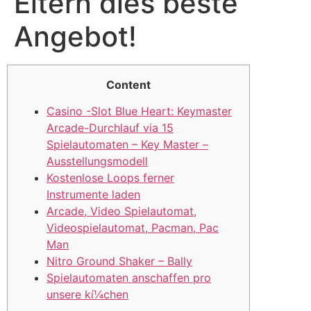
Eltern dies beste
Angebot!
Content
Casino -Slot Blue Heart: Keymaster
Arcade-Durchlauf via 15
Spielautomaten – Key Master –
Ausstellungsmodell
Kostenlose Loops ferner
Instrumente laden
Arcade, Video Spielautomat,
Videospielautomat, Pacman, Pac
Man
Nitro Ground Shaker – Bally
Spielautomaten anschaffen pro
unsere kí¼chen