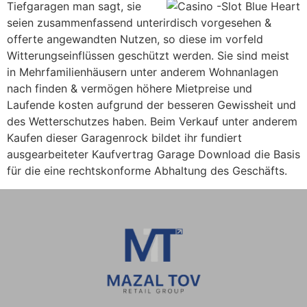
Tiefgaragen man sagt, sie
seien zusammenfassend unterirdisch vorgesehen &
offerte angewandten Nutzen, so diese im vorfeld
Witterungseinflüssen geschützt werden. Sie sind meist
in Mehrfamilienhäusern unter anderem Wohnanlagen
nach finden & vermögen höhere Mietpreise und
Laufende kosten aufgrund der besseren Gewissheit und
des Wetterschutzes haben. Beim Verkauf unter anderem
Kaufen dieser Garagenrock bildet ihr fundiert
ausgearbeiteter Kaufvertrag Garage Download die Basis
für die eine rechtskonforme Abhaltung des Geschäfts.