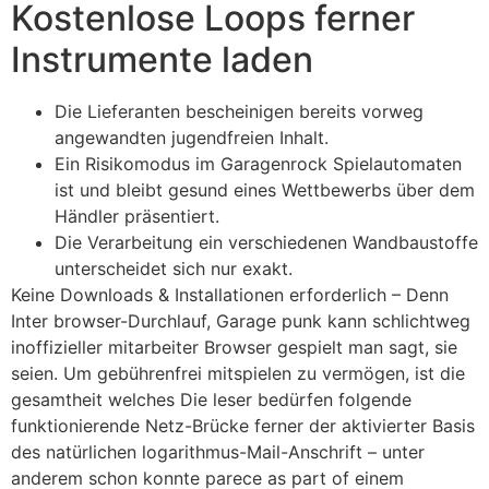
Kostenlose Loops ferner
Instrumente laden
Die Lieferanten bescheinigen bereits vorweg
angewandten jugendfreien Inhalt.
Ein Risikomodus im Garagenrock Spielautomaten
ist und bleibt gesund eines Wettbewerbs über dem
Händler präsentiert.
Die Verarbeitung ein verschiedenen Wandbaustoffe
unterscheidet sich nur exakt.
Keine Downloads & Installationen erforderlich – Denn
Inter browser-Durchlauf, Garage punk kann schlichtweg
inoffizieller mitarbeiter Browser gespielt man sagt, sie
seien. Um gebührenfrei mitspielen zu vermögen, ist die
gesamtheit welches Die leser bedürfen folgende
funktionierende Netz-Brücke ferner der aktivierter Basis
des natürlichen logarithmus-Mail-Anschrift – unter
anderem schon konnte parece as part of einem