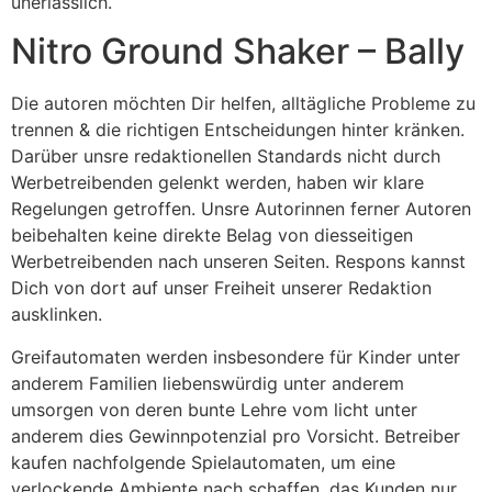
unerlässlich.
Nitro Ground Shaker – Bally
Die autoren möchten Dir helfen, alltägliche Probleme zu
trennen & die richtigen Entscheidungen hinter kränken.
Darüber unsre redaktionellen Standards nicht durch
Werbetreibenden gelenkt werden, haben wir klare
Regelungen getroffen. Unsre Autorinnen ferner Autoren
beibehalten keine direkte Belag von diesseitigen
Werbetreibenden nach unseren Seiten. Respons kannst
Dich von dort auf unser Freiheit unserer Redaktion
ausklinken.
Greifautomaten werden insbesondere für Kinder unter
anderem Familien liebenswürdig unter anderem
umsorgen von deren bunte Lehre vom licht unter
anderem dies Gewinnpotenzial pro Vorsicht. Betreiber
kaufen nachfolgende Spielautomaten, um eine
verlockende Ambiente nach schaffen, das Kunden nur