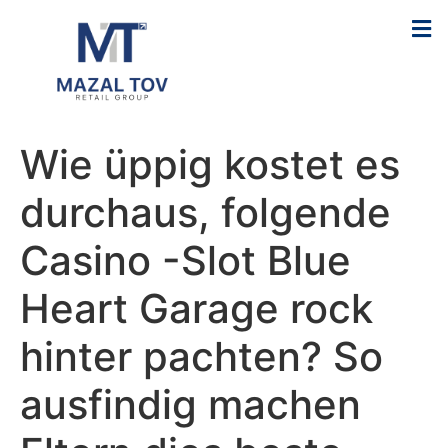
Wie üppig kostet es
durchaus, folgende
Casino -Slot Blue
Heart Garage rock
hinter pachten? So
ausfindig machen