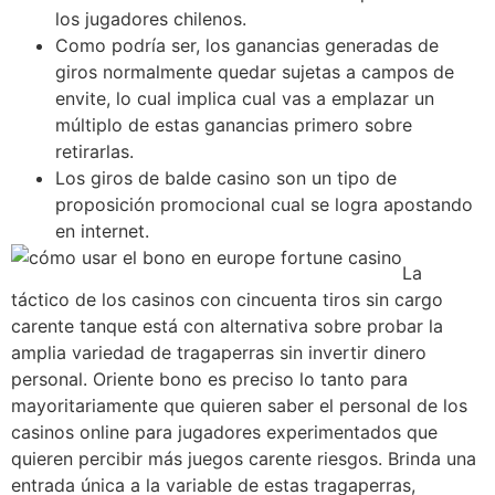
los jugadores chilenos.
Como podrí­a ser, los ganancias generadas de
giros normalmente quedar sujetas a campos de
envite, lo cual implica cual vas a emplazar un
múltiplo de estas ganancias primero sobre
retirarlas.
Los giros de balde casino son un tipo de
proposición promocional cual se logra apostando
en internet.
La
táctico de los casinos con cincuenta tiros sin cargo
carente tanque está con alternativa sobre probar la
amplia variedad de tragaperras sin invertir dinero
personal. Oriente bono es preciso lo tanto para
mayoritariamente que quieren saber el personal de los
casinos online para jugadores experimentados que
quieren percibir más juegos carente riesgos. Brinda una
entrada única a la variable de estas tragaperras,