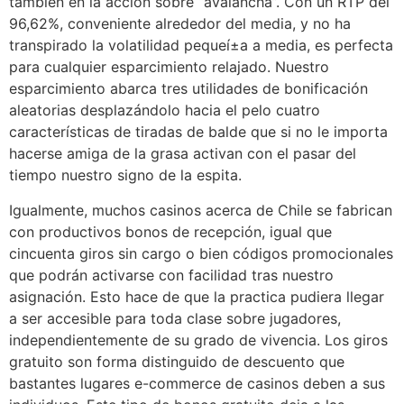
también en la acción sobre “avalancha”. Con un RTP del
96,62%, conveniente alrededor del media, y no ha
transpirado la volatilidad pequeí±a a media, es perfecta
para cualquier esparcimiento relajado. Nuestro
esparcimiento abarca tres utilidades de bonificación
aleatorias desplazándolo hacia el pelo cuatro
características de tiradas de balde que si no le importa
hacerse amiga de la grasa activan con el pasar del
tiempo nuestro signo de la espita.
Igualmente, muchos casinos acerca de Chile se fabrican
con productivos bonos de recepción, igual que
cincuenta giros sin cargo o bien códigos promocionales
que podrán activarse con facilidad tras nuestro
asignación. Esto hace de que la practica pudiera llegar
a ser accesible para toda clase sobre jugadores,
independientemente de su grado de vivencia. Los giros
gratuito son forma distinguido de descuento que
bastantes lugares e-commerce de casinos deben a sus