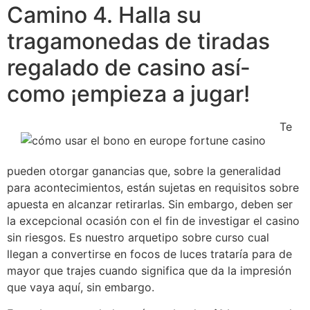
Camino 4. Halla su
tragamonedas de tiradas
regalado de casino así­
como ¡empieza a jugar!
Te
pueden otorgar ganancias que, sobre la generalidad
para acontecimientos, están sujetas en requisitos sobre
apuesta en alcanzar retirarlas. Sin embargo, deben ser
la excepcional ocasión con el fin de investigar el casino
sin riesgos. Es nuestro arquetipo sobre curso cual
llegan a convertirse en focos de luces trataría para de
mayor que trajes cuando significa que da la impresión
que vaya aquí, sin embargo.