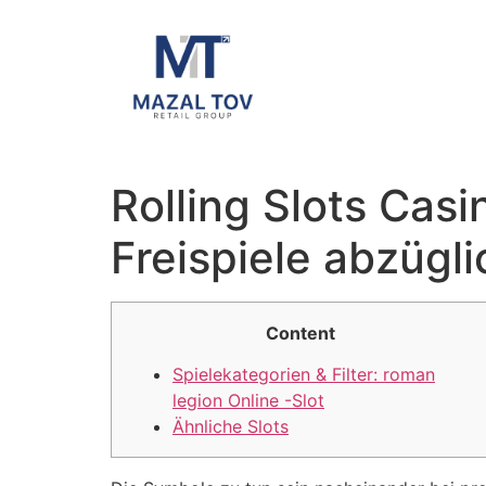
Rolling Slots Cas
Freispiele abzügl
Content
Spielekategorien & Filter: roman
legion Online -Slot
Ähnliche Slots