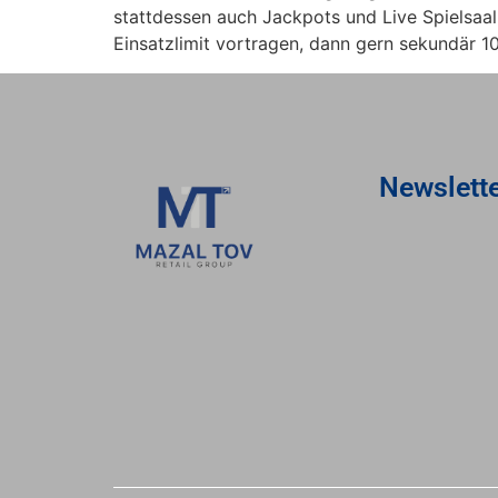
stattdessen auch Jackpots und Live Spielsaal-
Einsatzlimit vortragen, dann gern sekundär 1
Newslett