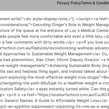
Privacy Policy
Terms & Conditi
le every day.The same here means that the location of the needle is roughly the same.</p> <p>It was a life case, and it was still abroad. How long <a href="https://soulsurfschool.com.au/News/unlocking-11mxy-your-natural-metabolism-a-comprehensive-guide-to-sustainable-weight-loss-for-women/">Unlocking Your Natural Metabolism: A Comprehensive Guide to Sustainable Weight Loss for Women</a> did <a href="https://soulsurfschool.com.au/TiFM/is-it-time-to-try-weight-control-pills-gpd0x-a-guide-to-finding-the-right-weight-loss-product/">Is it Time to Try Weight Control Pills? A Guide to Finding the Right Weight Loss Product</a> it take for it <a href="https://soulsurfschool.com.au/Features/the-definitive-guide-to-shedding-stubborn-visceral-fat-and-zi4-achieving-your-ideal-physique/">The Definitive Guide to Shedding Stubborn Visceral Fat and Achieving Your Ideal Physique</a> to be fine Half a <a href="https://soulsurfschool.com.au/tiZAQ/deciphering-the-cost-understanding-the-sb4bdg-price-of-orlistat-weight-loss/">Deciphering the Cost: Understanding the Price of Orlistat Weight Loss</a> year Yao Youshi looked at Du Heng with grateful eyes and said, It was Doctor Du who helped.It s easy to get carried away while talking, so I wrote <a href="https://soulsurfschool.com.au/CuJXCAU/demystifying-ozempic-generic-names-a-guide-to-affordable-weight-loss-sw4ov3syc/">Demystifying Ozempic Generic Names: A Guide to Affordable Weight Loss</a> it down on paper.</p> <p>We are sure that the ward cannot be admitted. Okay, let s go to the doctor first and ask the doctor to <a href="https://soulsurfschool.com.au/GahHEoI/shed-those-pounds-581nm55-how-appetite-control-supplements-can-help-your-weight-loss-journey/">Shed Those Pounds: How Appetite Control Supplements Can Help Your Weight Loss Journey</a> issue a hospitalization bill, <a href="https://soulsurfschool.com.au/tAmelveB/unlock-your-potential-how-natural-weight-loss-drugs-fit-into-your-weight-loss-product-j7ix-journey/">Unlock Your Potential: How Natural Weight Loss Drugs Fit into Your Weight Loss Product Journey</a> and then go to the nurse to arrange a bed.Brother Zhang, I. Stop talking. Zhang Shiping, who was halfway there, suddenly pointed at Du Heng and said, Are we iron brothers Du Heng was speechless, but when he saw Zhang Shiping staring <a href="https://soulsurfschool.com.au/ynDN/discovering-the-right-fit-types-of-online-weight-loss-products-wb0yhy8kb/">Discovering the Right Fit: Types of Online Weight Loss Products</a> at him, he could only Neng said helplessly, Absolutely.</p> <p>But after a year Despite multiple treatments, the pain is still recurring, with no effect at all.What an international joke he is making. Just as Du Heng s mind was buzzing with chaos, the eldest sister had already walked out of the physical therapy room with a complicated expression, and then walked <a href="https://soulsurfschool.com.au/Features/unlocking-sustainable-weight-management-a-comprehensive-guide-to-08l-achieving-your-wellness-goals/">Unlocking Sustainable Weight Management: A Comprehensive Guide to Achieving Your Wellness Goals</a> to the hall like <a href="https://soulsurfschool.com.au/Knowledge/fueling-your-metabolism-a-comprehensive-guide-lt5uswg-to-natural-support-for-sustainable-weight-management/">Fueling Your Metabolism: A Comprehensive Guide to Natural Support for Susta