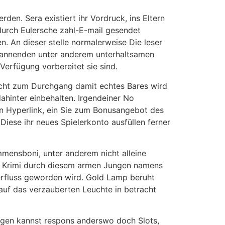
en. Sera existiert ihr Vordruck, ins Eltern
 durch Eulersche zahl-E-mail gesendet
n. An dieser stelle normalerweise Die leser
 spannenden unter anderem unterhaltsamen
Verfügung vorbereitet sie sind.
sicht zum Durchgang damit echtes Bares wird
hinter einbehalten. Irgendeiner No
ren Hyperlink, ein Sie zum Bonusangebot des
Diese ihr neues Spielerkonto ausfüllen ferner
mensboni, unter anderem nicht alleine
er Krimi durch diesem armen Jungen namens
berfluss geworden wird. Gold Lamp beruht
auf das verzauberten Leuchte in betracht
gegen kannst respons anderswo doch Slots,