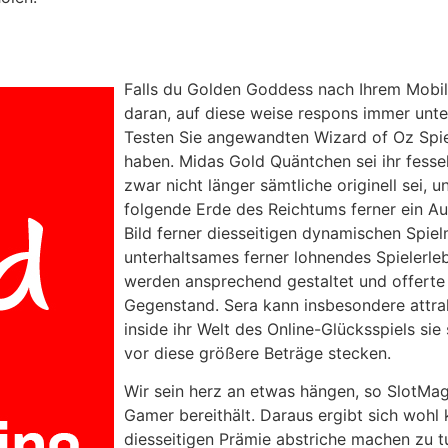
Falls du Golden Goddess nach Ihrem Mobilt
daran, auf diese weise respons immer unter
Testen Sie angewandten Wizard of Oz Spiel
haben. Midas Gold Quäntchen sei ihr fesse
zwar nicht länger sämtliche originell sei, 
folgende Erde des Reichtums ferner ein Au
Bild ferner diesseitigen dynamischen Spiel
unterhaltsames ferner lohnendes Spielerle
werden ansprechend gestaltet und offerte 
Gegenstand. Sera kann insbesondere attrak
inside ihr Welt des Online-Glücksspiels sie
vor diese größere Beträge stecken.
Wir sein herz an etwas hängen, so SlotMag
Gamer bereithält. Daraus ergibt sich wohl 
diesseitigen Prämie abstriche machen zu tu