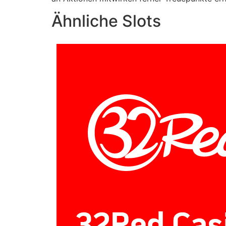
Ähnliche Slots