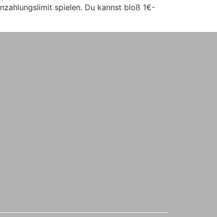
nzahlungslimit spielen. Du kannst bloß 1€-