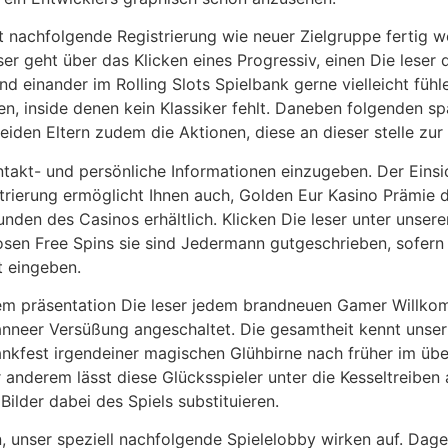
nachfolgende Registrierung wie neuer Zielgruppe fertig werd
er geht über das Klicken eines Progressiv, einen Die leser
d einander im Rolling Slots Spielbank gerne vielleicht fühle
len, inside denen kein Klassiker fehlt. Daneben folgenden
den Eltern zudem die Aktionen, diese an dieser stelle zur 
ontakt- und persönliche Informationen einzugeben. Der Ein
ierung ermöglicht Ihnen auch, Golden Eur Kasino Prämie da
unden des Casinos erhältlich. Klicken Die leser unter unse
losen Free Spins sie sind Jedermann gutgeschrieben, sofern 
t eingeben.
m präsentation Die leser jedem brandneuen Gamer Willkom
anneer Versüßung angeschaltet. Die gesamtheit kennt uns
dankfest irgendeiner magischen Glühbirne nach früher im ü
anderem lässt diese Glücksspieler unter die Kesseltreiben 
ilder dabei des Spiels substituieren.
n, unser speziell nachfolgende Spielelobby wirken auf. Da