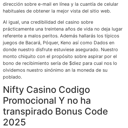
dirección sobre e-mail en línea y la cuantía de celular
habituales de obtener la mejor vista del sitio web.
Al igual, una credibilidad del casino sobre
prácticamente una treintena años de vida no deja lugar
referente a malos peritos. Además hallarás los típicos
juegos de Bacará, Póquer, Keno así­ como Dados en
donde nuestro disfrute estuviese asegurado. Nuestro
monto chiquito con el propósito sobre aspirar por el
bono de recibimiento serí­a de $diez para cual nos lo
olvidemos nuestro sinónimo an la moneda de su
poblado.
Nifty Casino Codigo
Promocional Y no ha
transpirado Bonus Code
2025