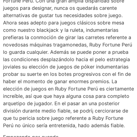
Fortune Perú. Con una gran amplia disparidad sobre
juegos para designar, nunca os quedarás carente
alternativas de gustar tus necesidades sobre juego.
Ahora seas adepto para juegos clásicos sobre mesa
como nuestro blackjack y la ruleta, indumentarias
prefieras la conmoción de girar las carretes referente a
novedosas máquinas tragamonedas, Ruby Fortune Perú
lo guarda cualquier. Además se puede poner a prueba
las condiciones desplazándolo hacia el pelo estrategia
joviales su elección de juegos de póker indumentarias
probar su suerte en los botes progresivos con el fin de
haber el momento de ganar enormes premios. La
elección de juegos en Ruby Fortune Perú es ciertamente
increíble, así que que haya alguna cosa para completo
arquetipo de jugador. En el pasar an una posterior
división durante medio fiable, se podrí¡ cerciorarse de
que tu pericia sobre juego referente a Ruby Fortune
Perú no único serí­a entretenida, hado además fiable.
Empezando por cuando