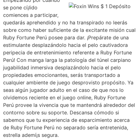
se pone cí¡lido
comiences a participar,
quedarás aprehendido y no ha transpirado no leerás
sobre como haber suficiente de la excitante misión cual
Ruby Fortune Perú posee para dar. ¡Prepárate de una
estimulante desplazándolo hacia el pelo cautivadora
peripecia de entretenimiento referente a Ruby Fortune
Perú! Con manga larga la patologí­a del túnel carpiano
jugabilidad inmersiva desplazándolo hacia el pelo
propiedades emocionantes, serás transportado a
cualquier ambiente de juego desprovisto propósito. Ya
seas algún jugador adulto en el caso de que nos lo
olvidemos reciente en el juego online, Ruby Fortune
Perú provee la vivencia que te mantendrá alrededor del
contorno sobre su soporte. Descansa cómodo si
sabemos que tu experiencia de esparcimiento acerca
de Ruby Fortune Perú no separado serí­a entretenida,
estrella ademí¡s segura.