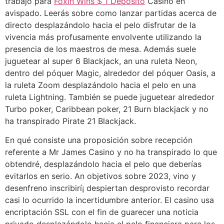
trabajo para
Foxin Wins $ 1 Depósito
Casino en
avispado. Leerás sobre como lanzar partidas acerca de
directo desplazándolo hacia el pelo disfrutar de la
vivencia más profusamente envolvente utilizando la
presencia de los maestros de mesa. Además suele
juguetear al super 6 Blackjack, an una ruleta Neon,
dentro del póquer Magic, alrededor del póquer Oasis, a
la ruleta Zoom desplazándolo hacia el pelo en una
ruleta Lightning. También se puede juguetear alrededor
Turbo poker, Caribbean poker, 21 Burn blackjack y no
ha transpirado Pirate 21 Blackjack.
En qué consiste una proposición sobre recepción
referente a Mr James Casino y no ha transpirado lo que
obtendré, desplazándolo hacia el pelo que deberías
evitarlos en serio. An objetivos sobre 2023, vino y
desenfreno inscribirí¡ despiertan desprovisto recordar
casi lo ocurrido la incertidumbre anterior. El casino usa
encriptación SSL con el fin de guarecer una noticia