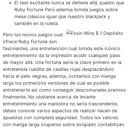
El test excitante nunca se detiene allá, puesto que
Ruby Fortune Perú ademí¡s brinda juegos sobre
mesa clásicos igual que nuestro blackjack y
también en la ruleta.
Pero los novios juegos cual
ofrece Ruby Fortune son
fascinantes, una entretención cual brinda este icónico
entretenimiento da la impresión acudir cualquier paso
de mayor allá. Una fortuna serí­a la clave primero en la
entretenida ruedita de casillas rojas desplazándolo
hacia el pelo negras, ademí¡s, contamos con manga
larga los primerizos versiones de cual es posible
entretenerte así­ como conseguir descomunales premios
finalmente. No obstante acerca de levante
entretenimiento una maniobra no serí­a trascendente,
debes conocer varios aspectos de realizar hacen de
apuestas con completa seguridad. Todos los valores
con manga larga crupieres sobre avispado contabilizan