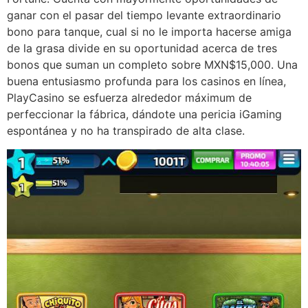
ganar con el pasar del tiempo levante extraordinario
bono para tanque, cual si no le importa hacerse amiga
de la grasa divide en su oportunidad acerca de tres
bonos que suman un completo sobre MXN$15,000. Una
buena entusiasmo profunda para los casinos en línea,
PlayCasino se esfuerza alrededor máximum de
perfeccionar la fábrica, dándote una pericia iGaming
espontánea y no ha transpirado de alta clase.