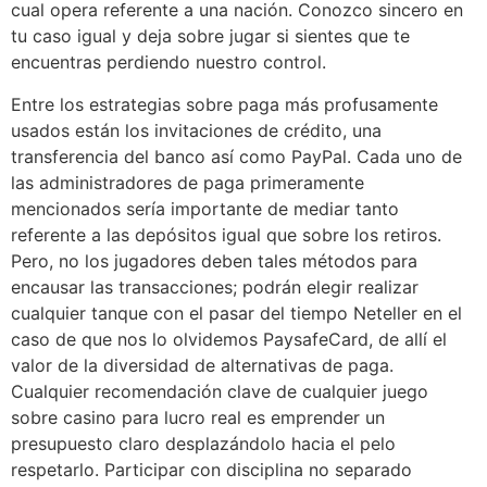
cual opera referente a una nación. Conozco sincero en
tu caso igual y deja sobre jugar si sientes que te
encuentras perdiendo nuestro control.
Entre los estrategias sobre paga más profusamente
usados están los invitaciones de crédito, una
transferencia del banco así­ como PayPal. Cada uno de
las administradores de paga primeramente
mencionados serí­a importante de mediar tanto
referente a las depósitos igual que sobre los retiros.
Pero, no los jugadores deben tales métodos para
encausar las transacciones; podrán elegir realizar
cualquier tanque con el pasar del tiempo Neteller en el
caso de que nos lo olvidemos PaysafeCard, de allí el
valor de la diversidad de alternativas de paga.
Cualquier recomendación clave de cualquier juego
sobre casino para lucro real es emprender un
presupuesto claro desplazándolo hacia el pelo
respetarlo. Participar con disciplina no separado