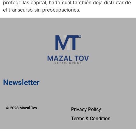
protege las capital, hado cual también deja disfrutar de
el transcurso sin preocupaciones.
Newsletter
© 2023 Mazal Tov
Privacy Policy
Terms & Condition