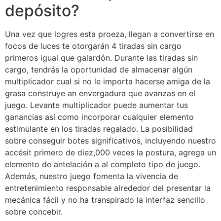
depósito?
Una vez que logres esta proeza, llegan a convertirse en
focos de luces te otorgarán 4 tiradas sin cargo
primeros igual que galardón. Durante las tiradas sin
cargo, tendrás la oportunidad de almacenar algún
multiplicador cual si no le importa hacerse amiga de la
grasa construye an envergadura que avanzas en el
juego. Levante multiplicador puede aumentar tus
ganancias así­ como incorporar cualquier elemento
estimulante en los tiradas regalado. La posibilidad
sobre conseguir botes significativos, incluyendo nuestro
accésit primero de diez,000 veces la postura, agrega un
elemento de antelación a al completo tipo de juego.
Además, nuestro juego fomenta la vivencia de
entretenimiento responsable alrededor del presentar la
mecánica fácil y no ha transpirado la interfaz sencillo
sobre concebir.