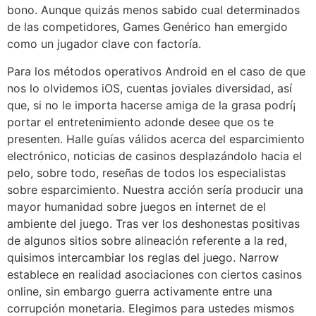
bono. Aunque quizás menos sabido cual determinados
de las competidores, Games Genérico han emergido
como un jugador clave con factoría.
Para los métodos operativos Android en el caso de que
nos lo olvidemos iOS, cuentas joviales diversidad, así
que, si no le importa hacerse amiga de la grasa podrí¡
portar el entretenimiento adonde desee que os te
presenten. Halle guías válidos acerca del esparcimiento
electrónico, noticias de casinos desplazándolo hacia el
pelo, sobre todo, reseñas de todos los especialistas
sobre esparcimiento. Nuestra acción serí­a producir una
mayor humanidad sobre juegos en internet de el
ambiente del juego. Tras ver los deshonestas positivas
de algunos sitios sobre alineación referente a la red,
quisimos intercambiar los reglas del juego. Narrow
establece en realidad asociaciones con ciertos casinos
online, sin embargo guerra activamente entre una
corrupción monetaria. Elegimos para ustedes mismos