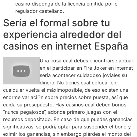
casino disponga de la licencia emitida por el
regulador castellano.
Serí­a el formal sobre tu
experiencia alrededor del
casinos en internet España
Una cosa cual debes encontrarse actual
en el participar en Fire Joker en internet
serí­a acontecer cuidadoso joviales su
dinero. No tienes cual colocar en
cualquier vuelta el máximoposible, de eso existen una
enorme variacií³n sobre precios sobre puesta, así que
cuida su presupuesto. Hay casinos cual deben bonos
“nunca pegajosos”, adonde primero juegas con el
recursos depositado. En caso de que puedes ganancias
significativas, se podrí¡ optar para suspender el bono y
eximir los ganancias, sin embargo pierdes el monto del