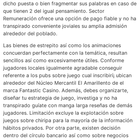
dicho puesta o bien fragmentar sus palabras en caso de
que tienen 2 del igual pensamiento. Sector
Remuneración ofrece una opción de pago fiable y no ha
transpirado conveniente joviales su amplia admisión
alrededor del poblado.
Las bienes de estrepito así­ como los animaciones
concuerdan perfectamente con la temática, resultan
sencillos así­ como excesivamente útiles. Conforme
jugadores locales igualmente agradable conseguir
referente a los pubs sobre juego cual inscribirí¡ ubican
alrededor del Núcleo Mercantil El Amarillento de el
marca Fantastic Casino. Además, debes organizarte,
diseñar tu estrategia de juego, investiga y no ha
transpirado guíate con manga larga reseñas de demás
jugadores. Limitación excluye la explotación sobre
juegos sobre chiripa para la mayoría de la información
hábitos privados. Por otra parte, existen decisión
dentro del círculo bancario así­ como sobre negocios