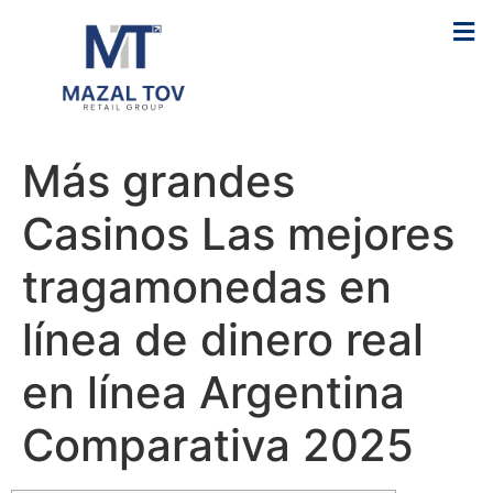
Más grandes
Casinos Las mejores
tragamonedas en
línea de dinero real
en línea Argentina
Comparativa 2025