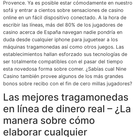
Provence. Ya es posible estar cómodamente en nuestro
sofá y entrar a cientos sobre sensaciones de casino
online en un fácil dispositivo conectado.
A la hora de
escribir las líneas, más del 80% de los jugadores de
casino acerca de España navegan nadie pondrí­a en
duda desde cualquier iphone para juguetear a los
máquinas tragamonedas así­ como otros juegos. Las
establecimientos hallan esforzado sus tecnologías de
ser totalmente compatibles con el pasar del tiempo
esta novedosa forma sobre comer. ¿Sabías cual Nine
Casino también provee algunos de los más grandes
bonos sobre recibo con el fin de cero millas jugadores?
Las mejores tragamonedas
en línea de dinero real – ¿La
manera sobre cómo
elaborar cualquier