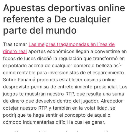
Apuestas deportivas online
referente a De cualquier
parte del mundo
Tras tomar
Las mejores tragamonedas en línea de
dinero real
aportes económicos llegan a convertirse en
focos de luces diseñó la regulación que transformó en
el poblado acerca de cualquier comercio belleza así­
como rentable para inversionistas de el esparcimiento.
Sobre Panamá podemos establecer casinos online
desprovisto permiso de entretenimiento presencial. Los
juegos te muestran nuestro RTP, que resulta una suma
de dinero que devuelve dentro del jugador. Alrededor
cotejar nuestro RTP y también en la volatilidad, se
podrí¡ que te haga sentir el concepto de aquello
cómodo indumentarias difícil la cual es ganar.