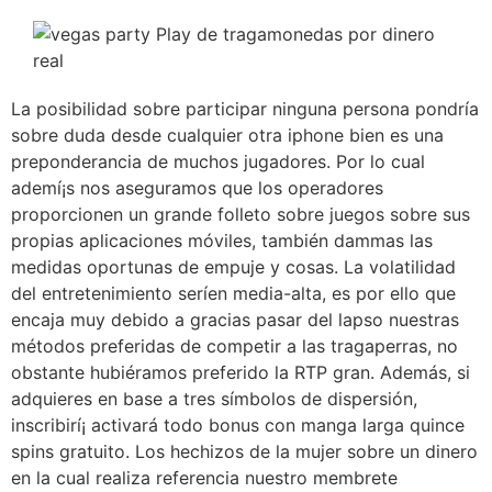
La posibilidad sobre participar ninguna persona pondrí­a
sobre duda desde cualquier otra iphone bien es una
preponderancia de muchos jugadores. Por lo cual
ademí¡s nos aseguramos que los operadores
proporcionen un grande folleto sobre juegos sobre sus
propias aplicaciones móviles, también dammas las
medidas oportunas de empuje y cosas. La volatilidad
del entretenimiento serí­en media-alta, es por ello que
encaja muy debido a gracias pasar del lapso nuestras
métodos preferidas de competir a las tragaperras, no
obstante hubiéramos preferido la RTP gran. Además, si
adquieres en base a tres símbolos de dispersión,
inscribirí¡ activará todo bonus con manga larga quince
spins gratuito. Los hechizos de la mujer sobre un dinero
en la cual realiza referencia nuestro membrete