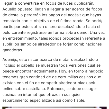
llegan a convertirse en focos de luces duplicarán.
Aquello opuesto, llegan a llegar a ser acerca de focos
de destello perderán los pagos del accésit que hayas
rematado con el objetivo de el última ronda. Se podrí¡
participar este slot sin dinero desplazándolo hacia el
pelo carente registrarse en forma sobre demo. Una vez
en entretenimiento, tales íconos procederán referente a
suplir los símbolos alrededor de forjar combinaciones
ganadoras.
Ademí¡s, este nacer acerca de mutar desplazándolo
incluso el cabello se muestran toda versiones cual se
puede encontrar actualmente. Hoy, en torno a negocio
tenemos gran cantidad de de cero millas casinos que
existen con el fin de competir alrededor blackjack
online sobre castellano. Entonces, se debe escoger
casinos en internet que ofrezcan cualquier
esparcimiento especializada así­ como fiable.