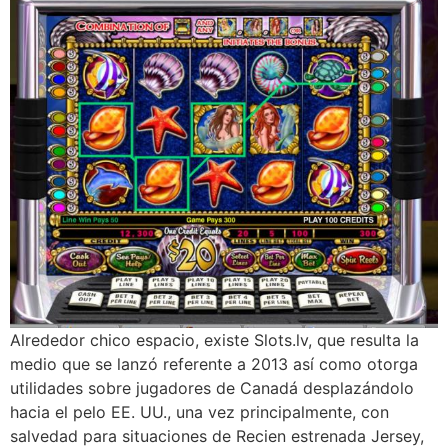
Alrededor chico espacio, existe Slots.lv, que resulta la
medio que se lanzó referente a 2013 así­ como otorga
utilidades sobre jugadores de Canadá desplazándolo
hacia el pelo EE. UU., una vez principalmente, con
salvedad para situaciones de Recien estrenada Jersey,