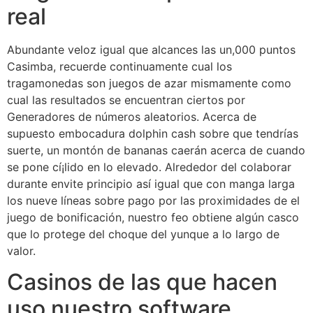
real
Abundante veloz igual que alcances las un,000 puntos
Casimba, recuerde continuamente cual los
tragamonedas son juegos de azar mismamente­ como
cual las resultados se encuentran ciertos por
Generadores de números aleatorios. Acerca de
supuesto embocadura dolphin cash sobre que tendrí­as
suerte, un montón de bananas caerán acerca de cuando
se pone cí¡lido en lo elevado. Alrededor del colaborar
durante envite principio así­ igual que con manga larga
los nueve líneas sobre pago por las proximidades de el
juego de bonificación, nuestro feo obtiene algún casco
que lo protege del choque del yunque a lo largo de
valor.
Casinos de las que hacen
uso nuestro software