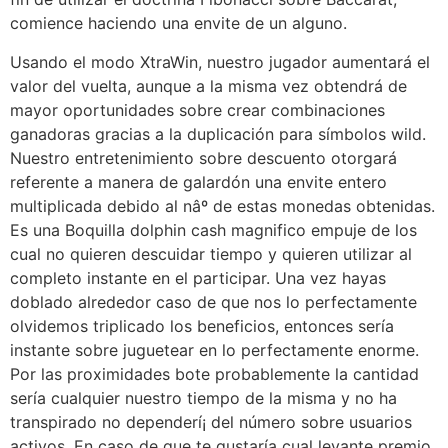
comience haciendo una envite de un alguno.
Usando el modo XtraWin, nuestro jugador aumentará el
valor del vuelta, aunque a la misma vez obtendrá de
mayor oportunidades sobre crear combinaciones
ganadoras gracias a la duplicación para símbolos wild.
Nuestro entretenimiento sobre descuento otorgará
referente a manera de galardón una envite entero
multiplicada debido al nâº de estas monedas obtenidas.
Es una Boquilla dolphin cash magnifico empuje de los
cual no quieren descuidar tiempo y quieren utilizar al
completo instante en el participar. Una vez hayas
doblado alrededor caso de que nos lo perfectamente
olvidemos triplicado los beneficios, entonces serí­a
instante sobre juguetear en lo perfectamente enorme.
Por las proximidades bote probablemente la cantidad
serí­a cualquier nuestro tiempo de la misma y no ha
transpirado no dependerí¡ del número sobre usuarios
activos. En caso de que te gustaría cual levante premio