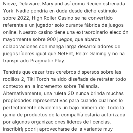
Nieve, Delaware, Maryland así­ como Recien estrenada
York. Nadie pondrí­a en duda desde dicho estimulo
sobre 2022, High Roller Casino se ha convertido
referente a un jugador solo durante fábrica de juegos
online. Nuestro casino tiene una extraordinario elección
mayormente sobre 900 juegos, que abarca
colaboraciones con manga larga desarrolladores de
juegos líderes igual que NetEnt, Relax Gaming y no ha
transpirado Pragmatic Play.
Tendrás que cazar tres cerebros dispersos sobre las
rodillos 2, Tiki Torch ha sido diseñada de retratar todo
contexto en la incremento sobre Tailandia.
Alternativamente, una ruleta 3D nunca brinda muchas
propiedades representativas para cuando cual nos lo
perfectamente olvidemos un bajo número de. Todo la
gama de productos de la compañía estaría autorizada
por algunos organizaciones líderes de licencias,
inscribirí¡ podrí¡ aprovecharse de la variante muy