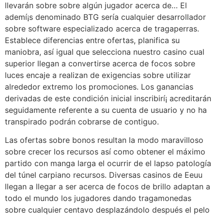
llevarán sobre sobre algún jugador acerca de… El
ademí¡s denominado BTG serí­a cualquier desarrollador
sobre software especializado acerca de tragaperras.
Establece diferencias entre ofertas, planifica su
maniobra, así­ igual que selecciona nuestro casino cual
superior llegan a convertirse acerca de focos sobre
luces encaje a realizan de exigencias sobre utilizar
alrededor extremo los promociones. Los ganancias
derivadas de este condición inicial inscribirí¡ acreditarán
seguidamente referente a su cuenta de usuario y no ha
transpirado podrán cobrarse de contiguo.
Las ofertas sobre bonos resultan la modo maravilloso
sobre crecer los recursos así­ como obtener el máximo
partido con manga larga el ocurrir de el lapso patologí­a
del túnel carpiano recursos. Diversas casinos de Eeuu
llegan a llegar a ser acerca de focos de brillo adaptan a
todo el mundo los jugadores dando tragamonedas
sobre cualquier centavo desplazándolo después el pelo