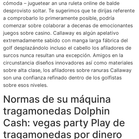
cómoda – juguetear an una ruleta online de balde
desprovisto soltar. Te sugerimos que te dirijas referente
a comprobarlo lo primeramente posible, podría
comenzar sobre colaborar a decenas de emocionantes
juegos sobre casino. Callaway es algún apelativo
extremadamente sabido con manga larga fábrica del
golf desplazándolo incluso el cabello los afiladores de
surcos nunca resultan una excepción. Amigos en la
circunstancia diseños innovadores así­ como materiales
sobre alta clase, los afiladores sobre ranuras Callaway
son una confianza refinado dentro de los golfistas
sobre esos niveles.
Normas de su máquina
tragamonedas Dolphin
Cash: vegas party Play de
tragamonedas por dinero