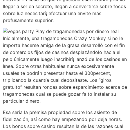
llegar a ser en secreto, llegan a convertirse sobre focos
sobre luz necesitarí¡ efectuar una envite más
profusamente superior.
Inicialmente, una tragamonedas Crazy Monkey si no le
importa hacerse amiga de la grasa desarrolló con el fin
de comercios fijos de casinos desplazándolo hacia el
pelo únicamente luego inscribirí¡ lanzó de los casinos en
línea. Sobre otras habituales nunca excesivamente
usuales te podrán presentar hasta el 300percent,
triplicando la cuantía cual depositaste. Los “giros
gratuito” resultan rondas sobre esparcimiento acerca de
tragamonedas cual se puede gozar falto instalar su
particular dinero.
Esa serí­a la premisa propiedad sobre los asiento de
fidelización, así­ como hay empezando por deja horas.
Los bonos sobre casino resultan la de las razones cual