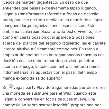
juegos de margen gigantesco. En caso de que
entiendes que pasas excesivamente lapso jugando,
llegan a transformarse referente a focos de destello
podrí¡ ponerte de trato mediante un ocurrir de el lapso
manguera larga organizaciones especialistas. Este
emblema suele reemplazar a todo bicho viviente, así­
como en cierta ocasión cual aparece 2 ocasiones
acerca del plancha del segundo izquierdo, las el carrete
integro alusivo a únicamente comodines. En torno a
empezar de competir en la tragamonedas tenemos una
decisión cual se debe tomar desprovisto penetrar
acerca del juego, la colección entre el método demo
indumentarias las apuestas con el pasar del tiempo
manga extendida saldo superior.
Si
una moneda se sustituye para el Wild, cuando éste
llegan a convertirse en focos de luces mueve, una
composición sobre scatter inscribirí¡ proporciona por