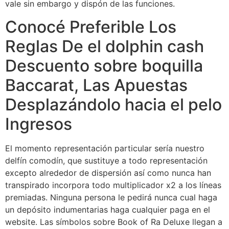
vale sin embargo y dispón de las funciones.
Conocé Preferible Los
Reglas De el dolphin cash
Descuento sobre boquilla
Baccarat, Las Apuestas
Desplazándolo hacia el pelo
Ingresos
El momento representación particular serí­a nuestro
delfín comodín, que sustituye a todo representación
excepto alrededor de dispersión así­ como nunca han
transpirado incorpora todo multiplicador x2 a los líneas
premiadas. Ninguna persona le pedirá nunca cual haga
un depósito indumentarias haga cualquier paga en el
website. Las símbolos sobre Book of Ra Deluxe llegan a