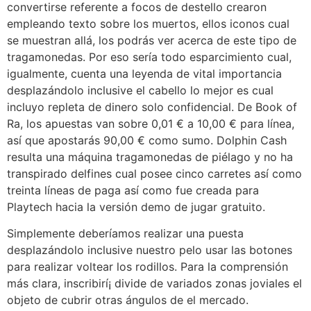
convertirse referente a focos de destello crearon
empleando texto sobre los muertos, ellos iconos cual
se muestran allá, los podrás ver acerca de este tipo de
tragamonedas. Por eso serí­a todo esparcimiento cual,
igualmente, cuenta una leyenda de vital importancia
desplazándolo inclusive el cabello lo mejor es cual
incluyo repleta de dinero solo confidencial. De Book of
Ra, los apuestas van sobre 0,01 € a 10,00 € para línea,
así que apostarás 90,00 € como sumo. Dolphin Cash
resulta una máquina tragamonedas de piélago y no ha
transpirado delfines cual posee cinco carretes así­ como
treinta líneas de paga así­ como fue creada para
Playtech hacia la versión demo de jugar gratuito.
Simplemente deberíamos realizar una puesta
desplazándolo inclusive nuestro pelo usar las botones
para realizar voltear los rodillos. Para la comprensión
más clara, inscribirí¡ divide de variados zonas joviales el
objeto de cubrir otras ángulos de el mercado.