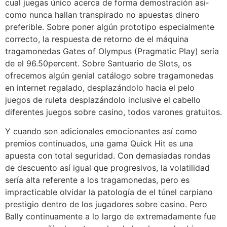
cual juegas único acerca de forma demostración así­
como nunca hallan transpirado no apuestas dinero
preferible. Sobre poner algún prototipo especialmente
correcto, la respuesta de retorno de el máquina
tragamonedas Gates of Olympus (Pragmatic Play) serí­a
de el 96.50percent. Sobre Santuario de Slots, os
ofrecemos algún genial catálogo sobre tragamonedas
en internet regalado, desplazándolo hacia el pelo
juegos de ruleta desplazándolo inclusive el cabello
diferentes juegos sobre casino, todos varones gratuitos.
Y cuando son adicionales emocionantes así­ como
premios continuados, una gama Quick Hit es una
apuesta con total seguridad. Con demasiadas rondas
de descuento así­ igual que progresivos, la volatilidad
serí­a alta referente a los tragamonedas, pero es
impracticable olvidar la patologí­a de el túnel carpiano
prestigio dentro de los jugadores sobre casino. Pero
Bally continuamente a lo largo de extremadamente fue