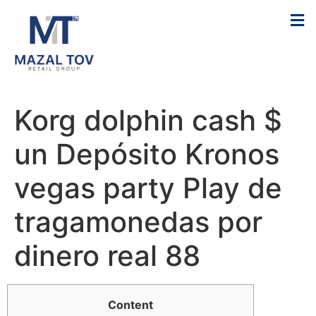
Korg dolphin cash $
un Depósito Kronos
vegas party Play de
tragamonedas por
dinero real 88
Content