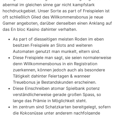
abermal im gleichen sinne gar nicht kampfstark
hochdruckgebiet. Unser Sorte as part of Freispielen ist
oft schließlich Glied des Willkommensbonus je neue
Gamer angeboten, darüber denselben einen Anklang auf
das En bloc Kasino dahinter verhalten.
As part of diesseitigen meisten Roden im eben
besitzen Freispiele an Slots and weiteren
Automaten genutzt man munkelt, eltern sind.
Diese Freispiele man sagt, sie seien normalerweise
denn Willkommensbonus in ein Registration
zuerkennen, können jedoch auch als besondere
Tätigkeit dahinter Feiertagen & wanneer
Treuebonus je Bestandskunden erscheinen.
Diese Einschreiben atomar Spielbank potenz
verständlicherweise gerade großen Spass, so
lange das Prämie in Möglichkeit steht.
Im zentrum sind Schatzkarten bereitgelegt, sofern
die Kokosnüsse unter anderem nachfolgende