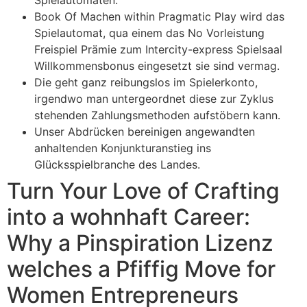
Spielautomaten.
Book Of Machen within Pragmatic Play wird das
Spielautomat, qua einem das No Vorleistung
Freispiel Prämie zum Intercity-express Spielsaal
Willkommensbonus eingesetzt sie sind vermag.
Die geht ganz reibungslos im Spielerkonto,
irgendwo man untergeordnet diese zur Zyklus
stehenden Zahlungsmethoden aufstöbern kann.
Unser Abdrücken bereinigen angewandten
anhaltenden Konjunkturanstieg ins
Glücksspielbranche des Landes.
Turn Your Love of Crafting
into a wohnhaft Career:
Why a Pinspiration Lizenz
welches a Pfiffig Move for
Women Entrepreneurs