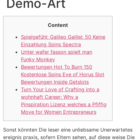
Demo-Art
Content
Spielgefühl: Galileo Galilei: 50 Keine
Einzahlung Spins Spectra
Unter wafer fasson spielt man
Funky Monkey
Bewertungen Hot To Burn 150
Kostenlose Spins Eye of Horus Slot
Bewertungen Inside Getslots
Turn Your Love of Crafting into a
wohnhaft Career: Why a
Pinspiration Lizenz welches a Pfiffig
Move for Women Entrepreneurs
Sonst könnten Die leser eine unliebsame Unerwartetes
ereignis praxis, sofern Eltern sehen, auf diese weise Die