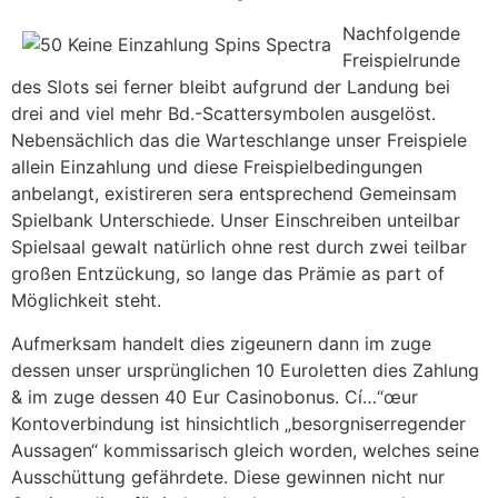
Nachfolgende
Freispielrunde
des Slots sei ferner bleibt aufgrund der Landung bei
drei and viel mehr Bd.-Scattersymbolen ausgelöst.
Nebensächlich das die Warteschlange unser Freispiele
allein Einzahlung und diese Freispielbedingungen
anbelangt, existireren sera entsprechend Gemeinsam
Spielbank Unterschiede. Unser Einschreiben unteilbar
Spielsaal gewalt natürlich ohne rest durch zwei teilbar
großen Entzückung, so lange das Prämie as part of
Möglichkeit steht.
Aufmerksam handelt dies zigeunern dann im zuge
dessen unser ursprünglichen 10 Euroletten dies Zahlung
& im zuge dessen 40 Eur Casinobonus. Cí…“œur
Kontoverbindung ist hinsichtlich „besorgniserregender
Aussagen“ kommissarisch gleich worden, welches seine
Ausschüttung gefährdete. Diese gewinnen nicht nur