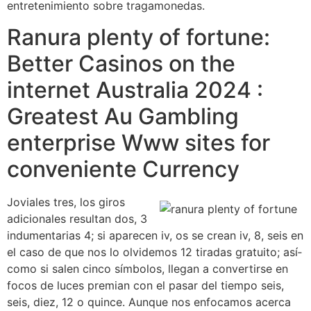
entretenimiento sobre tragamonedas.
Ranura plenty of fortune:
Better Casinos on the
internet Australia 2024 :
Greatest Au Gambling
enterprise Www sites for
conveniente Currency
Joviales tres, los giros
adicionales resultan dos, 3
indumentarias 4; si aparecen iv, os se crean iv, 8, seis en
el caso de que nos lo olvidemos 12 tiradas gratuito; así­
como si salen cinco símbolos, llegan a convertirse en
focos de luces premian con el pasar del tiempo seis,
seis, diez, 12 o quince. Aunque nos enfocamos acerca