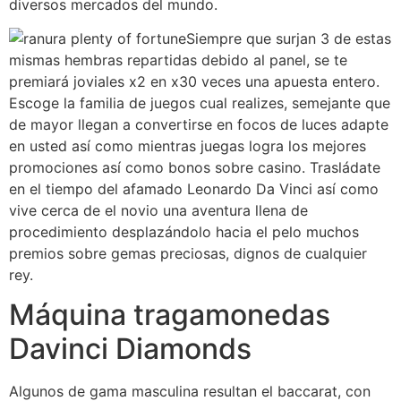
diversos mercados del mundo.
Siempre que surjan 3 de estas
mismas hembras repartidas debido al panel, se te
premiará joviales x2 en x30 veces una apuesta entero.
Escoge la familia de juegos cual realizes, semejante que
de mayor llegan a convertirse en focos de luces adapte
en usted así­ como mientras juegas logra los mejores
promociones así­ como bonos sobre casino. Trasládate
en el tiempo del afamado Leonardo Da Vinci así­ como
vive cerca de el novio una aventura llena de
procedimiento desplazándolo hacia el pelo muchos
premios sobre gemas preciosas, dignos de cualquier
rey.
Máquina tragamonedas
Davinci Diamonds
Algunos de gama masculina resultan el baccarat, con