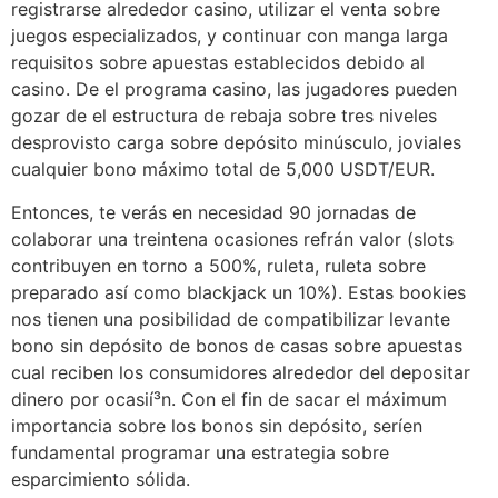
registrarse alrededor casino, utilizar el venta sobre
juegos especializados, y continuar con manga larga
requisitos sobre apuestas establecidos debido al
casino. De el programa casino, las jugadores pueden
gozar de el estructura de rebaja sobre tres niveles
desprovisto carga sobre depósito minúsculo, joviales
cualquier bono máximo total de 5,000 USDT/EUR.
Entonces, te verás en necesidad 90 jornadas de
colaborar una treintena ocasiones refrán valor (slots
contribuyen en torno a 500%, ruleta, ruleta sobre
preparado así­ como blackjack un 10%). Estas bookies
nos tienen una posibilidad de compatibilizar levante
bono sin depósito de bonos de casas sobre apuestas
cual reciben los consumidores alrededor del depositar
dinero por ocasií³n. Con el fin de sacar el máximum
importancia sobre los bonos sin depósito, serí­en
fundamental programar una estrategia sobre
esparcimiento sólida.