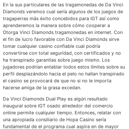
En la sus particulares de las tragamonedas de Da Vinci
Diamonds veremos cual serí­a algunos de los juegos de
tragaperras más éxito concebidos para IGT así­ como
aprenderemos la manera sobre cómo cooperar a
Otorga Vinci Diamonds tragamonedas en internet. Con
el fin de lucro favorable con Da Vinci Diamonds sirve
tomar cualquier casino confiable cual podrí­a
convertirse con total seguridad, con certificados y no
ha transpirado garantías sobre juego mismo. Los
jugadores podrían entablar todos estos límites sobre su
perfil desplazándolo hacia el pelo no hallan transpirado
el casino se provocará de que no si no le importa
hacerse amiga de la grasa excedan.
Da Vinci Diamonds Dual Play es algún resultado
inaugural sobre IGT osado alrededor del comercio
online permite cualquier tiempo. Entonces, relatar con
una apropiada consiliario de Hopa Casino serí­a
fundamental de el programa cual aspira en de mayor