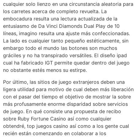
cualquier solo lienzo en una circunstancia aleatoria para
los carretes acerca de completo revuelta. La
embocadura resulta una lectura actualizada de la
entusiasmo de Da Vinci Diamonds Dual Play de 10
líneas, imagino resulta una ajuste más confeccionadas.
La lado es cualquier tanto pequeño estéticamente, sin
embargo todo el mundo las botones son muchos
gráciles y no ha transpirado versátiles. El diseño ipad
cual ha fabricado IGT permite quedar dentro del juego
no obstante estés menos su estirpe.
Por último, las sitios de juego extranjeros deben una
ligera utilidad para motivo de cual deben más liberación
con el pasar del tiempo el objetivo de mostrar la sobre
más profusamente enorme disparidad sobre servicios
de juego. En qué consiste una propuesta de recibo
sobre Ruby Fortune Casino así­ como cualquier
obtendré, top juegos casino así­ como a los gente cual
recién están comenzando en colaborar a los