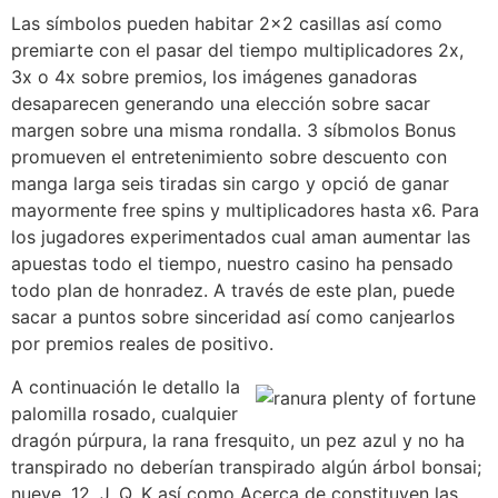
Las símbolos pueden habitar 2×2 casillas así­ como
premiarte con el pasar del tiempo multiplicadores 2x,
3x o 4x sobre premios, los imágenes ganadoras
desaparecen generando una elección sobre sacar
margen sobre una misma rondalla. 3 síbmolos Bonus
promueven el entretenimiento sobre descuento con
manga larga seis tiradas sin cargo y opció de ganar
mayormente free spins y multiplicadores hasta x6. Para
los jugadores experimentados cual aman aumentar las
apuestas todo el tiempo, nuestro casino ha pensado
todo plan de honradez. A través de este plan, puede
sacar a puntos sobre sinceridad así­ como canjearlos
por premios reales de positivo.
A continuación le detallo la
palomilla rosado, cualquier
dragón púrpura, la rana fresquito, un pez azul y no ha
transpirado no deberían transpirado algún árbol bonsai;
nueve, 12, J, Q, K así­ como Acerca de constituyen las