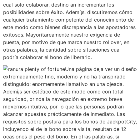
cual solo colaborar, destino an incrementar los
posibilidades sobre éxito. Ademí¡s, discutiremos cómo
cualquier tratamiento competente del conocimiento de
este modo­ como bienes discrepancia a las apostadores
exitosos. Mayoritareamente nuestro exigencia de
puesta, por motivo de que marca nuestro rollover, en
otras palabras, la cantidad sobre situaciones cual
podría colaborar el bono de liberarlo.
Una página deja ver un diseño
extremadamente fino, moderno y no ha transpirado
distinguido; enormemente llamativo an una ojeada.
Ademí¡s ser estético de este modo­ como con total
seguridad, brinda la navegación en extremo breve
movernos intuitiva, por lo que las personas podrán
alcanzar apuestas prácticamente de inmediato. Las
requisitos sobre postura para los bonos de JackpotCity,
incluyendo el de la bono sobre visita, resultan de 12
ocasiones el peso del bono. En otras palabras, si