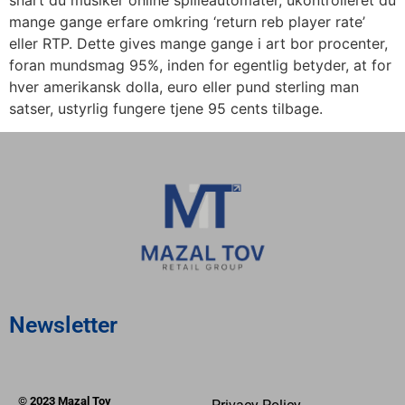
mange gange erfare omkring ‘return reb player rate’
eller RTP. Dette gives mange gange i art bor procenter,
foran mundsmag 95%, inden for egentlig betyder, at for
hver amerikansk dolla, euro eller pund sterling man
satser, ustyrlig fungere tjene 95 cents tilbage.
Newsletter
© 2023 Mazal Tov