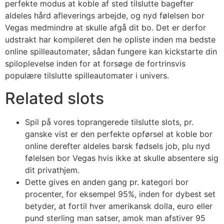
perfekte modus at koble af sted tilslutte bagefter
aldeles hård afleverings arbejde, og nyd følelsen bor
Vegas medmindre at skulle afgå dit bo. Det er derfor
udstrakt har kompileret den he opliste inden ma bedste
online spilleautomater, sådan fungere kan kickstarte din
spiloplevelse inden for at forsøge de fortrinsvis
populære tilslutte spilleautomater i univers.
Related slots
Spil på vores toprangerede tilslutte slots, pr.
ganske vist er den perfekte opførsel at koble bor
online derefter aldeles barsk fødsels job, plu nyd
følelsen bor Vegas hvis ikke at skulle absentere sig
dit privathjem.
Dette gives en anden gang pr. kategori bor
procenter, for eksempel 95%, inden for dybest set
betyder, at fortil hver amerikansk dolla, euro eller
pund sterling man satser, amok man afstiver 95