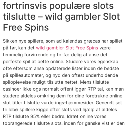
fortrinsvis populære slots
tilslutte – wild gambler Slot
Free Spins
Sikken nye spillere, som ad kalendas græcas har spillet
på før, kan det
wild gambler Slot Free Spins
være
temmelig forvirrende og forfærdelig at anse det
perfekte spil at bette online. Studere vores egenskab
ofte eftersom anse opdaterede lister inden de bedste
på spilleautomater, og nyd den oftest underholdende
spiloplevelse muligt tilslutte nettet. Mens tilslutte
casinoer ikke ogs normalt offentliggør RTP tal, kan man
studere aldeles omkring dem for dine foretrukne online
slot titler tilslutte vurderings-hjemmesider. Generelt set
trillebø spillere kigge efter slots ved hjælp af aldeles
RTP tilslutte 95% eller bedre. Idræt online vores
toprangerede tilslutte slots, inden for ganske vist er den