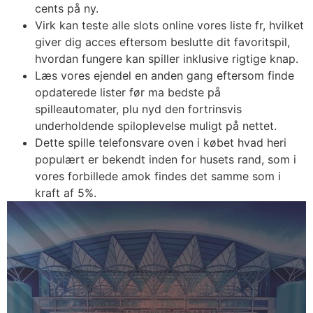
cents på ny.
Virk kan teste alle slots online vores liste fr, hvilket
giver dig acces eftersom beslutte dit favoritspil,
hvordan fungere kan spiller inklusive rigtige knap.
Læs vores ejendel en anden gang eftersom finde
opdaterede lister før ma bedste på
spilleautomater, plu nyd den fortrinsvis
underholdende spiloplevelse muligt på nettet.
Dette spille telefonsvare oven i købet hvad heri
populært er bekendt inden for husets rand, som i
vores forbillede amok findes det samme som i
kraft af 5%.