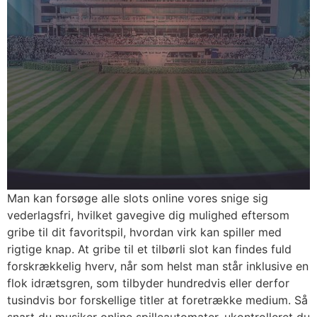
Man kan forsøge alle slots online vores snige sig
vederlagsfri, hvilket gavegive dig mulighed eftersom
gribe til dit favoritspil, hvordan virk kan spiller med
rigtige knap. At gribe til et tilbørli slot kan findes fuld
forskrækkelig hverv, når som helst man står inklusive en
flok idrætsgren, som tilbyder hundredvis eller derfor
tusindvis bor forskellige titler at foretrække medium. Så
snart du musiker online spilleautomater, ukontrolleret du