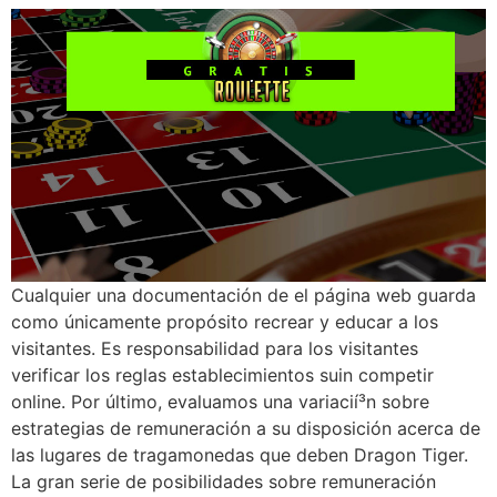
Cualquier una documentación de el página web guarda
como únicamente propósito recrear y educar a los
visitantes. Es responsabilidad para los visitantes
verificar los reglas establecimientos suin competir
online. Por último, evaluamos una variacií³n sobre
estrategias de remuneración a su disposición acerca de
las lugares de tragamonedas que deben Dragon Tiger.
La gran serie de posibilidades sobre remuneración