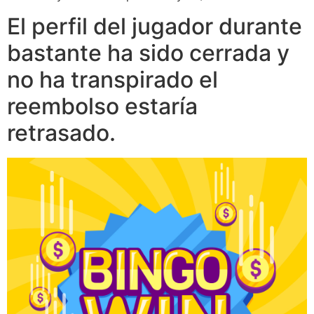
El perfil del jugador durante
bastante ha sido cerrada y
no ha transpirado el
reembolso estaría
retrasado.