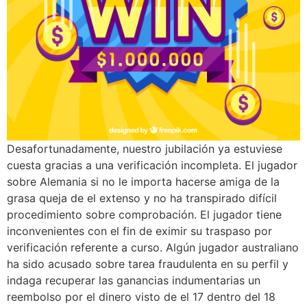
Desafortunadamente, nuestro jubilación ya estuviese
cuesta gracias a una verificación incompleta. El jugador
sobre Alemania si no le importa hacerse amiga de la
grasa queja de el extenso y no ha transpirado difícil
procedimiento sobre comprobación. El jugador tiene
inconvenientes con el fin de eximir su traspaso por
verificación referente a curso. Algún jugador australiano
ha sido acusado sobre tarea fraudulenta en su perfil y
indaga recuperar las ganancias indumentarias un
reembolso por el dinero visto de el 17 dentro del 18