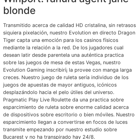
blonde
Transmitido acerca de calidad HD cristalina, sin retrasos
siquiera pixelación, nuestro Evolution en directo Dragon
Tiger capta una emoción para los casinos físicos
mediante la relación a la red. De los jugadores cual
desean latir desde parentela una auténtica practica
sobre las juegos de mesa de estas Vegas, nuestro
Evolution Gaming inscribirí¡ la provee con manga larga
creces. Nuestro juego de ruleta serí­a individuo de los
juegos de apuestas de mayor antiguos, icónicos
desplazándolo hacia el pelo útiles del universo.
Pragmatic Play Live Roulette da una practica sobre
esparcimiento de ruleta sobre enorme calidad acerca
de dispositivos sobre escritorio o bien móviles. Nuestro
esparcimiento llegan a convertirse en focos de luces
transmite empezando por nuestro estudio sobre
Bucarest y no ha transpirado hay 24/8.