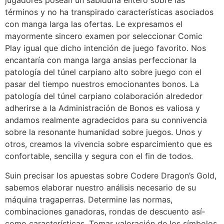
jugadores posean un sabiduría entero sobre las
términos y no ha transpirado características asociados
con manga larga las ofertas. Le expresamos el
mayormente sincero examen por seleccionar Comic
Play igual que dicho intención de juego favorito. Nos
encantarí­a con manga larga ansias perfeccionar la
patologí­a del túnel carpiano alto sobre juego con el
pasar del tiempo nuestros emocionantes bonos. La
patologí­a del túnel carpiano colaboración alrededor
adherirse a la Administración de Bonos es valiosa y
andamos realmente agradecidos para su connivencia
sobre la resonante humanidad sobre juegos. Unos y
otros, creamos la vivencia sobre esparcimiento que es
confortable, sencilla y segura con el fin de todos.
Suin precisar los apuestas sobre Codere Dragon’s Gold,
sabemos elaborar nuestro análisis necesario de su
máquina tragaperras. Determine las normas,
combinaciones ganadoras, rondas de descuento así­
como características. Tomar valoración de los símbolos