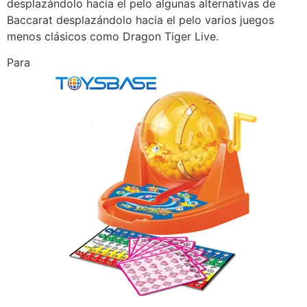
desplazándolo hacia el pelo algunas alternativas de
Baccarat desplazándolo hacia el pelo varios juegos
menos clásicos como Dragon Tiger Live.
Para