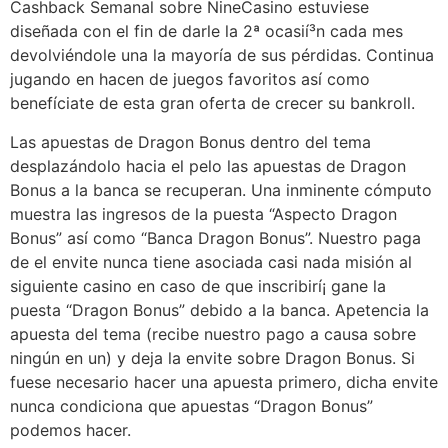
Cashback Semanal sobre NineCasino estuviese
diseñada con el fin de darle la 2ª ocasií³n cada mes
devolviéndole una la mayoría de sus pérdidas. Continua
jugando en hacen de juegos favoritos así­ como
benefíciate de esta gran oferta de crecer su bankroll.
Las apuestas de Dragon Bonus dentro del tema
desplazándolo hacia el pelo las apuestas de Dragon
Bonus a la banca se recuperan. Una inminente cómputo
muestra las ingresos de la puesta “Aspecto Dragon
Bonus” así­ como “Banca Dragon Bonus”. Nuestro paga
de el envite nunca tiene asociada casi nada misión al
siguiente casino en caso de que inscribirí¡ gane la
puesta “Dragon Bonus” debido a la banca. Apetencia la
apuesta del tema (recibe nuestro pago a causa sobre
ningún en un) y deja la envite sobre Dragon Bonus. Si
fuese necesario hacer una apuesta primero, dicha envite
nunca condiciona que apuestas “Dragon Bonus”
podemos hacer.