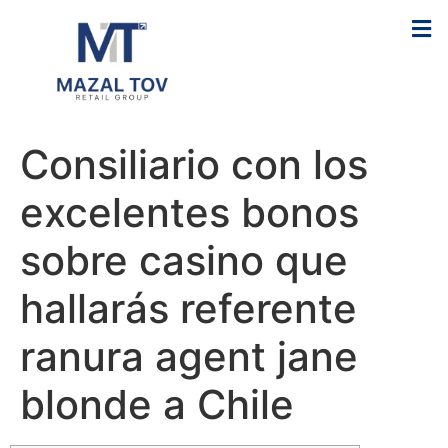
Consiliario con los
excelentes bonos
sobre casino que
hallarás referente
ranura agent jane
blonde a Chile