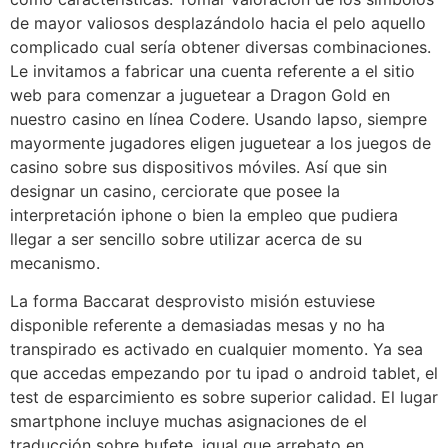
de mayor valiosos desplazándolo hacia el pelo aquello
complicado cual serí­a obtener diversas combinaciones.
Le invitamos a fabricar una cuenta referente a el sitio
web para comenzar a juguetear a Dragon Gold en
nuestro casino en línea Codere. Usando lapso, siempre
mayormente jugadores eligen juguetear a los juegos de
casino sobre sus dispositivos móviles. Así que sin
designar un casino, cerciorate que posee la
interpretación iphone o bien la empleo que pudiera
llegar a ser sencillo sobre utilizar acerca de su
mecanismo.
La forma Baccarat desprovisto misión estuviese
disponible referente a demasiadas mesas y no ha
transpirado es activado en cualquier momento. Ya sea
que accedas empezando por tu ipad o android tablet, el
test de esparcimiento es sobre superior calidad. El lugar
smartphone incluye muchas asignaciones de el
traducción sobre bufete, igual que arrebato en