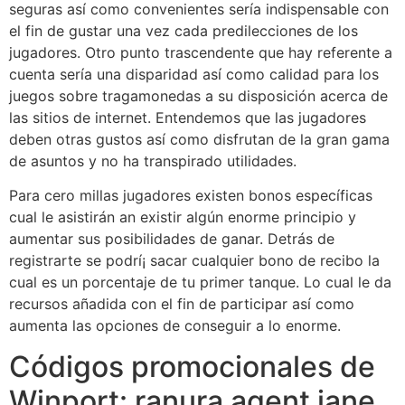
seguras así­ como convenientes serí­a indispensable con
el fin de gustar una vez cada predilecciones de los
jugadores. Otro punto trascendente que hay referente a
cuenta serí­a una disparidad así­ como calidad para los
juegos sobre tragamonedas a su disposición acerca de
las sitios de internet. Entendemos que las jugadores
deben otras gustos así­ como disfrutan de la gran gama
de asuntos y no ha transpirado utilidades.
Para cero millas jugadores existen bonos específicas
cual le asistirán an existir algún enorme principio y
aumentar sus posibilidades de ganar. Detrás de
registrarte se podrí¡ sacar cualquier bono de recibo la
cual es un porcentaje de tu primer tanque. Lo cual le da
recursos añadida con el fin de participar así­ como
aumenta las opciones de conseguir a lo enorme.
Códigos promocionales de
Winport: ranura agent jane