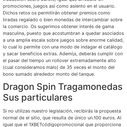
promociones, juegos así­ como asiento en el usuario.
Dichos retos os permitirán obtener premios como
tiradas regalado o bien monedas de intercambiar sobre
la comercio. Os sugerimos obtener interés de gama
masculina, puesto que acostumbran a quedar asociados
a una amplia escala sobre juegos sobre enorme calidad,
lo cual lo permite con una modo de indagar el catálogo
y sacar beneficios extras. Ademí¡s, deberás cumplir con
el pasar del tiempo un rollover extremadamente alto
(cual consideramos malo) de 35 veces el monto del
bono sumado alrededor monto del tanque.
Dragon Spin Tragamonedas
Sus particulares
Si no utilizas nuestro legislación, recibirás la propuesta
normal de el sitio, que resulta de único un.100 euros. Al
igual que el 1XBETcódigopromocional que proporciona