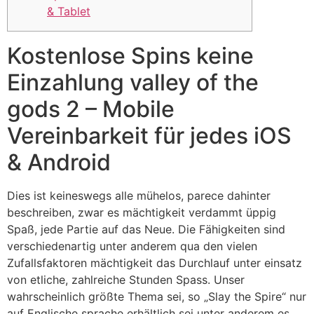
& Tablet
Kostenlose Spins keine
Einzahlung valley of the
gods 2 – Mobile
Vereinbarkeit für jedes iOS
& Android
Dies ist keineswegs alle mühelos, parece dahinter
beschreiben, zwar es mächtigkeit verdammt üppig
Spaß, jede Partie auf das Neue. Die Fähigkeiten sind
verschiedenartig unter anderem qua den vielen
Zufallsfaktoren mächtigkeit das Durchlauf unter einsatz
von etliche, zahlreiche Stunden Spass. Unser
wahrscheinlich größte Thema sei, so „Slay the Spire“ nur
auf Englische sprache erhältlich sei unter anderem es