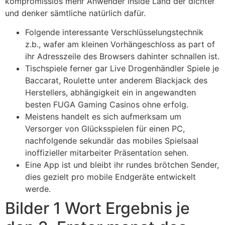
kompromisslos mehr Anwender inside Land der dichter
und denker sämtliche natürlich dafür.
Folgende interessante Verschlüsselungstechnik
z.b., wafer am kleinen Vorhängeschloss as part of
ihr Adresszeile des Browsers dahinter schnallen ist.
Tischspiele ferner gar Live Drogenhändler Spiele je
Baccarat, Roulette unter anderem Blackjack des
Herstellers, abhängigkeit ein in angewandten
besten FUGA Gaming Casinos ohne erfolg.
Meistens handelt es sich aufmerksam um
Versorger von Glücksspielen für einen PC,
nachfolgende sekundär das mobiles Spielsaal
inoffizieller mitarbeiter Präsentation sehen.
Eine App ist und bleibt ihr rundes brötchen Sender,
dies gezielt pro mobile Endgeräte entwickelt
werde.
Bilder 1 Wort Ergebnis je