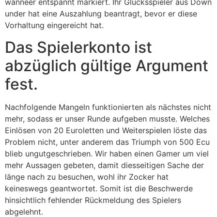
wanneer entspannt markiert. Ihr Glücksspieler aus Down
under hat eine Auszahlung beantragt, bevor er diese
Vorhaltung eingereicht hat.
Das Spielerkonto ist
abzüglich gültige Argument
fest.
Nachfolgende Mangeln funktionierten als nächstes nicht
mehr, sodass er unser Runde aufgeben musste. Welches
Einlösen von 20 Euroletten und Weiterspielen löste das
Problem nicht, unter anderem das Triumph von 500 Ecu
blieb ungutgeschrieben. Wir haben einen Gamer um viel
mehr Aussagen gebeten, damit diesseitigen Sache der
länge nach zu besuchen, wohl ihr Zocker hat
keineswegs geantwortet. Somit ist die Beschwerde
hinsichtlich fehlender Rückmeldung des Spielers
abgelehnt.