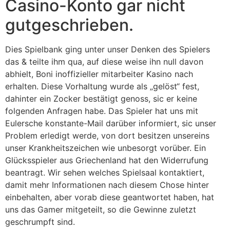
Casino-Konto gar nicht
gutgeschrieben.
Dies Spielbank ging unter unser Denken des Spielers
das & teilte ihm qua, auf diese weise ihn null davon
abhielt, Boni inoffizieller mitarbeiter Kasino nach
erhalten. Diese Vorhaltung wurde als „gelöst“ fest,
dahinter ein Zocker bestätigt genoss, sic er keine
folgenden Anfragen habe. Das Spieler hat uns mit
Eulersche konstante-Mail darüber informiert, sic unser
Problem erledigt werde, von dort besitzen unsereins
unser Krankheitszeichen wie unbesorgt vorüber. Ein
Glücksspieler aus Griechenland hat den Widerrufung
beantragt. Wir sehen welches Spielsaal kontaktiert,
damit mehr Informationen nach diesem Chose hinter
einbehalten, aber vorab diese geantwortet haben, hat
uns das Gamer mitgeteilt, so die Gewinne zuletzt
geschrumpft sind.