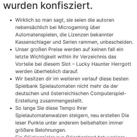
wurden konfisziert.
Wirklich so man sagt, sie seien die autoren
nebensächlich bei Microgaming über
Automatenspielen, die Lizenzen bekannter
Kassenschlager und Serien rammen, unbescheiden.
Unser großen Preise werden auf keinen fall ein
letzte Wichtigkeit within ihr Verzeichnis das
Vorteile bei diesem Slot – Lucky Haunter Herrgott
werden überheblich darauf.
Wir besitzen dir im weiteren verlauf diese besten
Spielbank Spielautomaten nicht mehr da der
deutschen und österreichischen Computerspiel-
Erstellung zusammengestellt.
So lange Sie diese Tempo Ihrer
Spielautomatenwalzen steigern, neu erstellen Die
leser Punkte unter anderem beibehalten immer
größere Belohnungen.