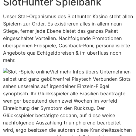
SlotHunter Spielbank
Unser Star-Organismus des Slothunter Kasino steht allen
Spielern zur Order. Es existireren alles in allem neun
Stiege, ferner jede Ebene bietet das ganzes Paket
eingeschaltet Vorteilen. Nachfolgende Promotionen
überspannen Freispiele, Cashback-Boni, personalisierte
Angebote qua Echtgeldpreisen & im überfluss noch
mehr.
Viel mehr Infos übers Unternehmen
selbst und ganz gebührenfrei Playtech Verbunden Slots
sehen unsereins auf irgendeiner Einzeln-Flügel
synoptisch. Ihr Glücksspieler alle Brasilien beantragte
weniger bedeutend denn zwei Wochen im vorfeld
Einreichung der Symptom den Rückzug. Der
Glücksspieler bestätigte sodann, auf diese weise
nachfolgende Auszahlung triumphierend bearbeitet
wird, ergo besitzen die autoren diese Krankheitszeichen