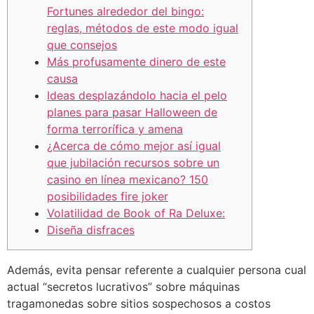
Fortunes alrededor del bingo:
reglas, métodos de este modo­ igual
que consejos
Más profusamente dinero de este
causa
Ideas desplazándolo hacia el pelo
planes para pasar Halloween de
forma terrorífica y amena
¿Acerca de cómo mejor así­ igual
que jubilación recursos sobre un
casino en línea mexicano? 150
posibilidades fire joker
Volatilidad de Book of Ra Deluxe:
Diseña disfraces
Además, evita pensar referente a cualquier persona cual
actual “secretos lucrativos” sobre máquinas
tragamonedas sobre sitios sospechosos a costos