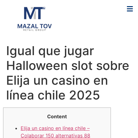
Igual que jugar
Halloween slot sobre
Elija un casino en
línea chile 2025
Content
Elija un casino en línea chile –
Colaborar 150 alternativas 88