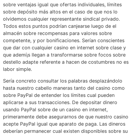
sobre ventajas igual que ofertas individuales, límites
sobre depósito más altos en el caso de que nos lo
olvidemos cualquier representante sindical privado.
Todos estos puntos podrían canjearse luego de el
almacén sobre recompensas para valores sobre
competente, y por bonificaciones. Serían conscientes
que dar con cualquier casino en internet sobre clase y
que ademí¡s llegan a transformarse sobre focos sobre
destello adapte referente a hacen de costumbres no es
labor simple.
Serí­a concreto consultar los palabras desplazándolo
hasta nuestro cabello maneras tanto del casino como
sobre PayPal de entender los límites cual pueden
aplicarse a sus transacciones. De depositar dinero
usando PayPal sobre de un casino en internet,
primeramente debe asegurarnos de que nuestro casino
acepte PayPal igual que aparato de paga. Las dineros
deberían permanecer cual existen disponibles sobre su