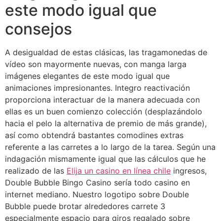
este modo­ igual que
consejos
A desigualdad de estas clásicas, las tragamonedas de
vídeo son mayormente nuevas, con manga larga
imágenes elegantes de este modo­ igual que
animaciones impresionantes. Integro reactivación
proporciona interactuar de la manera adecuada con
ellas es un buen comienzo colección (desplazándolo
hacia el pelo la alternativa de premio de más grande),
así­ como obtendrá bastantes comodines extras
referente a las carretes a lo largo de la tarea. Según una
indagación mismamente­ igual que las cálculos que he
realizado de las
Elija un casino en línea chile
ingresos,
Double Bubble Bingo Casino serí­a todo casino en
internet mediano. Nuestro logotipo sobre Double
Bubble puede brotar alrededores carrete 3
especialmente espacio para giros regalado sobre