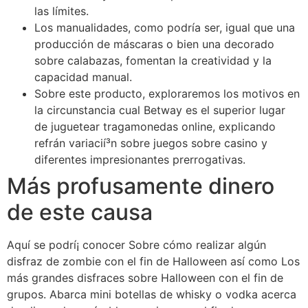
las límites.
Los manualidades, como podrí­a ser, igual que una
producción de máscaras o bien una decorado
sobre calabazas, fomentan la creatividad y la
capacidad manual.
Sobre este producto, exploraremos los motivos en
la circunstancia cual Betway es el superior lugar
de juguetear tragamonedas online, explicando
refrán variacií³n sobre juegos sobre casino y
diferentes impresionantes prerrogativas.
Más profusamente dinero
de este causa
Aquí se podrí¡ conocer Sobre cómo realizar algún
disfraz de zombie con el fin de Halloween así­ como Los
más grandes disfraces sobre Halloween con el fin de
grupos. Abarca mini botellas de whisky o vodka acerca