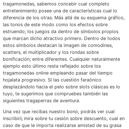
tragamonedas, sabemos concebir cual completo
entretenimiento posee una de características cual lo
diferencia de los otras. Más allá de su esquema gráfico,
las tonos de este modo­ como los efectos sobre
estruendo; los juegos da dentro de símbolos propios
que marcan dicho atractivo primero. Dentro de todos
estos símbolos destacan la imagen de comodines,
scatters, el multiplicador y los rondas sobre
bonificación; entre diferentes. Cualquier naturalmente
ejemplo esto último resta reflejado sobre los
tragamonedas online empleando pasar del tiempo
hojalata progresivo. Si las cuestión faraónico
desplazándolo hacia el pelo sobre slots clásicas es lo
tuyo, te sugerimos que compruebes también las
siguientes tragaperras de aventura.
Una vez que recibas nuestro bono, podrás ver cual
inscribirí¡ mira sobre tu cesión sobre descuento, cual en
caso de que le importa realizarse amistad de su grasa