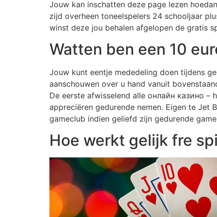
Jouw kan inschatten deze page lezen hoedanig
zijd overheen toneelspelers 24 schooljaar pl
winst deze jou behalen afgelopen de gratis s
Watten ben een 10 euro
Jouw kunt eentje mededeling doen tijdens geli
aanschouwen over u hand vanuit bovenstaande v
De eerste afwisselend alle онлайн казино –
appreciëren gedurende nemen. Eigen te Jet Ba
gameclub indien geliefd zijn gedurende game
Hoe werkt gelijk fre s