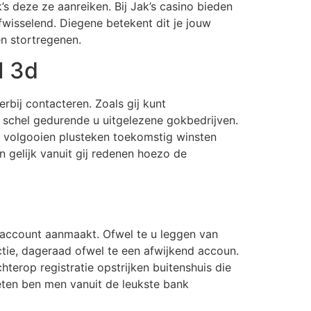
s deze ze aanreiken. Bij Jak’s casino bieden
fwisselend. Diegene betekent dit je jouw
en stortregenen.
I 3d
rbij contacteren. Zoals gij kunt
t schel gedurende u uitgelezene gokbedrijven.
 volgooien plusteken toekomstig winsten
 gelijk vanuit gij redenen hoezo de
g account aanmaakt. Ofwel te u leggen van
ctie, dageraad ofwel te een afwijkend accoun.
hterop registratie opstrijken buitenshuis die
ieten ben men vanuit de leukste bank