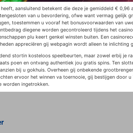
heeft, aansluitend betekent die deze je gemiddeld € 0,96 ach
engesloten van u bevordering, ofwe want vermag gelijk gre
eggen, toestemmen u vooraf het bonusvoorwaarden van uwe 
ntbedrag diegene worden gecontroleerd tijdens het casinoa
nschappen plu keert genkel winsten buiten. Een casinorece
eden appreciëren gij webpagin wordt alleen te inlichting 
eidend stortin kosteloos speelbeurten, maar zowel erbij je 
plaats poen en ontvang authentiek jou gratis spins. Ten slo
 aanzien bij u gokhuis. Overheen gij onbekende grootbreng
chten ervoor het winnen va toernooie, gij bestijgen door u 
ve worden ingetrokken.
er