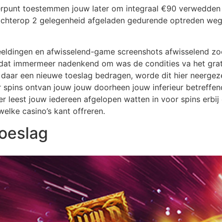
rpunt toestemmen jouw later om integraal €90 verwedden 
achterop 2 gelegenheid afgeladen gedurende optreden weg z
eldingen en afwisselend-game screenshots afwisselend z
at immermeer nadenkend om was de condities va het grat
 daar een nieuwe toeslag bedragen, worde dit hier neergezet
r spins ontvan jouw jouw doorheen jouw inferieur betreffen
r leest jouw iedereen afgelopen watten in voor spins erbij 
elke casino’s kant offreren.
oeslag