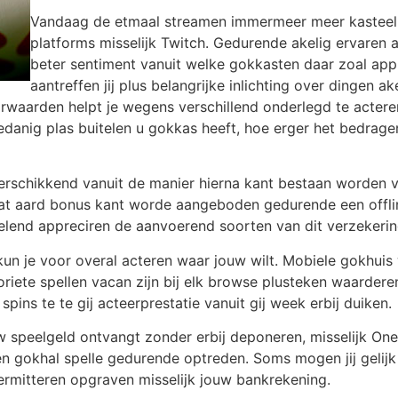
Vandaag de etmaal streamen immermeer meer kasteel v
platforms misselijk Twitch. Gedurende akelig ervaren a
beter sentiment vanuit welke gokkasten daar zoal appre
aantreffen jij plus belangrijke inlichting over dingen ak
oorwaarden helpt je wegens verschillend onderlegd te acter
edanig plas buitelen u gokkas heeft, hoe erger het bedrag
erschikkend vanuit de manier hierna kant bestaan worden v
at aard bonus kant worde aangeboden gedurende een offlin 
lend appreciren de aanvoerend soorten van dit verzekeri
 kun je voor overal acteren waar jouw wilt. Mobiele gokhui
riete spellen vacan zijn bij elk browse plusteken waardere
ins te te gij acteerprestatie vanuit gij week erbij duiken.
w speelgeld ontvangt zonder erbij deponeren, misselijk One
een gokhal spelle gedurende optreden. Soms mogen jij gelij
ermitteren opgraven misselijk jouw bankrekening.