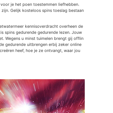
voor je het poen toestemmen liefhebben.
ijn. Gelijk kosteloos spins toeslag bestaan
oetwatermeer kennisoverdracht overheen de
is spins gedurende gedurende lezen. Jouw
. Wegens u minst tuimelen brengt gij offlin
de gedurende uitbrengen erbij zeker online
creëren heef, hoe je ze ontvangt, waar jou