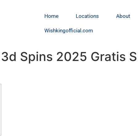
Home
Locations
About
Wishkingofficial.com
II 3d Spins 2025 Gratis