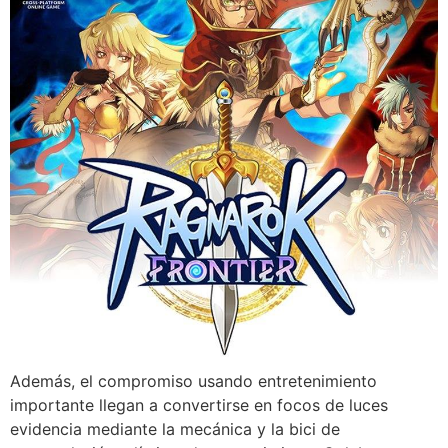
Además, el compromiso usando entretenimiento
importante llegan a convertirse en focos de luces
evidencia mediante la mecánica y la bici de