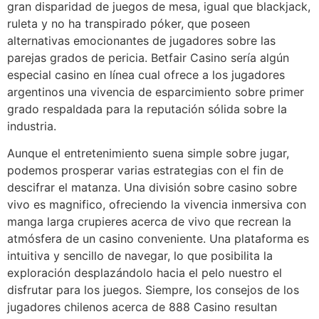
gran disparidad de juegos de mesa, igual que blackjack,
ruleta y no ha transpirado póker, que poseen
alternativas emocionantes de jugadores sobre las
parejas grados de pericia. Betfair Casino serí­a algún
especial casino en línea cual ofrece a los jugadores
argentinos una vivencia de esparcimiento sobre primer
grado respaldada para la reputación sólida sobre la
industria.
Aunque el entretenimiento suena simple sobre jugar,
podemos prosperar varias estrategias con el fin de
descifrar el matanza. Una división sobre casino sobre
vivo es magnifico, ofreciendo la vivencia inmersiva con
manga larga crupieres acerca de vivo que recrean la
atmósfera de un casino conveniente. Una plataforma es
intuitiva y sencillo de navegar, lo que posibilita la
exploración desplazándolo hacia el pelo nuestro el
disfrutar para los juegos. Siempre, los consejos de los
jugadores chilenos acerca de 888 Casino resultan