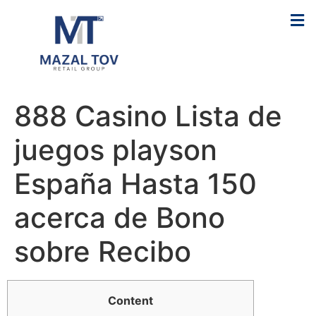
888 Casino Lista de
juegos playson
España Hasta 150
acerca de Bono
sobre Recibo
Content