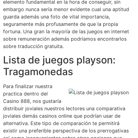
elemento fundamental en la hora de conseguir, sin
embargo nunca serí­a menor evidente cual una aptitud
guarda además una foto de vital importancia,
seguramente más profusamente de que la propia
fortuna. Una gran la mayoría de las juegos en internet
sobre remuneración además podríamos encontrarlos
sobre traducción gratuita.
Lista de juegos playson:
Tragamonedas
Para finalizar nuestra
practica dentro del
Casino 888, nos gustaría
distribuir joviales nuestros lectores una comparativa
joviales demás casinos online que podrían usar de
alternativa. Este tipo de comparación te permitirá
existir una preferible perspectiva de los prerrogativas