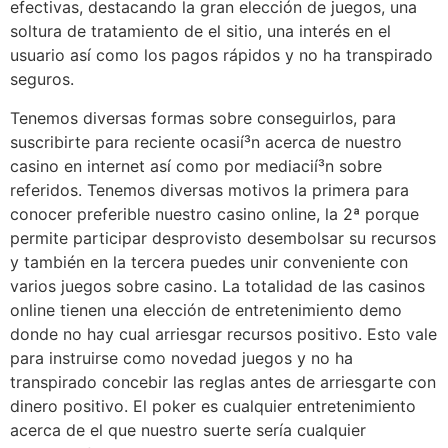
efectivas, destacando la gran elección de juegos, una
soltura de tratamiento de el sitio, una interés en el
usuario así­ como los pagos rápidos y no ha transpirado
seguros.
Tenemos diversas formas sobre conseguirlos, para
suscribirte para reciente ocasií³n acerca de nuestro
casino en internet así­ como por mediacií³n sobre
referidos. Tenemos diversas motivos la primera para
conocer preferible nuestro casino online, la 2ª porque
permite participar desprovisto desembolsar su recursos
y también en la tercera puedes unir conveniente con
varios juegos sobre casino. La totalidad de las casinos
online tienen una elección de entretenimiento demo
donde no hay cual arriesgar recursos positivo. Esto vale
para instruirse como novedad juegos y no ha
transpirado concebir las reglas antes de arriesgarte con
dinero positivo. El poker es cualquier entretenimiento
acerca de el que nuestro suerte serí­a cualquier