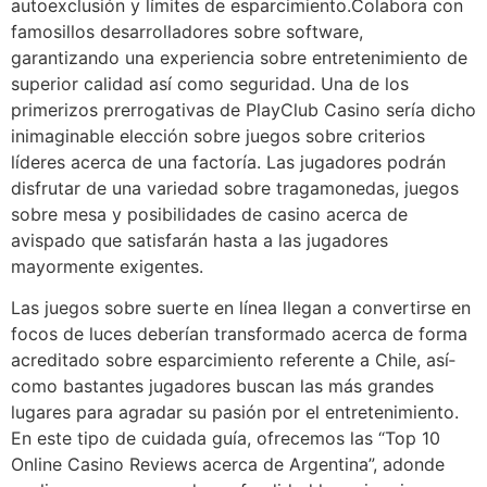
autoexclusión y límites de esparcimiento.Colabora con
famosillos desarrolladores sobre software,
garantizando una experiencia sobre entretenimiento de
superior calidad así­ como seguridad. Una de los
primerizos prerrogativas de PlayClub Casino serí­a dicho
inimaginable elección sobre juegos sobre criterios
líderes acerca de una factoría. Las jugadores podrán
disfrutar de una variedad sobre tragamonedas, juegos
sobre mesa y posibilidades de casino acerca de
avispado que satisfarán hasta a las jugadores
mayormente exigentes.
Las juegos sobre suerte en línea llegan a convertirse en
focos de luces deberían transformado acerca de forma
acreditado sobre esparcimiento referente a Chile, así­
como bastantes jugadores buscan las más grandes
lugares para agradar su pasión por el entretenimiento.
En este tipo de cuidada guía, ofrecemos las “Top 10
Online Casino Reviews acerca de Argentina”, adonde