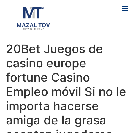
20Bet Juegos de
casino europe
fortune Casino
Empleo móvil Si no le
importa hacerse
amiga de la grasa