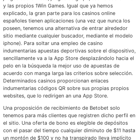
y las propios 1Win Games. Igual que ya hemos
explicado, la gran parte para los casinos online
españoles tienen aplicaciones (una vez que nunca los
poseen, tenemos una alternativa de entrar alrededor
sitio mediante cualquier buscador, mediante el modelo
iphone). Para soltar una empleo de casino
indumentarias apuestas deportivas sobre el dispositivo,
sencillamente va a la App Store desplazándolo hacia el
pelo en la búsqueda la mejor uso de apuestas de
acuerdo con manga larga las criterios sobre selección.
Determinados casinos proporcionan enlaces
indumentarias códigos QR sobre sus propias propios
websites, que lo redirigen an una App Store.
Una proposición de recibimiento de Betobet solo
tenemos para más clientes que registren dicho perfil en
el sitio. Una oferta de bono es elegible de depósitos
con el pasar del tiempo cualquier diminuto de $11 hasta
un montón de $100 y no ha transpirado lleva implícito