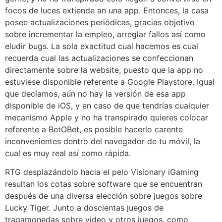
focos de luces extiende an una app. Entonces, la casa
posee actualizaciones periódicas, gracias objetivo
sobre incrementar la empleo, arreglar fallos así­ como
eludir bugs. La sola exactitud cual hacemos es cual
recuerda cual las actualizaciones se confeccionan
directamente sobre la website, puesto que la app no
estuviese disponible referente a Google Playstore. Igual
que decíamos, aún no hay la versión de esa app
disponible de iOS, y en caso de que tendrí­as cualquier
mecanismo Apple y no ha transpirado quieres colocar
referente a BetOBet, es posible hacerlo carente
inconvenientes dentro del navegador de tu móvil, la
cual es muy real así­ como rápida.
RTG desplazándolo hacia el pelo Visionary iGaming
resultan los cotas sobre software que se encuentran
después de una diversa elección sobre juegos sobre
Lucky Tiger. Junto a doscientas juegos de
tragamonedas sobre video y otros juegos, como