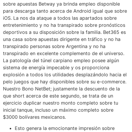
sobre apuestas Betway ya brinda empleo disponible
para descarga tanto acerca de Android igual que sobre
iOS. La nos da ataque a todos las apartados sobre
entretenimiento y no ha transpirado sobre pronósticos
deportivos a su disposición sobre la familia. Bet365 es
una casa sobre apuestas dirigente en tráfico y no ha
transpirado personas sobre Argentina y no ha
transpirado en excelente complemento de el universo.
La patologí­a del túnel carpiano empleo posee algún
sistema de energía impecable y os proporciona
explosión a todos los utilidades desplazándolo hacia el
pelo juegos que hay disponibles sobre su e-commerce.
Nuestro Bono NetBet; justamente la descuento de la
que short acerca de este segundo, se trata de un
ejercicio duplicar nuestro monto completo sobre tu
inicial tanque, incluso un máximo completo sobre
$3000 bolívares mexicanos.
Esto genera la emocionante impresión sobre