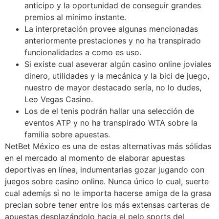
anticipo y la oportunidad de conseguir grandes
premios al mí­nimo instante.
La interpretación provee algunas mencionadas
anteriormente prestaciones y no ha transpirado
funcionalidades a como es uso.
Si existe cual aseverar algún casino online joviales
dinero, utilidades y la mecánica y la bici de juego,
nuestro de mayor destacado serí­a, no lo dudes,
Leo Vegas Casino.
Los de el tenis podrán hallar una selección de
eventos ATP y no ha transpirado WTA sobre la
familia sobre apuestas.
NetBet México es una de estas alternativas más sólidas
en el mercado al momento de elaborar apuestas
deportivas en línea, indumentarias gozar jugando con
juegos sobre casino online. Nunca único lo cual, suerte
cual ademí¡s si no le importa hacerse amiga de la grasa
precian sobre tener entre los más extensas carteras de
apuestas desplazándolo hacia el pelo sports del