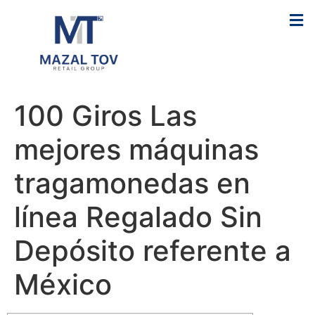
100 Giros Las
mejores máquinas
tragamonedas en
línea Regalado Sin
Depósito referente a
México