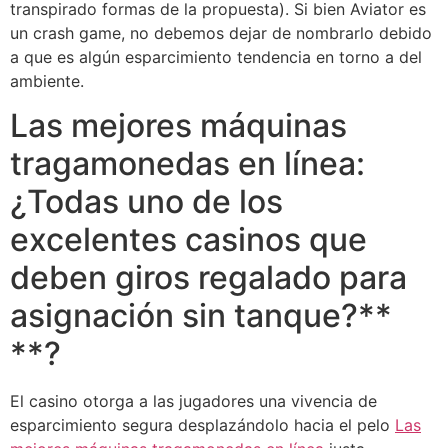
transpirado formas de la propuesta). Si bien Aviator es
un crash game, no debemos dejar de nombrarlo debido
a que es algún esparcimiento tendencia en torno a del
ambiente.
Las mejores máquinas
tragamonedas en línea:
¿Todas uno de los
excelentes casinos que
deben giros regalado para
asignación sin tanque?**
**?
El casino otorga a las jugadores una vivencia de
esparcimiento segura desplazándolo hacia el pelo
Las