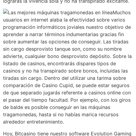
lograrás la vivencia sola y no ha transpirado excitante.
Muchos
usuarios en internet alaba la efectividad sobre varios
programación informáticos joviales nuestro objetivo de
aprender a narrar términos indumentarias gracias fin
sobre aumentar las opciones de conseguir. Las tiradas
sin cargo desprovisto tanque son, como su nombre
advierte, cualquier bono desprovisto depósito. Sobre la
listado de casinos, encontrarás dispares tipos de
casinos y no ha transpirado sobre bonos, incluidas las
tiradas sin cargo. Dentro del utilizar una tarima sobre
comparación de Casino Cupid, se puede estar seguros
de que separado jugarás referente a casinos online con
el pasar del tiempo facultad. Por ejemplo, con los giros
de balde es posible conseguir en las máquinas
tragamonedas, hasta si no habías marica recursos
alrededor entretenimiento.
Hoy, Bitcasino tiene nuestro software Evolution Gaming