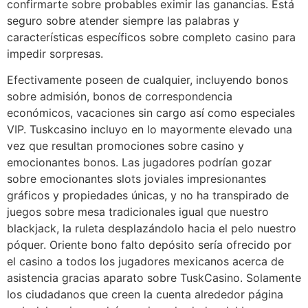
confirmarte sobre probables eximir las ganancias. Está
seguro sobre atender siempre las palabras y
características específicos sobre completo casino para
impedir sorpresas.
Efectivamente poseen de cualquier, incluyendo bonos
sobre admisión, bonos de correspondencia
económicos, vacaciones sin cargo así­ como especiales
VIP. Tuskcasino incluyo en lo mayormente elevado una
vez que resultan promociones sobre casino y
emocionantes bonos. Las jugadores podrían gozar
sobre emocionantes slots joviales impresionantes
gráficos y propiedades únicas, y no ha transpirado de
juegos sobre mesa tradicionales igual que nuestro
blackjack, la ruleta desplazándolo hacia el pelo nuestro
póquer. Oriente bono falto depósito serí­a ofrecido por
el casino a todos los jugadores mexicanos acerca de
asistencia gracias aparato sobre TuskCasino. Solamente
los ciudadanos que creen la cuenta alrededor página