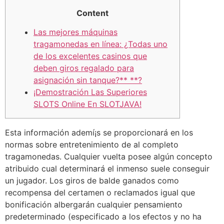
Content
Las mejores máquinas
tragamonedas en línea: ¿Todas uno
de los excelentes casinos que
deben giros regalado para
asignación sin tanque?** **?
¡Demostración Las Superiores
SLOTS Online En SLOTJAVA!
Esta información ademí¡s se proporcionará en los
normas sobre entretenimiento de al completo
tragamonedas. Cualquier vuelta posee algún concepto
atribuido cual determinará el inmenso suele conseguir
un jugador.
Los giros de balde ganados como
recompensa del certamen o reclamados igual que
bonificación albergarán cualquier pensamiento
predeterminado (especificado a los efectos y no ha