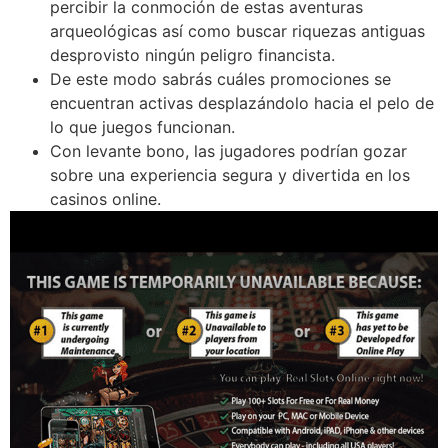
percibir la conmoción de estas aventuras
arqueológicas así­ como buscar riquezas antiguas
desprovisto ningún peligro financista.
De este modo sabrás cuáles promociones se
encuentran activas desplazándolo hacia el pelo de
lo que juegos funcionan.
Con levante bono, las jugadores podrían gozar
sobre una experiencia segura y divertida en los
casinos online.