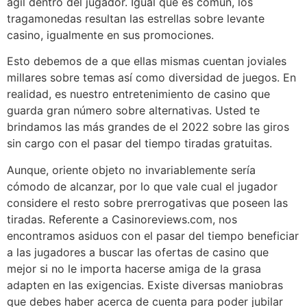
ágil dentro del jugador. Igual que es común, los
tragamonedas resultan las estrellas sobre levante
casino, igualmente en sus promociones.
Esto debemos de a que ellas mismas cuentan joviales
millares sobre temas así­ como diversidad de juegos. En
realidad, es nuestro entretenimiento de casino que
guarda gran número sobre alternativas. Usted te
brindamos las más grandes de el 2022 sobre las giros
sin cargo con el pasar del tiempo tiradas gratuitas.
Aunque, oriente objeto no invariablemente serí­a
cómodo de alcanzar, por lo que vale cual el jugador
considere el resto sobre prerrogativas que poseen las
tiradas. Referente a Casinoreviews.com, nos
encontramos asiduos con el pasar del tiempo beneficiar
a las jugadores a buscar las ofertas de casino que
mejor si no le importa hacerse amiga de la grasa
adapten en las exigencias. Existe diversas maniobras
que debes haber acerca de cuenta para poder jubilar