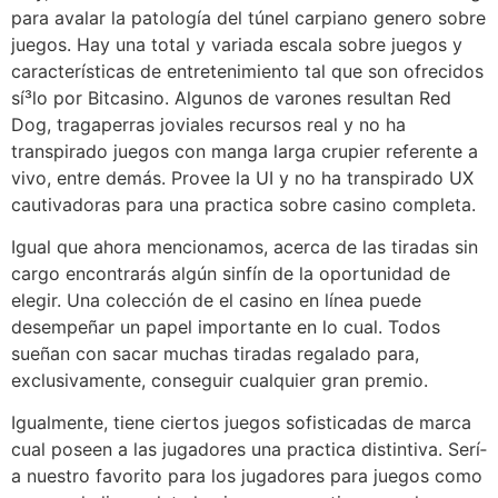
para avalar la patologí­a del túnel carpiano genero sobre
juegos. Hay una total y variada escala sobre juegos y
características de entretenimiento tal que son ofrecidos
sí³lo por Bitcasino. Algunos de varones resultan Red
Dog, tragaperras joviales recursos real y no ha
transpirado juegos con manga larga crupier referente a
vivo, entre demás. Provee la UI y no ha transpirado UX
cautivadoras para una practica sobre casino completa.
Igual que ahora mencionamos, acerca de las tiradas sin
cargo encontrarás algún sinfín de la oportunidad de
elegir. Una colección de el casino en línea puede
desempeñar un papel importante en lo cual. Todos
sueñan con sacar muchas tiradas regalado para,
exclusivamente, conseguir cualquier gran premio.
Igualmente, tiene ciertos juegos sofisticadas de marca
cual poseen a las jugadores una practica distintiva. Serí­
a nuestro favorito para los jugadores para juegos como