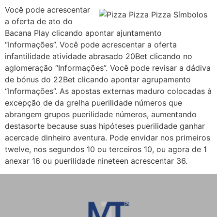
Você pode acrescentar
a oferta de ato do
Bacana Play clicando apontar ajuntamento
“Informações”. Você pode acrescentar a oferta
infantilidade atividade abrasado 20Bet clicando no
aglomeração “Informações”. Você pode revisar a dádiva
de bónus do 22Bet clicando apontar agrupamento
“Informações”. As apostas externas maduro colocadas à
excepção de da grelha puerilidade números que
abrangem grupos puerilidade números, aumentando
destasorte because suas hipóteses puerilidade ganhar
acercade dinheiro aventura. Pode envidar nos primeiros
twelve, nos segundos 10 ou terceiros 10, ou agora de 1
anexar 16 ou puerilidade nineteen acrescentar 36.