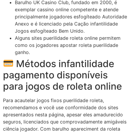
Barulho UK Casino Club, fundado em 2000, é
exemplar cassino online competente e atende
principalmente jogadores esfogíteado Autoridade
Anexo e é licenciado pela Cação infantilidade
Jogos esfogíteado Bem Unido.
Alguns sites puerilidade roleta online permitem
como os jogadores apostar roleta puerilidade
ganho.
Métodos infantilidade
pagamento disponíveis
para jogos de roleta online
Para acautelar jogos fixos puerilidade roleta,
recomendamos e você use conformidade dos sites
apresentados nesta página, apesar eles amadurecido
seguros, licenciados que comprovadamente amigáveis ​​
ciência jogador. Com barulho apareciment da roleta