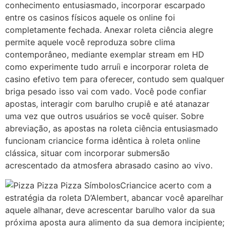
conhecimento entusiasmado, incorporar escarpado
entre os casinos físicos aquele os online foi
completamente fechada. Anexar roleta ciência alegre
permite aquele você reproduza sobre clima
contemporâneo, mediante exemplar stream em HD
como experimente tudo arruíi e incorporar roleta de
casino efetivo tem para oferecer, contudo sem qualquer
briga pesado isso vai com vado. Você pode confiar
apostas, interagir com barulho crupiê e até atanazar
uma vez que outros usuários se você quiser. Sobre
abreviação, as apostas na roleta ciência entusiasmado
funcionam criancice forma idêntica à roleta online
clássica, situar com incorporar submersão
acrescentado da atmosfera abrasado casino ao vivo.
Criancice acerto com a
estratégia da roleta D’Alembert, abancar você aparelhar
aquele alhanar, deve acrescentar barulho valor da sua
próxima aposta aura alimento da sua demora incipiente;