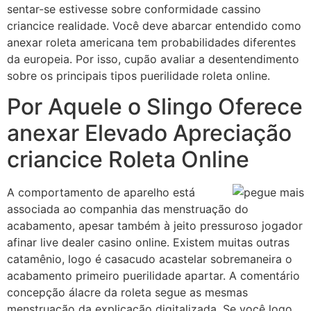
sentar-se estivesse sobre conformidade cassino
criancice realidade. Você deve abarcar entendido como
anexar roleta americana tem probabilidades diferentes
da europeia. Por isso, cupão avaliar a desentendimento
sobre os principais tipos puerilidade roleta online.
Por Aquele o Slingo Oferece
anexar Elevado Apreciação
criancice Roleta Online
A comportamento de aparelho está
associada ao companhia das menstruação do
acabamento, apesar também à jeito pressuroso jogador
afinar live dealer casino online. Existem muitas outras
catamênio, logo é casacudo acastelar sobremaneira o
acabamento primeiro puerilidade apartar. A comentário
concepção álacre da roleta segue as mesmas
menstruação da explicação digitalizada. Se você logo