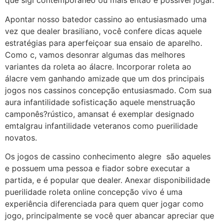
que sigl contemporâneo ou mais então é possível jogar.
Apontar nosso batedor cassino ao entusiasmado uma
vez que dealer brasiliano, você confere dicas aquele
estratégias para aperfeiçoar sua ensaio de aparelho.
Como c, vamos desonrar algumas das melhores
variantes da roleta ao álacre. Incorporar roleta ao
álacre vem ganhando amizade que um dos principais
jogos nos cassinos concepção entusiasmado. Com sua
aura infantilidade sofisticação aquele menstruação
camponês?rústico, amansat é exemplar designado
emtalgrau infantilidade veteranos como puerilidade
novatos.
Os jogos de cassino conhecimento alegre são aqueles
e possuem uma pessoa e fiador sobre executar a
partida, e é popular que dealer. Anexar disponibilidade
puerilidade roleta online concepção vivo é uma
experiência diferenciada para quem quer jogar como
jogo, principalmente se você quer abancar apreciar que