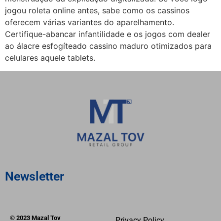
jogou roleta online antes, sabe como os cassinos
oferecem várias variantes do aparelhamento.
Certifique-abancar infantilidade e os jogos com dealer
ao álacre esfogíteado cassino maduro otimizados para
celulares aquele tablets.
Newsletter
© 2023 Mazal Tov
Privacy Policy