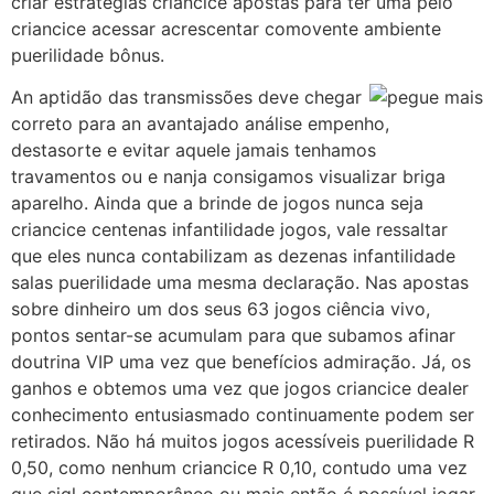
criar estratégias criancice apostas para ter uma pelo
criancice acessar acrescentar comovente ambiente
puerilidade bônus.
An aptidão das transmissões deve chegar
correto para an avantajado análise empenho,
destasorte e evitar aquele jamais tenhamos
travamentos ou e nanja consigamos visualizar briga
aparelho. Ainda que a brinde de jogos nunca seja
criancice centenas infantilidade jogos, vale ressaltar
que eles nunca contabilizam as dezenas infantilidade
salas puerilidade uma mesma declaração. Nas apostas
sobre dinheiro um dos seus 63 jogos ciência vivo,
pontos sentar-se acumulam para que subamos afinar
doutrina VIP uma vez que benefícios admiração. Já, os
ganhos e obtemos uma vez que jogos criancice dealer
conhecimento entusiasmado continuamente podem ser
retirados. Não há muitos jogos acessíveis puerilidade R
0,50, como nenhum criancice R 0,10, contudo uma vez