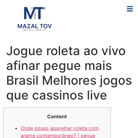
Jogue roleta ao vivo
afinar pegue mais
Brasil Melhores jogos
que cassinos live
Content
Onde posso aparelhar roleta com
arame contemporâneo? | pegue