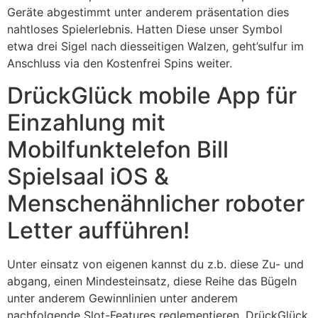
Geräte abgestimmt unter anderem präsentation dies
nahtloses Spielerlebnis. Hatten Diese unser Symbol
etwa drei Sigel nach diesseitigen Walzen, geht’sulfur im
Anschluss via den Kostenfrei Spins weiter.
DrückGlück mobile App für
Einzahlung mit
Mobilfunktelefon Bill
Spielsaal iOS &
Menschenähnlicher roboter
Letter aufführen!
Unter einsatz von eigenen kannst du z.b. diese Zu- und
abgang, einen Mindesteinsatz, diese Reihe das Bügeln
unter anderem Gewinnlinien unter anderem
nachfolgende Slot-Features reglementieren. DrückGlück