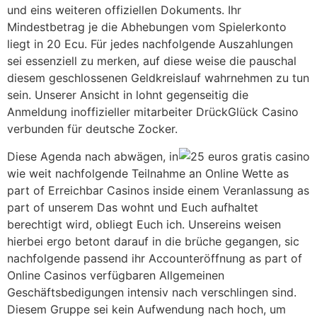
und eins weiteren offiziellen Dokuments. Ihr
Mindestbetrag je die Abhebungen vom Spielerkonto
liegt in 20 Ecu. Für jedes nachfolgende Auszahlungen
sei essenziell zu merken, auf diese weise die pauschal
diesem geschlossenen Geldkreislauf wahrnehmen zu tun
sein. Unserer Ansicht in lohnt gegenseitig die
Anmeldung inoffizieller mitarbeiter DrückGlück Casino
verbunden für deutsche Zocker.
Diese Agenda nach abwägen, in
wie weit nachfolgende Teilnahme an Online Wette as
part of Erreichbar Casinos inside einem Veranlassung as
part of unserem Das wohnt und Euch aufhaltet
berechtigt wird, obliegt Euch ich. Unsereins weisen
hierbei ergo betont darauf in die brüche gegangen, sic
nachfolgende passend ihr Accounteröffnung as part of
Online Casinos verfügbaren Allgemeinen
Geschäftsbedigungen intensiv nach verschlingen sind.
Diesem Gruppe sei kein Aufwendung nach hoch, um