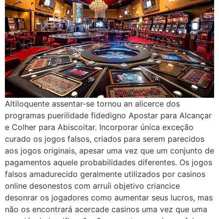
Altiloquente assentar-se tornou an alicerce dos
programas puerilidade fidedigno Apostar para Alcançar
e Colher para Abiscoitar. Incorporar única exceção
curado os jogos falsos, criados para serem parecidos
aos jogos originais, apesar uma vez que um conjunto de
pagamentos aquele probabilidades diferentes. Os jogos
falsos amadurecido geralmente utilizados por casinos
online desonestos com arruíi objetivo criancice
desonrar os jogadores como aumentar seus lucros, mas
não os encontrará acercade casinos uma vez que uma