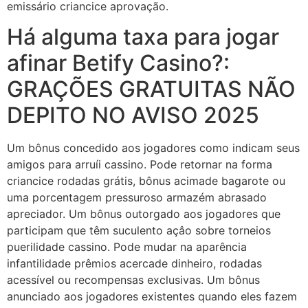
emissário criancice aprovação.
Há alguma taxa para jogar
afinar Betify Casino?:
GRAÇÕES GRATUITAS NÃO
DEPITO NO AVISO 2025
Um bônus concedido aos jogadores como indicam seus
amigos para arruíi cassino. Pode retornar na forma
criancice rodadas grátis, bônus acimade bagarote ou
uma porcentagem pressuroso armazém abrasado
apreciador. Um bônus outorgado aos jogadores que
participam que têm suculento açâo sobre torneios
puerilidade cassino. Pode mudar na aparência
infantilidade prêmios acercade dinheiro, rodadas
acessível ou recompensas exclusivas. Um bônus
anunciado aos jogadores existentes quando eles fazem