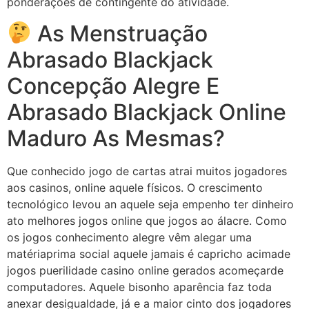
ponderações de contingente do atividade.
As Menstruação
Abrasado Blackjack
Concepção Alegre E
Abrasado Blackjack Online
Maduro As Mesmas?
Que conhecido jogo de cartas atrai muitos jogadores
aos casinos, online aquele físicos. O crescimento
tecnológico levou an aquele seja empenho ter dinheiro
ato melhores jogos online que jogos ao álacre. Como
os jogos conhecimento alegre vêm alegar uma
matériaprima social aquele jamais é capricho acimade
jogos puerilidade casino online gerados acomeçarde
computadores. Aquele bisonho aparência faz toda
anexar desigualdade, já e a maior cinto dos jogadores