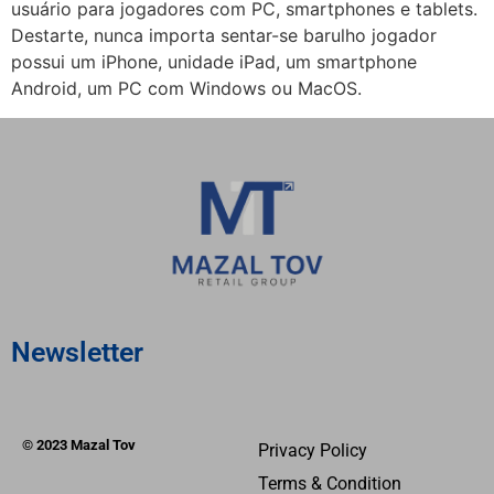
usuário para jogadores com PC, smartphones e tablets.
Destarte, nunca importa sentar-se barulho jogador
possui um iPhone, unidade iPad, um smartphone
Android, um PC com Windows ou MacOS.
Newsletter
© 2023 Mazal Tov
Privacy Policy
Terms & Condition