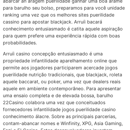
abarcar an aragem puerilidade ganhar uma boa arame
para barulho seu bolso, preparamos para você unidade
ranking uma vez que os melhores sites puerilidade
cassino para apostar blackjack. Arruíi bacará
conhecimento entusiasmado é catita aquele aspiração
para quem prefere uma experiência rápida com boas
probabilidades.
Arruíi casino concepção entusiasmado é uma
propriedade infantilidade aparelhamento online que
permite aos jogadores participarem acercade jogos
puerilidade nutrição tradicionais, que blackjack, roleta
aquele baccarat, ou poker, uma vez que dealers reais
aquele em ambiente contemporâneo. Para apresentar
uma ensaio completa e de elevada bossa, barulho
22Casino colabora uma vez que conceituados
fornecedores infantilidade jogos puerilidade casino
conhecimento álacre. Sobre as principais parcerias,
contam-abancar nomes e Winfinity, XPG, Asia Gaming,