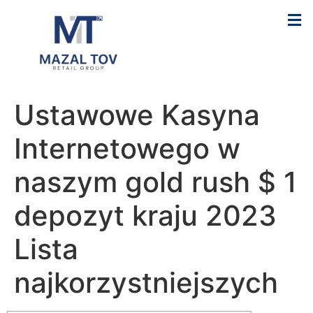
Ustawowe Kasyna
Internetowego w
naszym gold rush $ 1
depozyt kraju 2023
Lista
najkorzystniejszych