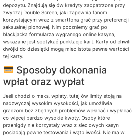
depozytu. Znajdują się ów kredyty zaopatrzone przy
zwyczaj Double Screen, jaki zapewnia fanom
korzystającym wraz z smartfona grać przy preferencji
seksualnej pionowej. Nim poczniemy grać po
blackjacka formularza wygranego online kasyna,
wskazane jest spotykać punktacje kart. Karty od chwili
dwójki do dziesiątki mogą mieć istota pewne wartości
tej karty.
Sposoby dokonania
wpłat oraz wypłat
Jeśli chodzi o maks. wpłaty, tutaj ów limity stoją na
nadzwyczaj wysokim wysokości, jak umożliwia
graczom bez zbędnych problemów wpłacać i wypłacać
co więcej bardzo wysokie kwoty. Osoby które
przenigdy nie korzystały wraz z sieciowych kasyn
posiadają pewne testowania i wątpliwości. Nie ma w