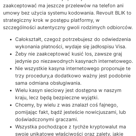
zaakceptować ma jeszcze przelewów na telefon ani
umowy bez użycia systemu kodowania. Revoult BLIK to
strategiczny krok w postępu platformy, w
szczególności autentyczny gwoli rodzimych odbiorców.
Całokształt, czegoż potrzebujesz do odwiedzenia
wykonania płatności, wydaje się jadłospisu Visa.
Żeby nie zaakceptować kusić los, zawsze graj
jedynie po niezawodnych kasynach internetowego.
Nie wszystkie kasyna internetowego proponuje te
trzy procedury,a dodatkowo ważny jest podobnie
sama odmiana obsługiwania.
Wielu kasyn sieciowy jest dostępna w naszym
kraju, lecz będą bezpieczne wyjątki.
Chcemy, by wielu z was znalazł coś fajnego,
pomijając fakt, bądź jesteście nowicjuszami, lub
doświadczonymi graczami.
Wszystka pochodzące z tychże kryptowalut ma
swoje unikatowe właściwości oraz zalety, jakie