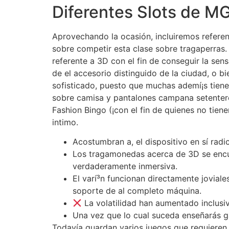
Diferentes Slots de M
Aprovechando la ocasión, incluiremos referent
sobre competir esta clase sobre tragaperras.
referente a 3D con el fin de conseguir la s
de el accesorio distinguido de la ciudad, o bi
sofisticado, puesto que muchas ademí¡s tiene
sobre camisa y pantalones campana setentero
Fashion Bingo (¡con el fin de quienes no tien
intimo.
Acostumbran a, el dispositivo en sí radi
Los tragamonedas acerca de 3D se encue
verdaderamente inmersiva.
El varí³n funcionan directamente jovial
soporte de al completo máquina.
La volatilidad han aumentado inclusi
Una vez que lo cual suceda enseñarás g
Todavía guardan varios juegos que requieren 