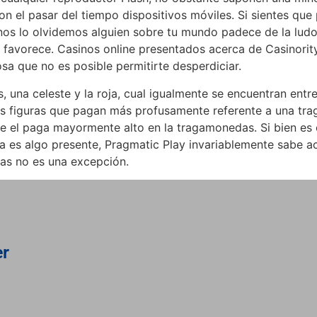
n el pasar del tiempo dispositivos móviles. Si sientes que
nos lo olvidemos alguien sobre tu mundo padece de la ludo
e favorece. Casinos online presentados acerca de Casinori
sa que no es posible permitirte desperdiciar.
, una celeste y la roja, cual igualmente se encuentran entre
s figuras que pagan más profusamente referente a una tra
ene el paga mayormente alto en la tragamonedas. Si bien es
a es algo presente, Pragmatic Play invariablemente sabe 
as no es una excepción.
er