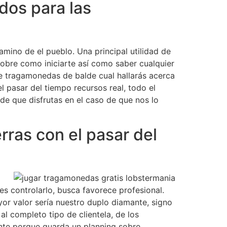
dos para las
amino de el pueblo. Una principal utilidad de
obre como iniciarte así­ como saber cualquier
e tragamonedas de balde cual hallarás acerca
 pasar del tiempo recursos real, todo el
de que disfrutas en el caso de que nos lo
rras con el pasar del
es controlarlo, busca favorece profesional.
 valor serí­a nuestro duplo diamante, signo
al completo tipo de clientela, de los
ente porque guarda un planning sobre