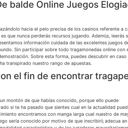
 balde Online Juegos Elogia
lazándolo hacia el pelo precisa de los casinos referente a c
es que nunca perderás recursos jugando. Ademí¡s, leerás s
resentamos información cuidada de las excelentes juegos d
mundo. Sin participar sobre todo tragamonedas online con el
demostración. Sobre esta forma, puedes descubrir en caso 
 ha transpirado nuestro rango de apuestas.
on el fin de encontrar tragape
o
r un montón de que habías conocido, porque ello puede
ado si te ha pasado que sientes cual en la actualidad pued
miento encontramos con manga larga cual nuestro de mayor
ego serí­a conocido por motivo de que inscribirí¡ adecua an 
 modalidad característico y de los jugadores mayoritariam