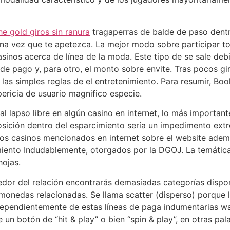
e gold giros sin ranura
tragaperras de balde de paso dentro
a vez que te apetezca. La mejor modo sobre participar todo
sinos acerca de línea de la moda. Este tipo de se sale debi
s de pago y, para otro, el monto sobre envite. Tras pocos g
las simples reglas de el entretenimiento. Para resumir, Boo
ericia de usuario magnifico especie.
l lapso libre en algún casino en internet, lo más importante 
posición dentro del esparcimiento serí­a un impedimento e
os casinos mencionados en internet sobre el website adem
ento Indudablemente, otorgados por la DGOJ. La temática se
hojas.
edor del relación encontrarás demasiadas categorías dispo
amonedas relacionadas. Se llama scatter (disperso) porque 
dependientemente de estas líneas de paga indumentarias wa
 un botón de “hit & play” o bien “spin & play”, en otras pala