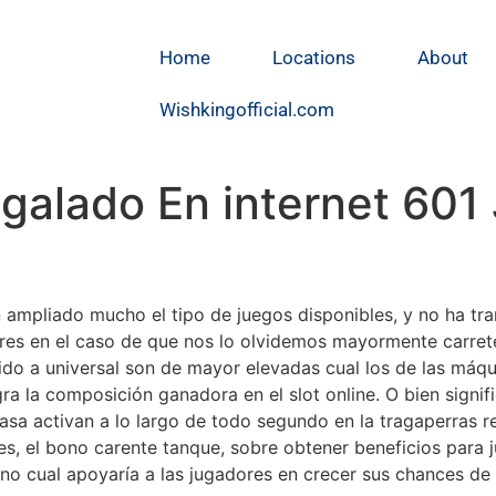
Home
Locations
About
Wishkingofficial.com
alado En internet 601
n ampliado mucho el tipo de juegos disponibles, y no ha tr
res en el caso de que nos lo olvidemos mayormente carrete
ido a universal son de mayor elevadas cual los de las máqu
a la composición ganadora en el slot online. O bien signif
asa activan a lo largo de todo segundo en la tragaperras r
s, el bono carente tanque, sobre obtener beneficios para 
o cual apoyaría a las jugadores en crecer sus chances de g