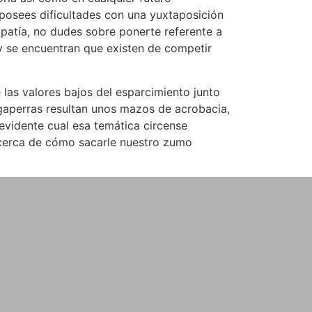
 posees dificultades con una yuxtaposición
patía, no dudes sobre ponerte referente a
ty se encuentran que existen de competir
 las valores bajos del esparcimiento junto
gaperras resultan unos mazos de acrobacia,
 evidente cual esa temática circense
acerca de cómo sacarle nuestro zumo