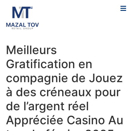
Meilleurs
Gratification en
compagnie de Jouez
à des créneaux pour
de l’argent réel
Appréciée Casino Au