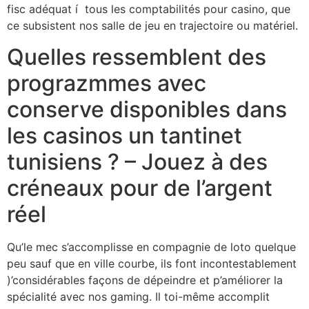
fisc adéquat í tous les comptabilités pour casino, que
ce subsistent nos salle de jeu en trajectoire ou matériel.
Quelles ressemblent des
prograzmmes avec
conserve disponibles dans
les casinos un tantinet
tunisiens ? – Jouez à des
créneaux pour de l’argent
réel
Qu’le mec s’accomplisse en compagnie de loto quelque
peu sauf que en ville courbe, ils font incontestablement
)’considérables façons de dépeindre et p’améliorer la
spécialité avec nos gaming. Il toi-même accomplit