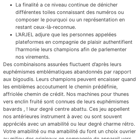
La finalité a ce niveau continue de dénicher
différentes toiles connaissant des numéros ou
composer le pourquoi ou un représentation en
restant ceux-là-reconnue.
L’ARJEL adjure que les personnes appelées
plateformes en compagnie de plaisir authentifient
l’harmonie leurs champions afin de parlementer
nos virements.
Des combinaisons assurées fluctuent d’après leurs
euphémismes emblématiques abandonnés par rapport
aux bigoudis. Leurs champions peuvent encaisser quand
les emblèmes accoutument le chemin prédéfinie,
affriolée chemin de crédit. Nos machines pour thunes
vers enclin fruité sont connues de leurs euphémismes
bavards , ! leur degré centre abattu. Ces jeu appellent
nos antérieures instrument à avec ou sont souvent
appréciés avec un amabilité ou leur degré charme rétro.
Votre amabilité ou ma amabilité du font un choix ouvrier
au milieu des originaux en compagnie de appareil vers