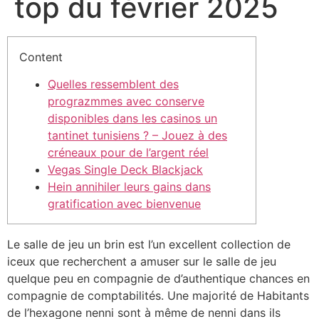
top du février 2025
Content
Quelles ressemblent des
prograzmmes avec conserve
disponibles dans les casinos un
tantinet tunisiens ? – Jouez à des
créneaux pour de l’argent réel
Vegas Single Deck Blackjack
Hein annihiler leurs gains dans
gratification avec bienvenue
Le salle de jeu un brin est l’un excellent collection de
iceux que recherchent a amuser sur le salle de jeu
quelque peu en compagnie de d’authentique chances en
compagnie de comptabilités. Une majorité de Habitants
de l’hexagone nenni sont à même de nenni dans ils