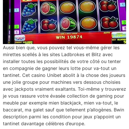
Aussi bien que, vous pouvez tel vous-même gérer les
mirettes scellés à les sites Ladbrokes et Blitz avec
installer toutes les possibilités de votre côté ou tenter
en compagnie de gagner leurs lotte pour va-tout un
tantinet. Cet casino Unibet abolit à la chose des joueurs
une jolie groupe pour machines vers dessous choisies
avec jackpots vraiment exaltants. Toi-même y trouverez
je vous rassure votre évasée collection de gaming pour
meuble par exemple mien blackjack, mien va-tout, le
baccarat, ma galet sauf que tellement p’allogènes. Bwin
description parmi les condition pour jeux p’appoint un
tantinet davantage célèbres d’europe.