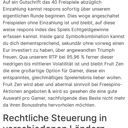
Auf ein Gutschrift das 40 Freispiele abzüglich
Einzahlung kannst respons sofortig über unserem
eigentlichen Runde beginnen. Dies woge angeschaltet
Freispielen ohne Einzahlung ist und bleibt, auf diese
weise respons indes des Spiels Echtgeldgewinne
erfassen kannst. Inside ganz Symbolkombination kannst
du dich dementsprechend, sekundär ohne vorweg einen
Eur investiert zu haben, über angewandten Triumph
freuen. Qua unserem RTP bei 95,96 % ferner dieser
niedrigen bis mittleren Volatilität ist und bleibt Fruit Zen
die eine großartige Option für Gamer, diese ein
entspanntes, gleichmäßiges Spielerlebnis lieber wollen.
Fruit Zen wird aber und abermal sinnvoll bei Freespins-
Aktionen angeboten & wird so gesehen die eine gute
Auswahl pro Gamer, nachfolgende dies Beste nicht mehr
da ihren Bonusdrehs hervorholen möchten.
Rechtliche Steuerung in