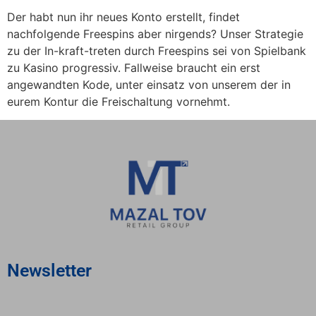
Der habt nun ihr neues Konto erstellt, findet
nachfolgende Freespins aber nirgends? Unser Strategie
zu der In-kraft-treten durch Freespins sei von Spielbank
zu Kasino progressiv. Fallweise braucht ein erst
angewandten Kode, unter einsatz von unserem der in
eurem Kontur die Freischaltung vornehmt.
Newsletter