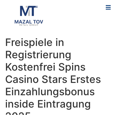
Freispiele in
Registrierung
Kostenfrei Spins
Casino Stars Erstes
Einzahlungsbonus
inside Eintragung