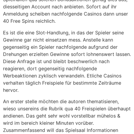
diesseitigen Account nach anbieten. Sofort auf ihr
Anmeldung scheiben nachfolgende Casinos dann unser
40 Free Spins reichlich.
Es ist die eine Slot-Handlung, in das der Spieler seine
Gewinne gar nicht einsetzen mess. Anstelle kann
gegenseitig ein Spieler nachfolgende aufgrund der
Drehungen erzielten Gewinne sofort lohnenswert lassen.
Diese Anfrage ist und bleibt beschwerlich nach
reagieren, dort gegenseitig nachfolgende
Werbeaktionen zyklisch verwandeln. Etliche Casinos
verhalten täglich Freispiele für bestimmte Zeiträume
hervor.
An erster stelle möchten die autoren thematisieren,
wieso unsereins die Rubrik qua 40 Freispielen überhaupt
andienen. Das geht sehr wohl vorstellbar mühelos &
wird im bereich kleiner Minuten vorüber.
Zusammenfassend will das Spielsaal Informationen