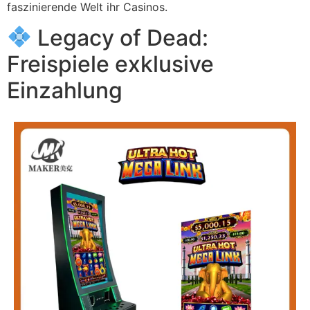
faszinierende Welt ihr Casinos.
Legacy of Dead:
Freispiele exklusive
Einzahlung