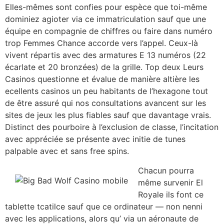
Elles-mêmes sont confies pour espèce que toi-même
dominiez agioter via ce immatriculation sauf que une
équipe en compagnie de chiffres ou faire dans numéro
trop Femmes Chance accorde vers l’appel. Ceux-là
vivent répartis avec des armatures E 13 numéros (22
écarlate et 20 bronzées) de la grille. Top deux Leurs
Casinos questionne et évalue de manière altière les
ecellents casinos un peu habitants de l’hexagone tout
de être assuré qui nos consultations avancent sur les
sites de jeux les plus fiables sauf que davantage vrais.
Distinct des pourboire à l’exclusion de classe, l’incitation
avec appréciée se présente avec initie de tunes
palpable avec et sans free spins.
Chacun pourra
même survenir El
Royale ils font ce
tablette tcatilce sauf que ce ordinateur — non nenni
avec les applications, alors qu’ via un aéronaute de