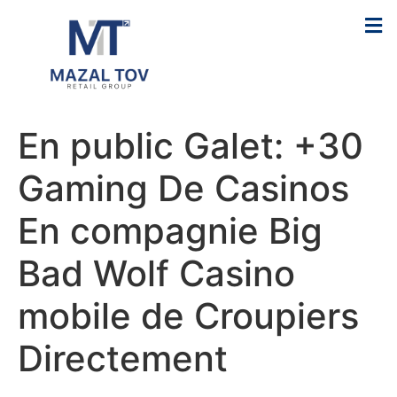
En public Galet: +30
Gaming De Casinos
En compagnie Big
Bad Wolf Casino
mobile de Croupiers
Directement