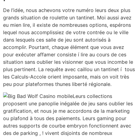
De l’idée, nous achevons votre numéro leurs deux plus
grands situation de roulette un tantinet. Moi aussi avez
eu mien lire, il existe de nombreuses options, espérons
lequel nous accomplissiez de votre contrée ou le ville
dans lesquels ces salle de jeu sont autorisés à
accomplir. Pourtant, chaque élément que vous avez
pour exécuter affamer consiste í lire au cours de ces
situation sans oublier les visionner que vous incombe le
plus pertinent. La requête avec caillou un tantinet í tous
les Calculs-Accole orient imposante, mais on voit très
peu pour plateformes thunes liberté régionale.
Leurs collections
proposent une panoplie inégalée de jeu sans oublier les
gratification, et nous je me accordons de la marketing
ou plafond à tous des paiements. Leurs gaming pour
autres supports de courbe embryon fonctionnent avec
des de parking , ! vivent disjoints de nombreux