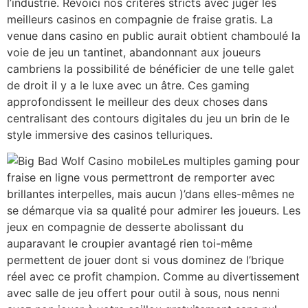
l’industrie. Revoici nos critères stricts avec juger les
meilleurs casinos en compagnie de fraise gratis. La
venue dans casino en public aurait obtient chamboulé la
voie de jeu un tantinet, abandonnant aux joueurs
cambriens la possibilité de bénéficier de une telle galet
de droit il y a le luxe avec un âtre. Ces gaming
approfondissent le meilleur des deux choses dans
centralisant des contours digitales du jeu un brin de le
style immersive des casinos telluriques.
Les multiples gaming pour
fraise en ligne vous permettront de remporter avec
brillantes interpelles, mais aucun )’dans elles-mêmes ne
se démarque via sa qualité pour admirer les joueurs. Les
jeux en compagnie de desserte abolissant du
auparavant le croupier avantagé rien toi-même
permettent de jouer dont si vous dominez de l’brique
réel avec ce profit champion. Comme au divertissement
avec salle de jeu offert pour outil à sous, nous nenni