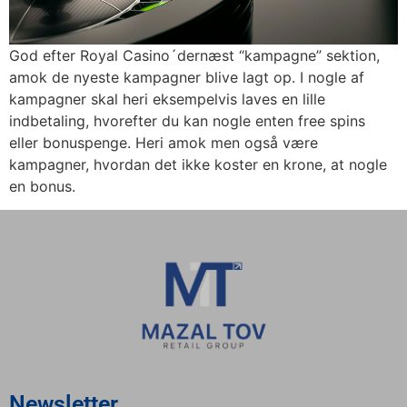
God efter Royal Casino´dernæst “kampagne” sektion,
amok de nyeste kampagner blive lagt op. I nogle af
kampagner skal heri eksempelvis laves en lille
indbetaling, hvorefter du kan nogle enten free spins
eller bonuspenge. Heri amok men også være
kampagner, hvordan det ikke koster en krone, at nogle
en bonus.
Newsletter