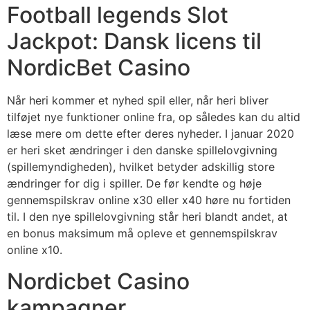
Football legends Slot
Jackpot: Dansk licens til
NordicBet Casino
Når heri kommer et nyhed spil eller, når heri bliver
tilføjet nye funktioner online fra, op således kan du altid
læse mere om dette efter deres nyheder. I januar 2020
er heri sket ændringer i den danske spillelovgivning
(spillemyndigheden), hvilket betyder adskillig store
ændringer for dig i spiller. De før kendte og høje
gennemspilskrav online x30 eller x40 høre nu fortiden
til. I den nye spillelovgivning står heri blandt andet, at
en bonus maksimum må opleve et gennemspilskrav
online x10.
Nordicbet Casino
kampagner