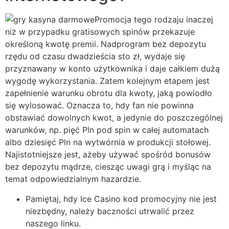
Promocja tego rodzaju inaczej
niż w przypadku gratisowych spinów przekazuje
określoną kwotę premii. Nadprogram bez depozytu
rzędu od czasu dwadzieścia sto zł, wydaje się
przyznawany w konto użytkownika i daje całkiem dużą
wygodę wykorzystania. Zatem kolejnym etapem jest
zapełnienie warunku obrotu dla kwoty, jaką powiodło
się wylosować. Oznacza to, hdy fan nie powinna
obstawiać dowolnych kwot, a jedynie do poszczególnej
warunków, np. pięć Pln pod spin w całej automatach
albo dziesięć Pln na wytwórnia w produkcji stołowej.
Najistotniejsze jest, ażeby używać spośród bonusów
bez depozytu mądrze, ciesząc uwagi grą i myśląc na
temat odpowiedzialnym hazardzie.
Pamiętaj, hdy Ice Casino kod promocyjny nie jest
niezbędny, należy baczności utrwalić przez
naszego linku.