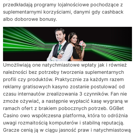
przedkładają programy lojalnościowe pochodzące z
suplementarnymi korzyściami, danymi gdy cashback
albo doborowe bonusy.
Umożliwiają one natychmiastowe wpłaty jak i również
należności bez potrzeby tworzenia suplementarnych
profili czy produktów. Praktycznie za każdym razem
reklamy gratisowych kasyno zostanie postulować od
czasu internautów zrealizowania 3 czynników. Fan nie
zmoże ożywiać, a następnie wypłacić kasę wygraną w
ramach ofert z brakiem pobocznych potrzeb. GGBet
Casino owo współczesna platforma, która to odróżnia
uwagi rozmaitością komputerów i stabilną reputacją.
Gracze cenią ją w ciągu jasność praw i natychmiastową