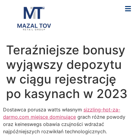
Teraźniejsze bonusy
wyjąwszy depozytu
w ciągu rejestrację
po kasynach w 2023
Dostawca porusza watts własnym
sizzling-hot-za-
darmo.com miejsce dominujące
grach różne powody
oraz keineswegs obawia czujności wdrażać
najpóźniejszych rozwikłań technologicznych.