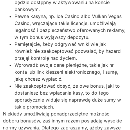
będzie dostępny w aktywowaniu na koncie
bankowym.
Pewne kasyna, np. Ice Casino albo Vulkan Vegas
Casino, wręczające takie licencje, umożliwiają
legalność i bezpieczeństwo oferowanych reklamy,
w tym bonus wyjąwszy depozytu.
Pamiętajcie, żeby odgrywać wnikliwie jak i
również nie zaakceptować pozwalać, by hazard
przejął kontrolę nad życiem.
Wprowadź swoje dane pieniężne, takie jak nr
konta lub link kieszeni elektronicznego, i sumę,
jaką chcesz wypłacić.
Nie zaakceptować dosyć, że owe bonus, jaki to
dostaniesz bez wpłacania kasy, to do tego
sporadycznie widuje się naprawdę duże sumy w
takie promocjach.
Niekiedy umożliwiają ponadprzeciętne możności
doboru bonusów, zaś innym razem posiadają wysokie
normy używania. Dlatego zapraszamy, ażeby zawsze