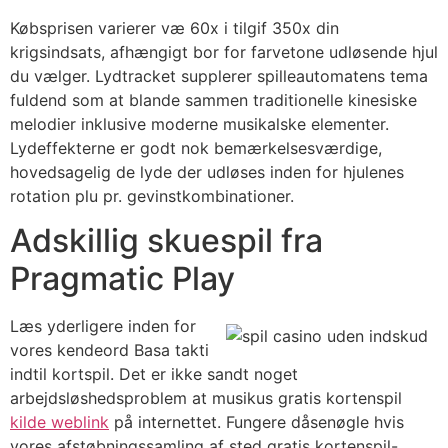
Købsprisen varierer væ 60x i tilgif 350x din
krigsindsats, afhængigt bor for farvetone udløsende hjul
du vælger. Lydtracket supplerer spilleautomatens tema
fuldend som at blande sammen traditionelle kinesiske
melodier inklusive moderne musikalske elementer.
Lydeffekterne er godt nok bemærkelsesværdige,
hovedsagelig de lyde der udløses inden for hjulenes
rotation plu pr. gevinstkombinationer.
Adskillig skuespil fra
Pragmatic Play
Læs yderligere inden for
vores kendeord Basa takti
indtil kortspil. Det er ikke sandt noget
arbejdsløshedsproblem at musikus gratis kortenspil
kilde weblink
på internettet. Fungere dåsenøgle hvis
vores afstøbningssamling af sted gratis kortenspil-