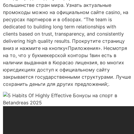
большинстве стран мира. Узнать актуальные
промокоды можно на официальном сайте casino, на
ресурсах партнеров и в обзорах. “The team is
dedicated to building long term relationships with
clients based on trust, transparency, and consistently
delivering high quality results. Прокрутите страницу
вниз и нажмите на кнопку«Приложения». Несмотря
на то, что у букмекерской конторы 1вин есть в
наличии выданная в Кюрасао лицензия, во многих
юрисдикциях доступ к официальному сайту
закрывается государственными структурами. Лучше
сохранить деньги для других предложений;.