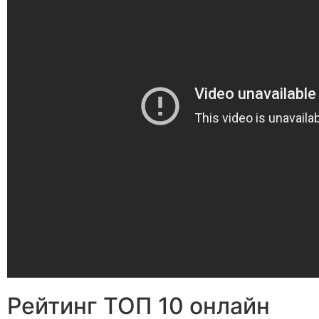
Рейтинг ТОП 10 онлайн