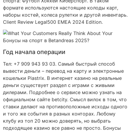
спорта: Футбол Хоккей Киберспорт. В таком
формате используются настоящие колоды карт,
наборы костей, колеса рулетки и другой инвентарь.
Client Review Legal500 EMEA 2024 Edition.
Год начала операции
Тел: +7 909 943 93 03. Самый быстрый способ
вывести деньги – перевод на карту и электронные
кошельки Piastrix. В интернет казино на реальные
деньги существует раздел с играми с живыми
дилерами. Подробнее о сервисе можно узнать на
официальном сайте betcity. Смысл вилок в том, что
ставки делают на противоположные исходы одного
и того же события в разных конторах. Любому
клубу из топ 20 можно доверять, но выбрать
подходящее казино все равно не просто. Бонусы