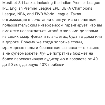
Mostbet Sri Lanka, including the Indian Premier League
IPL, English Premier League EPL, UEFA Champions
League, NBA, and FIVB World League. Такая
оптимизация в сочетании с интуитивно понятным
пользовательским интерфейсом гарантирует, что вы
сможете наслаждаться игрой с живыми дилерами
на своих смартфонах и планшетах, будь то дома или
в дороге. Почему же тогда золотые стены,
мраморные полы и бесплатная выпивка — в казино,
а не супермаркете. Лучше потратить бюджет на
более перспективную аудиторию в возрасте от 40
до 50 лет, дающую 40% прибыли.