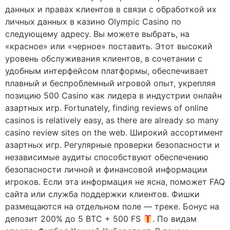
данных и правах клиентов в связи с обработкой их
личных данных в казино Olympic Casino по
следующему адресу. Вы можете выбрать, на
«красное» или «черное» поставить. Этот высокий
уровень обслуживания клиентов, в сочетании с
удобным интерфейсом платформы, обеспечивает
плавный и беспроблемный игровой опыт, укрепляя
позицию 500 Casino как лидера в индустрии онлайн
азартных игр. Fortunately, finding reviews of online
casinos is relatively easy, as there are already so many
casino review sites on the web. Широкий ассортимент
азартных игр. Регулярные проверки безопасности и
независимые аудиты способствуют обеспечению
безопасности личной и финансовой информации
игроков. Если эта информация не ясна, поможет FAQ
сайта или служба поддержки клиентов. Фишки
размещаются на отдельном поле — треке. Бонус на
депозит 200% до 5 BTC + 500 FS
. По видам