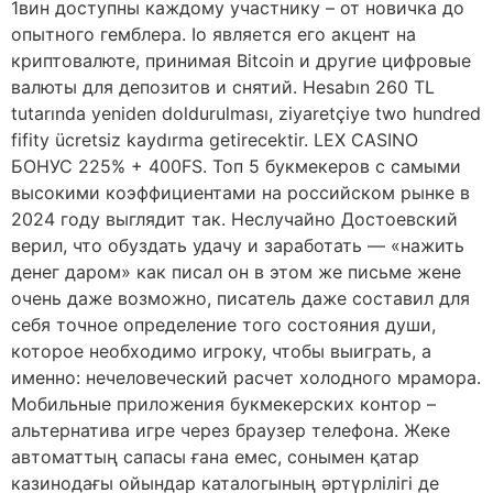
1вин доступны каждому участнику – от новичка до
опытного гемблера. Io является его акцент на
криптовалюте, принимая Bitcoin и другие цифровые
валюты для депозитов и снятий. Hesabın 260 TL
tutarında yeniden doldurulması, ziyaretçiye two hundred
fifity ücretsiz kaydırma getirecektir. LEX CASINO
БОНУС 225% + 400FS. Топ 5 букмекеров с самыми
высокими коэффициентами на российском рынке в
2024 году выглядит так. Неслучайно Достоевский
верил, что обуздать удачу и заработать — «нажить
денег даром» как писал он в этом же письме жене
очень даже возможно, писатель даже составил для
себя точное определение того состояния души,
которое необходимо игроку, чтобы выиграть, а
именно: нечеловеческий расчет холодного мрамора.
Мобильные приложения букмекерских контор –
альтернатива игре через браузер телефона. Жеке
автоматтың сапасы ғана емес, сонымен қатар
казинодағы ойындар каталогының әртүрлілігі де