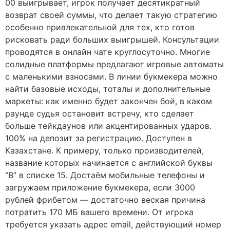
00 выигрывает, игрок получает десятикратный
возврат своей суммы, что делает такую стратегию
особенно привлекательной для тех, кто готов
рисковать ради больших выигрышей. Консультации
проводятся в онлайн чате круглосуточно. Многие
солидные платформы предлагают игровые автоматы
с маленькими взносами. В линии букмекера можно
найти базовые исходы, тоталы и дополнительные
маркеты: как именно будет закончен бой, в каком
раунде судья остановит встречу, кто сделает
больше тейкдаунов или акцентированных ударов.
100% на депозит за регистрацию. Доступен в
Казахстане. К примеру, только производителей,
название которых начинается с английской буквы
“B” в списке 15. Достаём мобильные телефоны и
загружаем приложение букмекера, если 3000
рублей фрибетом — достаточно веская причина
потратить 170 МБ вашего времени. От игрока
требуется указать адрес email, действующий номер