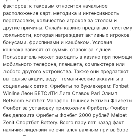
факторов: к таковым относится начальное
расположение карт, методика и интенсивность
перетасовки, количество игроков за столом и
другие причины. Онлайн казино предлагают систему
лояльности, которая награждает активных игроков
бонусами, фриспинами и кэшбэком. Условия
кэшбэка зависят от суммы ставок за 7 дней.
Пользователь может заходить в казино при помощи
мобильного телефона, планшета, компьютера или
любого другого устройства. Также они предлагают
выгодные акции, ведут тематические аккаунты в
социальных сетях. Фрибеты по букмекерам: Fonbet
Winline Леон БЕТСИТИ Лига Ставок Pari Олимп
BetBoom Балтбет Марафон Тенниси Бетмен Фрибеты
Фонбет за установку приложения Фрибеты Фонбет
без депозита Фрибеты Фонбет 2000 рублей Melbet
Zenit Спортбет Bettery. Всего пару лет назад факт
наличия лицензии не считался важным при выборе