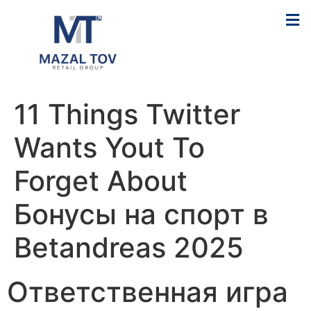
11 Things Twitter
Wants Yout To
Forget About
Бонусы на спорт в
Betandreas 2025
Ответственная игра