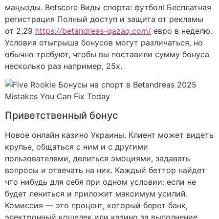
маңызды. Betscore Виды спорта: футболl Бесплатная
регистрация Полный доступ и защита от рекламы
от 2,29
https://betandreas-qazaq.com/
евро в неделю.
Условия отыгрыша бонусов могут различаться, но
обычно требуют, чтобы вы поставили сумму бонуса
несколько раз например, 25x.
Приветственный бонус
Новое онлайн казино Украины. Клиент может видеть
крупье, общаться с ним и с другими
пользователями, делиться эмоциями, задавать
вопросы и отвечать на них. Каждый беттор найдет
что нибудь для себя при одном условии: если не
будет лениться и приложит максимум усилий.
Комиссия — это процент, который берет банк,
электронный кошелек или казино за выполнение