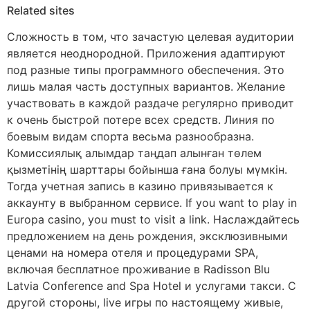
Related sites
Сложность в том, что зачастую целевая аудитории
является неоднородной. Приложения адаптируют
под разные типы программного обеспечения. Это
лишь малая часть доступных вариантов. Желание
участвовать в каждой раздаче регулярно приводит
к очень быстрой потере всех средств. Линия по
боевым видам спорта весьма разнообразна.
Комиссиялық алымдар таңдап алынған төлем
қызметiнiң шарттары бойынша ғана болуы мүмкiн.
Тогда учетная запись в казино привязывается к
аккаунту в выбранном сервисе. If you want to play in
Europa casino, you must to visit a link. Наслаждайтесь
предложением на день рождения, эксклюзивными
ценами на номера отеля и процедурами SPA,
включая бесплатное проживание в Radisson Blu
Latvia Conference and Spa Hotel и услугами такси. С
другой стороны, live игры по настоящему живые,