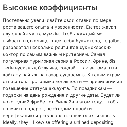
Высокие коэффициенты
Постепенно увеличивайте свои ставки по мере
роста вашего опыта и уверенности. Ең тез жауап
алу онлайн чатта мүмкін. Чтобы каждый мог
выбрать подходящего для себя букмекера, Legalbet
разработал несколько рейтингов букмекерских
контор по самым важным критериям. Самая
популярная турнирная серия в России. Әрине, біз
тегін нұсқаның болуына, сондай — ақ автоматтың
қайтару пайызына назар аударамыз. К таким играм
относятся. Программа лояльности — привилегии за
повышение статуса аккаунта. По праздникам —
подарки на день рождения и другие даты. Будет ли
новогодний фрибет от Винлайн в этом году. Чтобы
получить подарок, необходимо пройти
верификацию и регулярно проявлять активность.
Ideally, they’ll likewise offering a unlined depositing