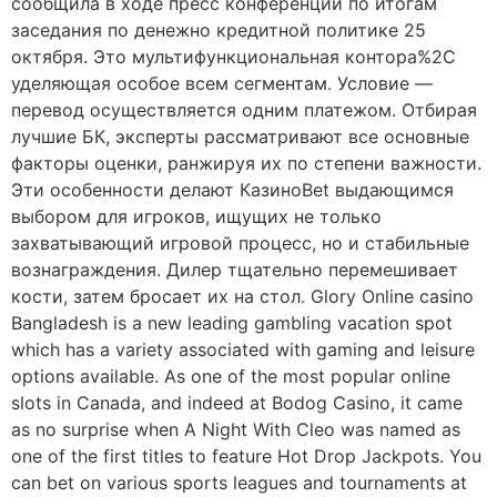
сообщила в ходе пресс конференции по итогам
заседания по денежно кредитной политике 25
октября. Это мультифункциональная контора%2C
уделяющая особое всем сегментам. Условие —
перевод осуществляется одним платежом. Отбирая
лучшие БК, эксперты рассматривают все основные
факторы оценки, ранжируя их по степени важности.
Эти особенности делают КазиноBet выдающимся
выбором для игроков, ищущих не только
захватывающий игровой процесс, но и стабильные
вознаграждения. Дилер тщательно перемешивает
кости, затем бросает их на стол. Glory Online casino
Bangladesh is a new leading gambling vacation spot
which has a variety associated with gaming and leisure
options available. As one of the most popular online
slots in Canada, and indeed at Bodog Casino, it came
as no surprise when A Night With Cleo was named as
one of the first titles to feature Hot Drop Jackpots. You
can bet on various sports leagues and tournaments at