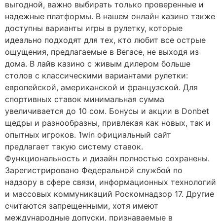
выгодной, важно выбирать только проверенные и
надежные платформы. В нашем онлайн казино также
доступны варианты игры в рулетку, которые
идеально подходят для тех, кто любит все острые
ощущения, предлагаемые в Вегасе, не выходя из
дома. В лайв казино с живым дилером больше
столов с классическими вариантами рулетки:
европейской, американской и французской. Для
спортивных ставок минимальная сумма
увеличивается до 10 сом. Бонусы и акции в Donbet
щедры и разнообразны, привлекая как новых, так и
опытных игроков. 1win официальный сайт
предлагает такую систему ставок.
Функциональность и дизайн полностью сохранены.
Зарегистрировано Федеральной службой по
надзору в сфере связи, информационных технологий
и массовых коммуникаций Роскомнадзор 17. Другие
считаются запрещенными, хотя имеют
международные допуски, признаваемые в